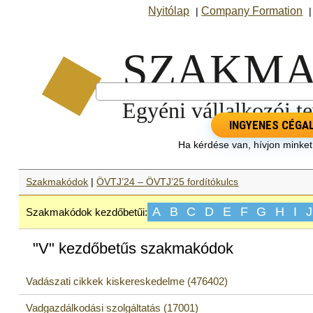
Nyitólap
Company Formation
|
INGYENES CÉGA
Ha kérdése van, hívjon minke
Szakmakódok
|
ÖVTJ’24 – ÖVTJ’25 fordítókulcs
A
B
C
D
E
F
G
H
I
J
Szakmakódok kezdőbetűi:
"V" kezdőbetűs szakmakódok
Vadászati cikkek kiskereskedelme (476402)
Vadgazdálkodási szolgáltatás (17001)