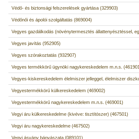
Védő- és biztonsági felszerelések gyártása (329903)
Védőnői és ápolói szolgáltatás (869004)
Vegyes gazdálkodás (növénytermesztés állattenyésztéssel, egy
Vegyes javítás (952905)
Vegyes szórakoztatás (932907)
Vegyes termékkörű ügynöki nagykereskedelem m.n.s. (46190
Vegyes-kiskereskedelem élelmiszer jelleggel, élelmiszer diszk
Vegyestermékkörű külkereskedelem (469002)
Vegyestermékkörű nagykereskedelem m.n.s. (469001)
Vegyi áru külkereskedelme (kivéve: tisztítószer) (467501)
Vegyi áru nagykereskedelme (467502)
Vegyi ásvány bányászata (089101)