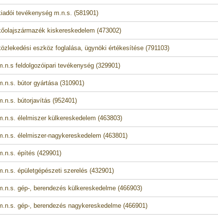
iadói tevékenység m.n.s. (581901)
őolajszármazék kiskereskedelem (473002)
özlekedési eszköz foglalása, ügynöki értékesítése (791103)
.n.s feldolgozóipari tevékenység (329901)
.n.s. bútor gyártása (310901)
.n.s. bútorjavítás (952401)
.n.s. élelmiszer külkereskedelem (463803)
.n.s. élelmiszer-nagykereskedelem (463801)
.n.s. építés (429901)
.n.s. épületgépészeti szerelés (432901)
.n.s. gép-, berendezés külkereskedelme (466903)
.n.s. gép-, berendezés nagykereskedelme (466901)