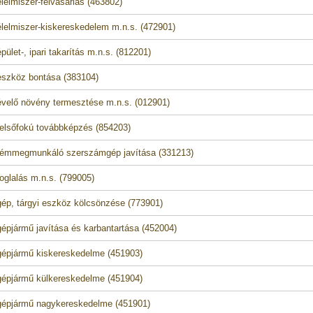
lelmiszer-felvásárlás (463802)
lelmiszer-kiskereskedelem m.n.s. (472901)
ület-, ipari takarítás m.n.s. (812201)
szköz bontása (383104)
velő növény termesztése m.n.s. (012901)
elsőfokú továbbképzés (854203)
fémmegmunkáló szerszámgép javítása (331213)
oglalás m.n.s. (799005)
ép, tárgyi eszköz kölcsönzése (773901)
épjármű javítása és karbantartása (452004)
épjármű kiskereskedelme (451903)
épjármű külkereskedelme (451904)
épjármű nagykereskedelme (451901)