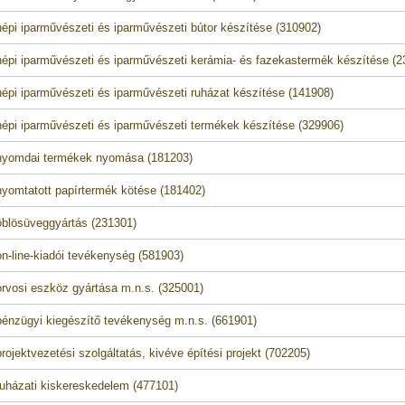
épi iparművészeti és iparművészeti bútor készítése (310902)
épi iparművészeti és iparművészeti kerámia- és fazekastermék készítése (2
épi iparművészeti és iparművészeti ruházat készítése (141908)
épi iparművészeti és iparművészeti termékek készítése (329906)
nyomdai termékek nyomása (181203)
yomtatott papírtermék kötése (181402)
blösüveggyártás (231301)
n-line-kiadói tevékenység (581903)
rvosi eszköz gyártása m.n.s. (325001)
énzügyi kiegészítő tevékenység m.n.s. (661901)
rojektvezetési szolgáltatás, kivéve építési projekt (702205)
uházati kiskereskedelem (477101)