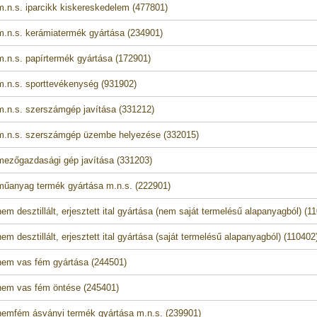
.n.s. iparcikk kiskereskedelem (477801)
.n.s. kerámiatermék gyártása (234901)
.n.s. papírtermék gyártása (172901)
.n.s. sporttevékenység (931902)
.n.s. szerszámgép javítása (331212)
.n.s. szerszámgép üzembe helyezése (332015)
ezőgazdasági gép javítása (331203)
űanyag termék gyártása m.n.s. (222901)
em desztillált, erjesztett ital gyártása (nem saját termelésű alapanyagból) (1
m desztillált, erjesztett ital gyártása (saját termelésű alapanyagból) (110402
em vas fém gyártása (244501)
em vas fém öntése (245401)
emfém ásványi termék gyártása m.n.s. (239901)