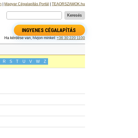
n
|
Magyar Cégalapítás Portál
|
TEAORSZAMOK.hu
INGYENES CÉGALAPÍTÁS
Ha kérdése van, hívjon minket:
+36 30 220 1100
R
S
T
U
V
W
Z