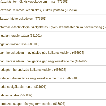
áztartási termék kiskereskedelem m.n.s (475901)
áztartási villamos készülékek, cikkek javítása (952204)
llatszer-kiskereskedelem (477501)
nformáció-technológiai szolgáltatás Egyéb számítástechnikai tevékenység (
ngatlan forgalmazása (681001)
ngatlan közvetítése (683103)
pari, kereskedelmi, navigációs gép külkereskedelme (466904)
pari, kereskedelmi, navigációs gép nagykereskedelme (466902)
rodagép, -berendezés külkereskedelme (466602)
rodagép, -berendezés nagykereskedelme m.n.s. (466601)
rodai szolgáltatás m.n.s. (821901)
talszolgáltatás (563007)
ertészeti szaporítóanyag termesztése (013004)