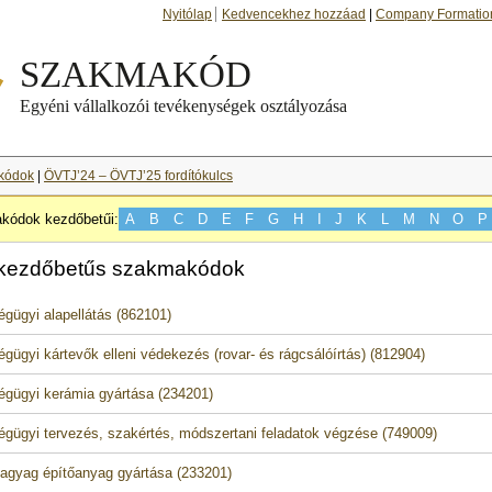
Nyitólap
Kedvencekhez hozzáad
|
Company Formatio
kódok
|
ÖVTJ’24 – ÖVTJ’25 fordítókulcs
kódok kezdőbetűi:
A
B
C
D
E
F
G
H
I
J
K
L
M
N
O
P
 kezdőbetűs szakmakódok
gügyi alapellátás (862101)
gügyi kártevők elleni védekezés (rovar- és rágcsálóírtás) (812904)
gügyi kerámia gyártása (234201)
gügyi tervezés, szakértés, módszertani feladatok végzése (749009)
 agyag építőanyag gyártása (233201)