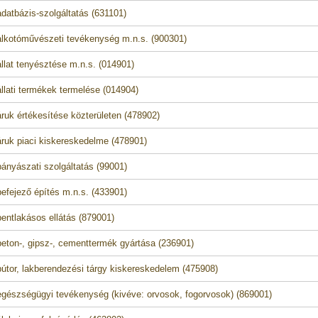
datbázis-szolgáltatás (631101)
lkotóművészeti tevékenység m.n.s. (900301)
llat tenyésztése m.n.s. (014901)
llati termékek termelése (014904)
ruk értékesítése közterületen (478902)
ruk piaci kiskereskedelme (478901)
ányászati szolgáltatás (99001)
efejező építés m.n.s. (433901)
entlakásos ellátás (879001)
eton-, gipsz-, cementtermék gyártása (236901)
útor, lakberendezési tárgy kiskereskedelem (475908)
gészségügyi tevékenység (kivéve: orvosok, fogorvosok) (869001)