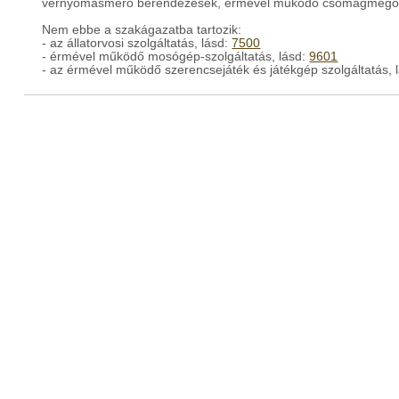
vérnyomásmérő berendezések, érmével működő csomagmegőr
Nem ebbe a szakágazatba tartozik:
- az állatorvosi szolgáltatás, lásd:
7500
- érmével működő mosógép-szolgáltatás, lásd:
9601
- az érmével működő szerencsejáték és játékgép szolgáltatás, 