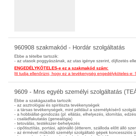
960908 szakmakód - Hordár szolgáltatás
Ebbe a tételbe tartozik:
- az utasok poggyászának, az utas igénye szerint, díjfizetés el
ENGEDÉLYKÖTELES-e ez a szakmakód szám:
Itt tudja ellenőrizni, hogy ez a tevékenység engedélyköteles-e:
9609 - Mns egyéb személyi szolgáltatás (T
Ebbe a szakágazatba tartozik:
- az asztrológiai és spiritiszta tevékenységek
- a társas tevékenységek, mint például a személykísérő szolgál
- a hobbiállat-gondozás (pl. ellátás, elhelyezés, idomítás, edzés
- családfakutatás (genealógia)
- tetoválás, testékszer-behelyezés
- cipőtisztítás, portási, ajtónálló (étterem, szálloda előtt álló s
- az érmével működő személyi szolgáltató gépek koncessziós ü