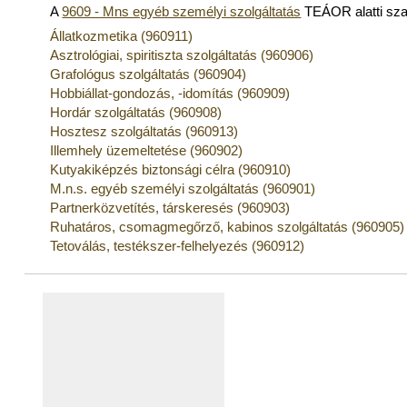
A
9609 - Mns egyéb személyi szolgáltatás
TEÁOR alatti sz
Állatkozmetika (960911)
Asztrológiai, spiritiszta szolgáltatás (960906)
Grafológus szolgáltatás (960904)
Hobbiállat-gondozás, -idomítás (960909)
Hordár szolgáltatás (960908)
Hosztesz szolgáltatás (960913)
Illemhely üzemeltetése (960902)
Kutyakiképzés biztonsági célra (960910)
M.n.s. egyéb személyi szolgáltatás (960901)
Partnerközvetítés, társkeresés (960903)
Ruhatáros, csomagmegőrző, kabinos szolgáltatás (960905)
Tetoválás, testékszer-felhelyezés (960912)