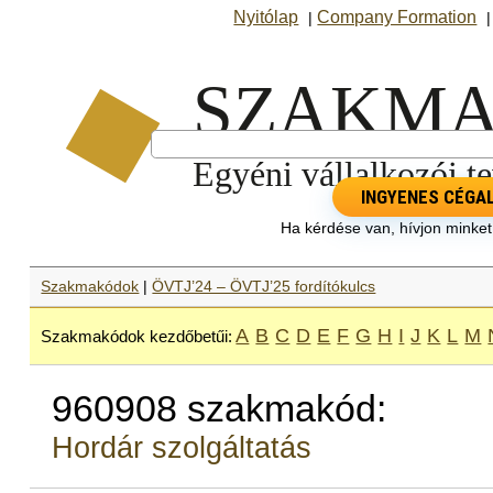
Nyitólap
Company Formation
|
INGYENES CÉGA
Ha kérdése van, hívjon minke
Szakmakódok
|
ÖVTJ’24 – ÖVTJ’25 fordítókulcs
A
B
C
D
E
F
G
H
I
J
K
L
M
Szakmakódok kezdőbetűi:
960908 szakmakód:
Hordár szolgáltatás