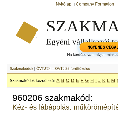
Nyitólap
Company Formation
|
INGYENES CÉGA
Ha kérdése van, hívjon minke
Szakmakódok
|
ÖVTJ’24 – ÖVTJ’25 fordítókulcs
A
B
C
D
E
F
G
H
I
J
K
L
M
Szakmakódok kezdőbetűi:
960206 szakmakód:
Kéz- és lábápolás, műkörömépít