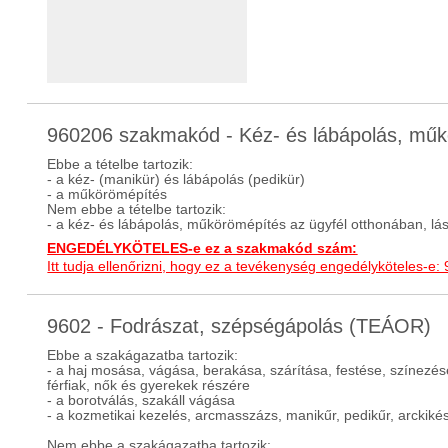
960206 szakmakód - Kéz- és lábápolás, mű
Ebbe a tételbe tartozik:
- a kéz- (manikür) és lábápolás (pedikür)
- a műkörömépítés
Nem ebbe a tételbe tartozik:
- a kéz- és lábápolás, műkörömépítés az ügyfél otthonában, lá
ENGEDÉLYKÖTELES-e ez a szakmakód szám:
Itt tudja ellenőrizni, hogy ez a tevékenység engedélyköteles-e:
9602 - Fodrászat, szépségápolás (TEÁOR)
Ebbe a szakágazatba tartozik:
- a haj mosása, vágása, berakása, szárítása, festése, színezé
férfiak, nők és gyerekek részére
- a borotválás, szakáll vágása
- a kozmetikai kezelés, arcmasszázs, manikűr, pedikűr, arckikész
Nem ebbe a szakágazatba tartozik: