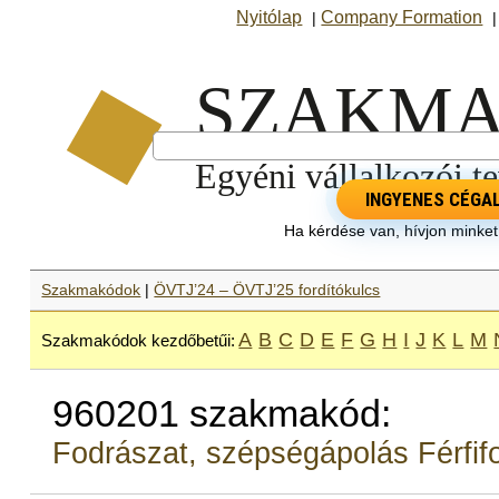
Nyitólap
Company Formation
|
INGYENES CÉGA
Ha kérdése van, hívjon minke
Szakmakódok
|
ÖVTJ’24 – ÖVTJ’25 fordítókulcs
A
B
C
D
E
F
G
H
I
J
K
L
M
Szakmakódok kezdőbetűi:
960201 szakmakód:
Fodrászat, szépségápolás Férfif