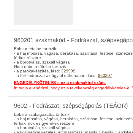
960201 szakmakód - Fodrászat, szépségápol
Ebbe a tételbe tartozik:
- a haj mosása, vágása, berakása, szárítása, festése, színezé
férfiak részére
- a borotválás, szakáll vágása
Nem ebbe a tételbe tartozik:
- a parókakészítés, lásd:
329909
- a férfifodrászat az ügyfél otthonában, lásd:
960207
ENGEDÉLYKÖTELES-e ez a szakmakód szám:
Itt tudja ellenőrizni, hogy ez a tevékenység engedélyköteles-e:
9602 - Fodrászat, szépségápolás (TEÁOR)
Ebbe a szakágazatba tartozik:
- a haj mosása, vágása, berakása, szárítása, festése, színezé
férfiak, nők és gyerekek részére
- a borotválás, szakáll vágása
- a kozmetikai kezelés, arcmasszázs, manikűr, pedikűr, arckikész