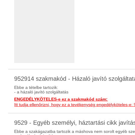
952914 szakmakód - Házaló javító szolgáltat
Ebbe a tételbe tartozik:
- a házaló javító szolgáltatás
ENGEDÉLYKÖTELES-e ez a szakmakód szám:
Itt tudja ellenőrizni, hogy ez a tevékenység engedélyköteles-e:
9529 - Egyéb személyi, háztartási cikk javí
Ebbe a szakágazatba tartozik a máshova nem sorolt egyéb szemé