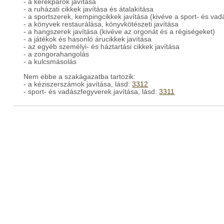
- a kerékpárok javítása
- a ruházati cikkek javítása és átalakítása
- a sportszerek, kempingcikkek javítása (kivéve a sport- és va
- a könyvek restaurálása, könyvkötészeti javítása
- a hangszerek javítása (kivéve az orgonát és a régiségeket)
- a játékok és hasonló árucikkek javítása
- az egyéb személyi- és háztartási cikkek javítása
- a zongorahangolás
- a kulcsmásolás
Nem ebbe a szakágazatba tartozik:
- a kéziszerszámok javítása, lásd:
3312
- sport- és vadászfegyverek javítása, lásd:
3311