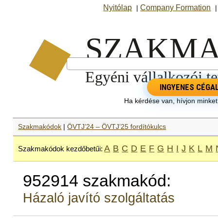
Nyitólap
Company Formation
|
INGYENES CÉGA
Ha kérdése van, hívjon minke
Szakmakódok
|
ÖVTJ’24 – ÖVTJ’25 fordítókulcs
A
B
C
D
E
F
G
H
I
J
K
L
M
Szakmakódok kezdőbetűi:
952914 szakmakód:
Házaló javító szolgáltatás