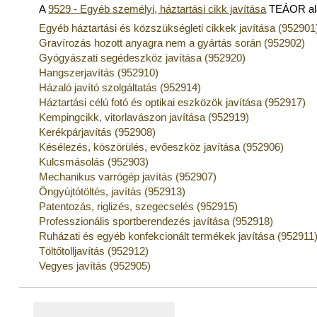
A
9529 - Egyéb személyi, háztartási cikk javítása
TEÁOR ala
Egyéb háztartási és közszükségleti cikkek javítása (952901
Gravírozás hozott anyagra nem a gyártás során (952902)
Gyógyászati segédeszköz javítása (952920)
Hangszerjavítás (952910)
Házaló javító szolgáltatás (952914)
Háztartási célú fotó és optikai eszközök javítása (952917)
Kempingcikk, vitorlavászon javítása (952919)
Kerékpárjavítás (952908)
Késélezés, köszörülés, evőeszköz javítása (952906)
Kulcsmásolás (952903)
Mechanikus varrógép javítás (952907)
Öngyújtótöltés, javítás (952913)
Patentozás, riglizés, szegecselés (952915)
Professzionális sportberendezés javítása (952918)
Ruházati és egyéb konfekcionált termékek javítása (952911
Töltőtolljavítás (952912)
Vegyes javítás (952905)