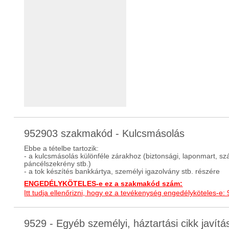
952903 szakmakód - Kulcsmásolás
Ebbe a tételbe tartozik:
- a kulcsmásolás különféle zárakhoz (biztonsági, laponmart, szám
páncélszekrény stb.)
- a tok készítés bankkártya, személyi igazolvány stb. részére
ENGEDÉLYKÖTELES-e ez a szakmakód szám:
Itt tudja ellenőrizni, hogy ez a tevékenység engedélyköteles-e:
9529 - Egyéb személyi, háztartási cikk javí