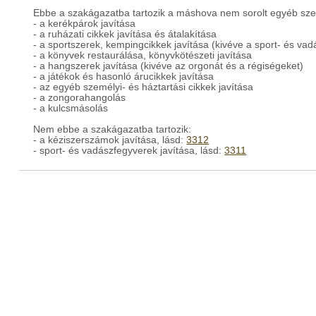
Ebbe a szakágazatba tartozik a máshova nem sorolt egyéb szemé
- a kerékpárok javítása
- a ruházati cikkek javítása és átalakítása
- a sportszerek, kempingcikkek javítása (kivéve a sport- és va
- a könyvek restaurálása, könyvkötészeti javítása
- a hangszerek javítása (kivéve az orgonát és a régiségeket)
- a játékok és hasonló árucikkek javítása
- az egyéb személyi- és háztartási cikkek javítása
- a zongorahangolás
- a kulcsmásolás
Nem ebbe a szakágazatba tartozik:
- a kéziszerszámok javítása, lásd:
3312
- sport- és vadászfegyverek javítása, lásd:
3311