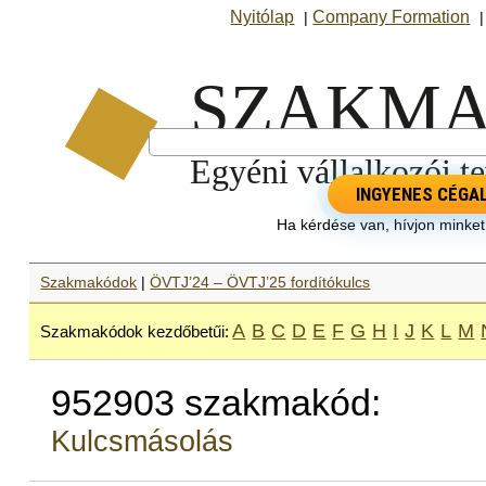
Nyitólap
Company Formation
|
INGYENES CÉGA
Ha kérdése van, hívjon minke
Szakmakódok
|
ÖVTJ’24 – ÖVTJ’25 fordítókulcs
A
B
C
D
E
F
G
H
I
J
K
L
M
Szakmakódok kezdőbetűi:
952903 szakmakód:
Kulcsmásolás