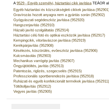
A
9529 - Egyéb személyi, háztartási cikk javítása
TEÁOR ala
Egyéb háztartási és közszükségleti cikkek javítása (952901
Gravírozás hozott anyagra nem a gyártás során (952902)
Gyógyászati segédeszköz javítása (952920)
Hangszerjavítás (952910)
Házaló javító szolgáltatás (952914)
Háztartási célú fotó és optikai eszközök javítása (952917)
Kempingcikk, vitorlavászon javítása (952919)
Kerékpárjavítás (952908)
Késélezés, köszörülés, evőeszköz javítása (952906)
Kulcsmásolás (952903)
Mechanikus varrógép javítás (952907)
Öngyújtótöltés, javítás (952913)
Patentozás, riglizés, szegecselés (952915)
Professzionális sportberendezés javítása (952918)
Ruházati és egyéb konfekcionált termékek javítása (952911
Töltőtolljavítás (952912)
Vegyes javítás (952905)