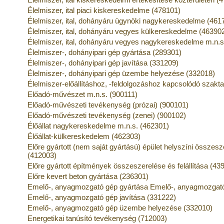
Élelmiszer, ital piaci kiskereskedelme (478101)
Élelmiszer, ital, dohányáru ügynöki nagykereskedelme (461
Élelmiszer, ital, dohányáru vegyes külkereskedelme (46390
Élelmiszer, ital, dohányáru vegyes nagykereskedelme m.n.s
Élelmiszer-, dohányipari gép gyártása (289301)
Élelmiszer-, dohányipari gép javítása (331209)
Élelmiszer-, dohányipari gép üzembe helyezése (332018)
Élelmiszer-előállításhoz, -feldolgozáshoz kapcsolódó szak
Előadó-művészet m.n.s. (900111)
Előadó-művészeti tevékenység (prózai) (900101)
Előadó-művészeti tevékenység (zenei) (900102)
Élőállat nagykereskedelme m.n.s. (462301)
Élőállat-külkereskedelem (462303)
Előre gyártott (nem saját gyártású) épület helyszíni összesze
(412003)
Előre gyártott építmények összeszerelése és felállítása (43
Előre kevert beton gyártása (236301)
Emelő-, anyagmozgató gép gyártása Emelő-, anyagmozgató
Emelő-, anyagmozgató gép javítása (331222)
Emelő-, anyagmozgató gép üzembe helyezése (332010)
Energetikai tanúsító tevékenység (712003)