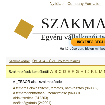
Nyitólap
Company Formation
|
INGYENES CÉGA
Ha kérdése van, hívjon minke
Szakmakódok
|
ÖVTJ’24 – ÖVTJ’25 fordítókulcs
A
B
C
D
E
F
G
H
I
J
K
L
M
Szakmakódok kezdőbetűi:
A
-
TEÁOR alatti szakmakódok:
A temetés előkészítése, temetés, hamvasztás (960302)
A temető fenntartása, üzemeltetése (960301)
Ablaktisztítás (812203)
Acélcsőgyártás (242001)