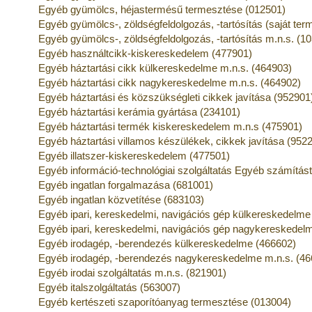
Egyéb gyümölcs, héjastermésű termesztése (012501)
Egyéb gyümölcs-, zöldségfeldolgozás, -tartósítás (saját te
Egyéb gyümölcs-, zöldségfeldolgozás, -tartósítás m.n.s. (1
Egyéb használtcikk-kiskereskedelem (477901)
Egyéb háztartási cikk külkereskedelme m.n.s. (464903)
Egyéb háztartási cikk nagykereskedelme m.n.s. (464902)
Egyéb háztartási és közszükségleti cikkek javítása (952901
Egyéb háztartási kerámia gyártása (234101)
Egyéb háztartási termék kiskereskedelem m.n.s (475901)
Egyéb háztartási villamos készülékek, cikkek javítása (952
Egyéb illatszer-kiskereskedelem (477501)
Egyéb információ-technológiai szolgáltatás Egyéb számítás
Egyéb ingatlan forgalmazása (681001)
Egyéb ingatlan közvetítése (683103)
Egyéb ipari, kereskedelmi, navigációs gép külkereskedelme
Egyéb ipari, kereskedelmi, navigációs gép nagykereskedel
Egyéb irodagép, -berendezés külkereskedelme (466602)
Egyéb irodagép, -berendezés nagykereskedelme m.n.s. (46
Egyéb irodai szolgáltatás m.n.s. (821901)
Egyéb italszolgáltatás (563007)
Egyéb kertészeti szaporítóanyag termesztése (013004)