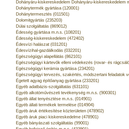
Dohányáru-kiskereskedelem Dohányáru-kiskereskedelem m
Dohánytermék gyártása (120001)
Dohánytermesztés (011501)
Dolomitgyártás (235203)
Dúlai szolgáltatás (869012)
Édesség gyártása m.n.s. (108201)
Édesség-kiskereskedelem (472402)
Édesvízi halászat (031201)
Édesvízihal-gazdálkodás (032201)
Egészségügyi alapellátás (862101)
Egészségügyi kártevők elleni védekezés (rovar- és rágcsáló
Egészségügyi kerámia gyártása (234201)
Egészségügyi tervezés, szakértés, módszertani feladatok 
Égetett agyag építőanyag gyártása (233201)
Egyéb adatbázis-szolgáltatás (631101)
Egyéb alkotóművészeti tevékenység m.n.s. (900301)
Egyéb állat tenyésztése m.n.s. (014901)
Egyéb állati termékek termelése (014904)
Egyéb áruk értékesítése közterületen (478902)
Egyéb áruk piaci kiskereskedelme (478901)
Egyéb bányászati szolgáltatás (99001)
Egyéb befejező építés m.n.s. (433901)