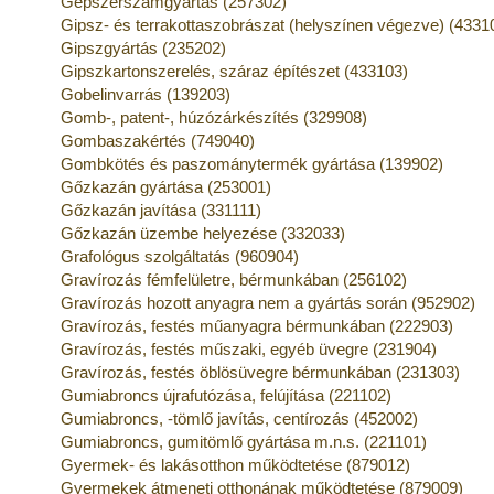
Gépszerszámgyártás (257302)
Gipsz- és terrakottaszobrászat (helyszínen végezve) (4331
Gipszgyártás (235202)
Gipszkartonszerelés, száraz építészet (433103)
Gobelinvarrás (139203)
Gomb-, patent-, húzózárkészítés (329908)
Gombaszakértés (749040)
Gombkötés és paszománytermék gyártása (139902)
Gőzkazán gyártása (253001)
Gőzkazán javítása (331111)
Gőzkazán üzembe helyezése (332033)
Grafológus szolgáltatás (960904)
Gravírozás fémfelületre, bérmunkában (256102)
Gravírozás hozott anyagra nem a gyártás során (952902)
Gravírozás, festés műanyagra bérmunkában (222903)
Gravírozás, festés műszaki, egyéb üvegre (231904)
Gravírozás, festés öblösüvegre bérmunkában (231303)
Gumiabroncs újrafutózása, felújítása (221102)
Gumiabroncs, -tömlő javítás, centírozás (452002)
Gumiabroncs, gumitömlő gyártása m.n.s. (221101)
Gyermek- és lakásotthon működtetése (879012)
Gyermekek átmeneti otthonának működtetése (879009)