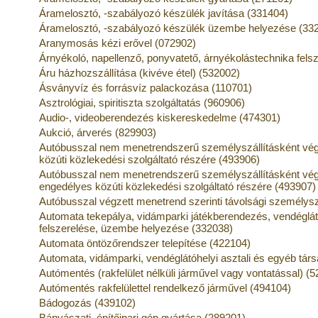
Áramelosztó, -szabályozó készülék javítása (331404)
Áramelosztó, -szabályozó készülék üzembe helyezése (33
Aranymosás kézi erővel (072902)
Árnyékoló, napellenző, ponyvatető, árnyékolástechnika felsz
Áru házhozszállítása (kivéve étel) (532002)
Ásványvíz és forrásvíz palackozása (110701)
Asztrológiai, spiritiszta szolgáltatás (960906)
Audio-, videoberendezés kiskereskedelme (474301)
Aukció, árverés (829903)
Autóbusszal nem menetrendszerű személyszállításként végz
közúti közlekedési szolgáltató részére (493906)
Autóbusszal nem menetrendszerű személyszállításként vég
engedélyes közúti közlekedési szolgáltató részére (493907)
Autóbusszal végzett menetrend szerinti távolsági személysz
Automata tekepálya, vidámparki játékberendezés, vendéglátó
felszerelése, üzembe helyezése (332038)
Automata öntözőrendszer telepítése (422104)
Automata, vidámparki, vendéglátóhelyi asztali és egyéb társ
Autómentés (rakfelület nélküli járművel vagy vontatással) (
Autómentés rakfelülettel rendelkező járművel (494104)
Bádogozás (439102)
Bányászati, építőipari gép gyártása (289201)