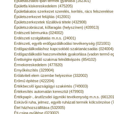
Épületasztalos-ipari termék gyártása (162301)
Épületfa kiskereskedelem (475205)
Épületlakatos szerkezet szerelés, kerítés, rács felszerelés
Épületszerkezet felújítás (412001)
Épületszerkezetek tűzállóvá tétele (432908)
Épületszobrászat, kőfaragás (helyszínen) (439913)
Erdészeti bérmunka (024002)
Erdészeti szolgáltatás m.n.s. (24001)
Erdészeti, egyéb erdőgazdálkodási tevékenység (021001)
Erdőgazdálkodáshoz kapcsolódó szaktanácsadás (024004)
Erdőgazdálkodói haszonvételek gyakorlása (vadon termő eg
Érettségire épülő szakmai felnőttképzés (854102)
Érmekereskedelem (477820)
Ernyőkészítés (329904)
Erőátviteli elem üzembe helyezése (332002)
Erőmű építése (422204)
Értékbecslő igazságügyi szakértés (749003)
Értékesítés automatán keresztül (479903)
Értékpapír-, árutőzsdei ügynöki tevékenység m.n.s. (661201
Esküvői ruha, jelmez, egyéb ruházati termék kölcsönzése (
Étel házhozszállítása (532005)
Éti csiga gyűjtése (023002)