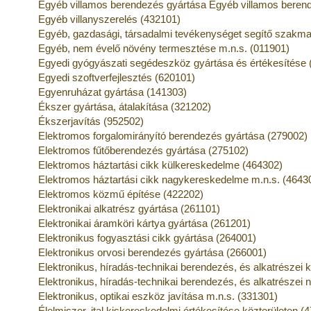
Egyéb villamos berendezés gyártása Egyéb villamos berend
Egyéb villanyszerelés (432101)
Egyéb, gazdasági, társadalmi tevékenységet segítő szakmai
Egyéb, nem évelő növény termesztése m.n.s. (011901)
Egyedi gyógyászati segédeszköz gyártása és értékesítése 
Egyedi szoftverfejlesztés (620101)
Egyenruházat gyártása (141303)
Ékszer gyártása, átalakítása (321202)
Ékszerjavítás (952502)
Elektromos forgalomirányító berendezés gyártása (279002)
Elektromos fűtőberendezés gyártása (275102)
Elektromos háztartási cikk külkereskedelme (464302)
Elektromos háztartási cikk nagykereskedelme m.n.s. (4643
Elektromos közmű építése (422202)
Elektronikai alkatrész gyártása (261101)
Elektronikai áramköri kártya gyártása (261201)
Elektronikus fogyasztási cikk gyártása (264001)
Elektronikus orvosi berendezés gyártása (266001)
Elektronikus, híradás-technikai berendezés, és alkatrészei
Elektronikus, híradás-technikai berendezés, és alkatrésze
Elektronikus, optikai eszköz javítása m.n.s. (331301)
Élelmiszer, ital kiskereskedelmi értékesítése közterületen (