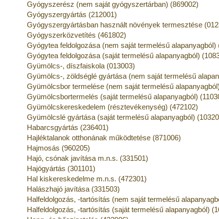
Gyógyszerész (nem saját gyógyszertárban) (869002)
Gyógyszergyártás (212001)
Gyógyszergyártásban használt növények termesztése (012
Gyógyszerközvetítés (461802)
Gyógytea feldolgozása (nem saját termelésű alapanyagból)
Gyógytea feldolgozása (saját termelésű alapanyagból) (108
Gyümölcs-, díszfaiskola (013003)
Gyümölcs-, zöldséglé gyártása (nem saját termelésű alapan
Gyümölcsbor termelése (nem saját termelésű alapanyagból)
Gyümölcsbortermelés (saját termelésű alapanyagból) (1103
Gyümölcskereskedelem (résztevékenység) (472102)
Gyümölcslé gyártása (saját termelésű alapanyagból) (10320
Habarcsgyártás (236401)
Hajléktalanok otthonának működtetése (871006)
Hajmosás (960205)
Hajó, csónak javítása m.n.s. (331501)
Hajógyártás (301101)
Hal kiskereskedelme m.n.s. (472301)
Halászhajó javítása (331503)
Halfeldolgozás, -tartósítás (nem saját termelésű alapanyagb
Halfeldolgozás, -tartósítás (saját termelésű alapanyagból) (