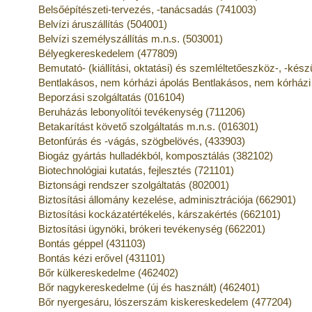
Belsőépítészeti-tervezés, -tanácsadás (741003)
Belvízi áruszállítás (504001)
Belvízi személyszállítás m.n.s. (503001)
Bélyegkereskedelem (477809)
Bemutató- (kiállítási, oktatási) és szemléltetőeszköz-, -kés
Bentlakásos, nem kórházi ápolás Bentlakásos, nem kórházi
Beporzási szolgáltatás (016104)
Beruházás lebonyolítói tevékenység (711206)
Betakarítást követő szolgáltatás m.n.s. (016301)
Betonfúrás és -vágás, szögbelövés, (433903)
Biogáz gyártás hulladékból, komposztálás (382102)
Biotechnológiai kutatás, fejlesztés (721101)
Biztonsági rendszer szolgáltatás (802001)
Biztosítási állomány kezelése, adminisztrációja (662901)
Biztosítási kockázatértékelés, kárszakértés (662101)
Biztosítási ügynöki, brókeri tevékenység (662201)
Bontás géppel (431103)
Bontás kézi erővel (431101)
Bőr külkereskedelme (462402)
Bőr nagykereskedelme (új és használt) (462401)
Bőr nyergesáru, lószerszám kiskereskedelem (477204)