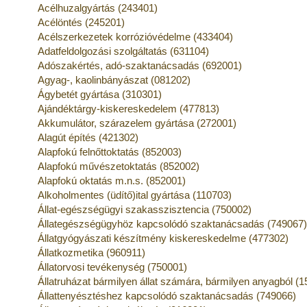
Acélhuzalgyártás (243401)
Acélöntés (245201)
Acélszerkezetek korrózióvédelme (433404)
Adatfeldolgozási szolgáltatás (631104)
Adószakértés, adó-szaktanácsadás (692001)
Agyag-, kaolinbányászat (081202)
Ágybetét gyártása (310301)
Ajándéktárgy-kiskereskedelem (477813)
Akkumulátor, szárazelem gyártása (272001)
Alagút építés (421302)
Alapfokú felnőttoktatás (852003)
Alapfokú művészetoktatás (852002)
Alapfokú oktatás m.n.s. (852001)
Alkoholmentes (üdítő)ital gyártása (110703)
Állat-egészségügyi szakasszisztencia (750002)
Állategészségügyhöz kapcsolódó szaktanácsadás (749067
Állatgyógyászati készítmény kiskereskedelme (477302)
Állatkozmetika (960911)
Állatorvosi tevékenység (750001)
Állatruházat bármilyen állat számára, bármilyen anyagból (
Állattenyésztéshez kapcsolódó szaktanácsadás (749066)