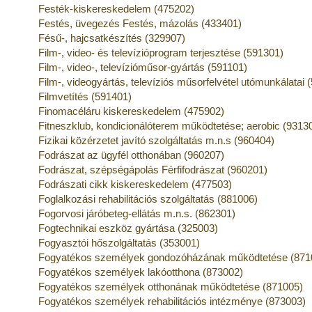
Festék-kiskereskedelem (475202)
Festés, üvegezés Festés, mázolás (433401)
Fésű-, hajcsatkészítés (329907)
Film-, video- és televízióprogram terjesztése (591301)
Film-, video-, televízióműsor-gyártás (591101)
Film-, videogyártás, televíziós műsorfelvétel utómunkálatai 
Filmvetítés (591401)
Finomacéláru kiskereskedelem (475902)
Fitneszklub, kondicionálóterem működtetése; aerobic (9313
Fizikai közérzetet javító szolgáltatás m.n.s (960404)
Fodrászat az ügyfél otthonában (960207)
Fodrászat, szépségápolás Férfifodrászat (960201)
Fodrászati cikk kiskereskedelem (477503)
Foglalkozási rehabilitációs szolgáltatás (881006)
Fogorvosi járóbeteg-ellátás m.n.s. (862301)
Fogtechnikai eszköz gyártása (325003)
Fogyasztói hőszolgáltatás (353001)
Fogyatékos személyek gondozóházának működtetése (871
Fogyatékos személyek lakóotthona (873002)
Fogyatékos személyek otthonának működtetése (871005)
Fogyatékos személyek rehabilitációs intézménye (873003)