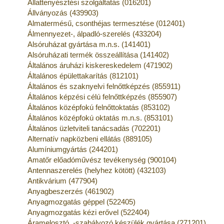
Állattenyésztési szolgáltatás (016201)
Állványozás (439903)
Almatermésű, csonthéjas termesztése (012401)
Álmennyezet-, álpadló-szerelés (433204)
Alsóruházat gyártása m.n.s. (141401)
Alsóruházati termék összeállítása (141402)
Általános áruházi kiskereskedelem (471902)
Általános épülettakarítás (812101)
Általános és szaknyelvi felnőttképzés (855911)
Általános képzési célú felnőttképzés (855907)
Általános középfokú felnőttoktatás (853102)
Általános középfokú oktatás m.n.s. (853101)
Általános üzletviteli tanácsadás (702201)
Alternatív napközbeni ellátás (889105)
Alumíniumgyártás (244201)
Amatőr előadóművész tevékenység (900104)
Antennaszerelés (helyhez kötött) (432103)
Antikvárium (477904)
Anyagbeszerzés (461902)
Anyagmozgatás géppel (522405)
Anyagmozgatás kézi erővel (522404)
Áramelosztó, -szabályozó készülék gyártása (271201)