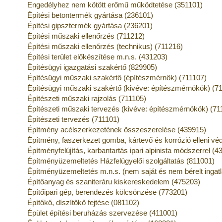
Engedélyhez nem kötött erőmű működtetése (351101)
Építési betontermék gyártása (236101)
Építési gipsztermék gyártása (236201)
Építési műszaki ellenőrzés (711212)
Építési műszaki ellenőrzés (technikus) (711216)
Építési terület előkészítése m.n.s. (431203)
Építésügyi igazgatási szakértő (829905)
Építésügyi műszaki szakértő (építészmérnök) (711107)
Építésügyi műszaki szakértő (kivéve: építészmérnökök) (7
Építészeti műszaki rajzolás (711105)
Építészeti műszaki tervezés (kivéve: építészmérnökök) (71
Építészeti tervezés (711101)
Építmény acélszerkezetének összeszerelése (439915)
Építmény, faszerkezet gomba, kártevő és korrózió elleni v
Építményfelújítás, karbantartás ipari alpinista módszerrel (4
Építményüzemeltetés Házfelügyelői szolgáltatás (811001)
Építményüzemeltetés m.n.s. (nem saját és nem bérelt ingat
Építőanyag és szaniteráru kiskereskedelem (475203)
Építőipari gép, berendezés kölcsönzése (773201)
Építőkő, díszítőkő fejtése (081102)
Épület építési beruházás szervezése (411001)