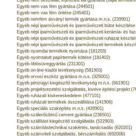
Egyéb nem vas fém gyártása (244501)
Egyéb nem vas fém öntése (245401)
Egyéb nemfém ásványi termék gyártása m.n.s. (239901)
Egyéb népi iparművészeti és iparművészeti bútor készítése
Egyéb népi iparművészeti és iparművészeti kerámia- és fa
Egyéb népi iparművészeti és iparművészeti ruházat készíté
Egyéb népi iparművészeti és iparművészeti termékek készí
Egyéb nyomdai termékek nyomása (181203)
Egyéb nyomtatott papírtermék kötése (181402)
Egyéb öblösüveggyártás (231301)
Egyéb on-line-kiadói tevékenység (581903)
Egyéb orvosi eszköz gyártása m.n.s. (325001)
Egyéb pénzügyi kiegészítő tevékenység m.n.s. (661901)
Egyéb projektvezetési szolgáltatás, kivéve építési projekt (
Egyéb ruházati kiskereskedelem (477101)
Egyéb ruházati termékek összeállítása (141906)
Egyéb speciális szaképítés m.n.s. (439901)
Egyéb szálerősítésű cement gyártása (236501)
Egyéb szállítást kiegészítő szolgáltatás (522903)
Egyéb számítástechnikai szakértés, tanácsadás (620201)
Egyéb számviteli szolgáltatás, bérszámfejtés (692006)