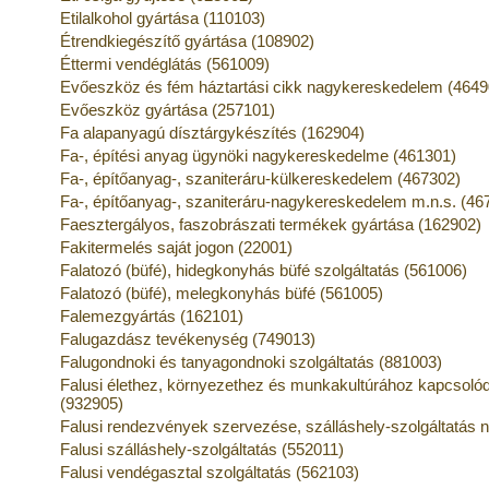
Etilalkohol gyártása (110103)
Étrendkiegészítő gyártása (108902)
Éttermi vendéglátás (561009)
Evőeszköz és fém háztartási cikk nagykereskedelem (4649
Evőeszköz gyártása (257101)
Fa alapanyagú dísztárgykészítés (162904)
Fa-, építési anyag ügynöki nagykereskedelme (461301)
Fa-, építőanyag-, szaniteráru-külkereskedelem (467302)
Fa-, építőanyag-, szaniteráru-nagykereskedelem m.n.s. (46
Faesztergályos, faszobrászati termékek gyártása (162902)
Fakitermelés saját jogon (22001)
Falatozó (büfé), hidegkonyhás büfé szolgáltatás (561006)
Falatozó (büfé), melegkonyhás büfé (561005)
Falemezgyártás (162101)
Falugazdász tevékenység (749013)
Falugondnoki és tanyagondnoki szolgáltatás (881003)
Falusi élethez, környezethez és munkakultúrához kapcso
(932905)
Falusi rendezvények szervezése, szálláshely-szolgáltatás n
Falusi szálláshely-szolgáltatás (552011)
Falusi vendégasztal szolgáltatás (562103)