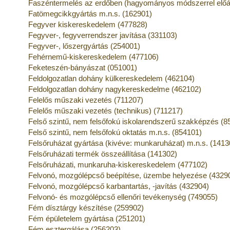
Faszéntermelés az erdőben (hagyományos módszerrel előál
Fatömegcikkgyártás m.n.s. (162901)
Fegyver kiskereskedelem (477828)
Fegyver-, fegyverrendszer javítása (331103)
Fegyver-, lőszergyártás (254001)
Fehérnemű-kiskereskedelem (477106)
Feketeszén-bányászat (051001)
Feldolgozatlan dohány külkereskedelem (462104)
Feldolgozatlan dohány nagykereskedelme (462102)
Felelős műszaki vezetés (711207)
Felelős műszaki vezetés (technikus) (711217)
Felső szintű, nem felsőfokú iskolarendszerű szakképzés (8
Felső szintű, nem felsőfokú oktatás m.n.s. (854101)
Felsőruházat gyártása (kivéve: munkaruházat) m.n.s. (1413
Felsőruházati termék összeállítása (141302)
Felsőruházati, munkaruha-kiskereskedelem (477102)
Felvonó, mozgólépcső beépítése, üzembe helyezése (4329
Felvonó, mozgólépcső karbantartás, -javítás (432904)
Felvonó- és mozgólépcső ellenőri tevékenység (749055)
Fém dísztárgy készítése (259902)
Fém épületelem gyártása (251201)
Fém esztergálása (256203)