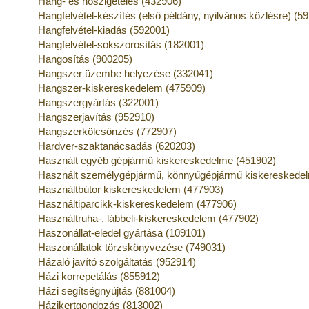
Hang- és hőszigetelés (432906)
Hangfelvétel-készítés (első példány, nyilvános közlésre) (5
Hangfelvétel-kiadás (592001)
Hangfelvétel-sokszorosítás (182001)
Hangosítás (900205)
Hangszer üzembe helyezése (332041)
Hangszer-kiskereskedelem (475909)
Hangszergyártás (322001)
Hangszerjavítás (952910)
Hangszerkölcsönzés (772907)
Hardver-szaktanácsadás (620203)
Használt egyéb gépjármű kiskereskedelme (451902)
Használt személygépjármű, könnyűgépjármű kiskereskede
Használtbútor kiskereskedelem (477903)
Használtiparcikk-kiskereskedelem (477906)
Használtruha-, lábbeli-kiskereskedelem (477902)
Haszonállat-eledel gyártása (109101)
Haszonállatok törzskönyvezése (749031)
Házaló javító szolgáltatás (952914)
Házi korrepetálás (855912)
Házi segítségnyújtás (881004)
Házikertgondozás (813002)