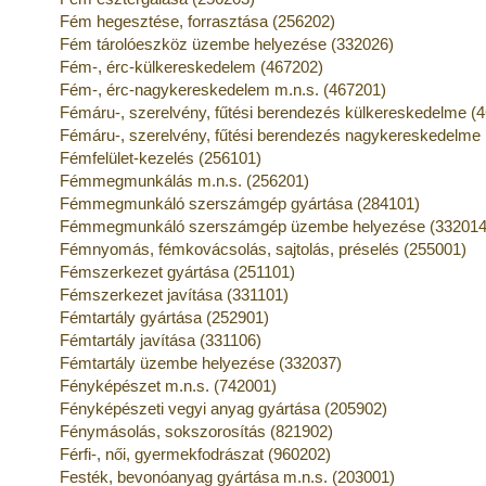
Fém hegesztése, forrasztása (256202)
Fém tárolóeszköz üzembe helyezése (332026)
Fém-, érc-külkereskedelem (467202)
Fém-, érc-nagykereskedelem m.n.s. (467201)
Fémáru-, szerelvény, fűtési berendezés külkereskedelme (
Fémáru-, szerelvény, fűtési berendezés nagykereskedelme 
Fémfelület-kezelés (256101)
Fémmegmunkálás m.n.s. (256201)
Fémmegmunkáló szerszámgép gyártása (284101)
Fémmegmunkáló szerszámgép üzembe helyezése (332014
Fémnyomás, fémkovácsolás, sajtolás, préselés (255001)
Fémszerkezet gyártása (251101)
Fémszerkezet javítása (331101)
Fémtartály gyártása (252901)
Fémtartály javítása (331106)
Fémtartály üzembe helyezése (332037)
Fényképészet m.n.s. (742001)
Fényképészeti vegyi anyag gyártása (205902)
Fénymásolás, sokszorosítás (821902)
Férfi-, női, gyermekfodrászat (960202)
Festék, bevonóanyag gyártása m.n.s. (203001)