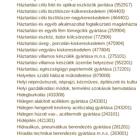
Háztartási célú fotó és optikai eszközök javítása (952917)
Háztartási célú tisztítószer-külkereskedelem (464403)
Háztartási célú tisztítószer-nagykereskedelem (464401)
Háztartási és egyéb alkalmazottat foglalkoztató magánház
Háztartási és egyéb fém tömegcikk gyártása (259904)
Háztartási eszköz, bútor kölcsönzése (772906)
Háztartási üveg-, porcelán-kiskereskedelem (475904)
Háztartási vegyiáru kiskereskedelem (477804)
Háztartási villamos készülék gyártása m.n.s. (275101)
Háztartási villamos készülék üzembe helyezése (952201)
Háztartási, egészségügyi papírtermék gyártása (172201)
Helyettes szülői hálózat működtetése (879008)
Helyi népművészeti, néprajzi, kézműves, építészeti és kult
Helyi gazdálkodási módok, termelési szokások bemutatása
Hidegburkolás (433308)
Hidegen alakított acélidom gyártása (243301)
Hidegen hengerelt keskeny acélszalag gyártása (243201)
Hidegen húzott vas-, acéltermék gyártása (243101)
Hídépítés (421301)
Hidraulikus, pneumatikus berendezés gyártása (281201)
Híradás-technikai berendezés gyártása m.n.s. (263001)