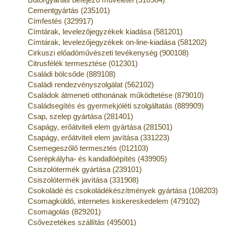
Cementgyártás (235101)
Címfestés (329917)
Címtárak, levelezőjegyzékek kiadása (581201)
Címtárak, levelezőjegyzékek on-line-kiadása (581202)
Cirkuszi előadóművészeti tevékenység (900108)
Citrusfélék termesztése (012301)
Családi bölcsőde (889108)
Családi rendezvényszolgálat (562102)
Családok átmeneti otthonának működtetése (879010)
Családsegítés és gyermekjóléti szolgáltatás (889909)
Csap, szelep gyártása (281401)
Csapágy, erőátviteli elem gyártása (281501)
Csapágy, erőátviteli elem javítása (331223)
Csemegeszőlő termesztés (012103)
Cserépkályha- és kandallóépítés (439905)
Csiszolótermék gyártása (239101)
Csiszolótermék javítása (331908)
Csokoládé és csokoládékészítmények gyártása (108203)
Csomagküldő, internetes kiskereskedelem (479102)
Csomagolás (829201)
Csővezetékes szállítás (495001)