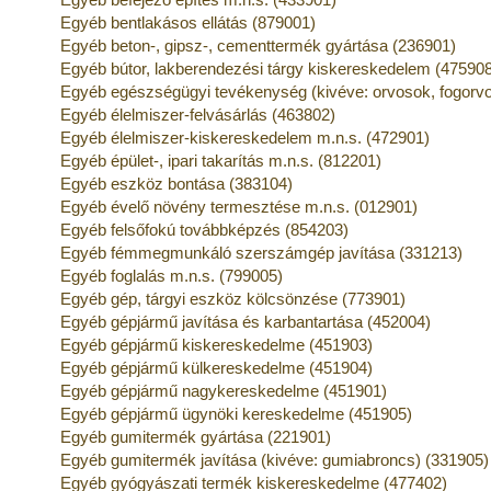
Egyéb bentlakásos ellátás (879001)
Egyéb beton-, gipsz-, cementtermék gyártása (236901)
Egyéb bútor, lakberendezési tárgy kiskereskedelem (47590
Egyéb egészségügyi tevékenység (kivéve: orvosok, fogorv
Egyéb élelmiszer-felvásárlás (463802)
Egyéb élelmiszer-kiskereskedelem m.n.s. (472901)
Egyéb épület-, ipari takarítás m.n.s. (812201)
Egyéb eszköz bontása (383104)
Egyéb évelő növény termesztése m.n.s. (012901)
Egyéb felsőfokú továbbképzés (854203)
Egyéb fémmegmunkáló szerszámgép javítása (331213)
Egyéb foglalás m.n.s. (799005)
Egyéb gép, tárgyi eszköz kölcsönzése (773901)
Egyéb gépjármű javítása és karbantartása (452004)
Egyéb gépjármű kiskereskedelme (451903)
Egyéb gépjármű külkereskedelme (451904)
Egyéb gépjármű nagykereskedelme (451901)
Egyéb gépjármű ügynöki kereskedelme (451905)
Egyéb gumitermék gyártása (221901)
Egyéb gumitermék javítása (kivéve: gumiabroncs) (331905)
Egyéb gyógyászati termék kiskereskedelme (477402)