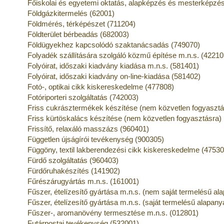
Főiskolai és egyetemi oktatás, alapképzés és mesterképzé
Földgázkitermelés (62001)
Földmérés, térképészet (711204)
Földterület bérbeadás (682003)
Földügyekhez kapcsolódó szaktanácsadás (749070)
Folyadék szállítására szolgáló közmű építése m.n.s. (42210
Folyóirat, időszaki kiadvány kiadása m.n.s. (581401)
Folyóirat, időszaki kiadvány on-line-kiadása (581402)
Fotó-, optikai cikk kiskereskedelme (477808)
Fotóriporteri szolgáltatás (742003)
Friss cukrásztermékek készítése (nem közvetlen fogyasztá
Friss kürtöskalács készítése (nem közvetlen fogyasztásra)
Frissítő, relaxáló masszázs (960401)
Független újságírói tevékenység (900305)
Függöny, textil lakberendezési cikk kiskereskedelme (47530
Fürdő szolgáltatás (960403)
Fürdőruhakészítés (141902)
Fűrészárugyártás m.n.s. (161001)
Fűszer, ételízesítő gyártása m.n.s. (nem saját termelésű al
Fűszer, ételízesítő gyártása m.n.s. (saját termelésű alapan
Fűszer-, aromanövény termesztése m.n.s. (012801)
Futárpostai tevékenység (532001)