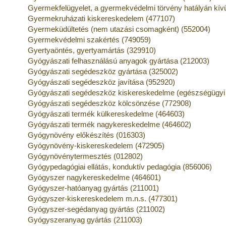
Gyermekfelügyelet, a gyermekvédelmi törvény hatályán kívül
Gyermekruházati kiskereskedelem (477107)
Gyermeküdültetés (nem utazási csomagként) (552004)
Gyermekvédelmi szakértés (749059)
Gyertyaöntés, gyertyamártás (329910)
Gyógyászati felhasználású anyagok gyártása (212003)
Gyógyászati segédeszköz gyártása (325002)
Gyógyászati segédeszköz javítása (952920)
Gyógyászati segédeszköz kiskereskedelme (egészségügyi s
Gyógyászati segédeszköz kölcsönzése (772908)
Gyógyászati termék külkereskedelme (464603)
Gyógyászati termék nagykereskedelme (464602)
Gyógynövény előkészítés (016303)
Gyógynövény-kiskereskedelem (472905)
Gyógynövénytermesztés (012802)
Gyógypedagógiai ellátás, konduktív pedagógia (856006)
Gyógyszer nagykereskedelme (464601)
Gyógyszer-hatóanyag gyártás (211001)
Gyógyszer-kiskereskedelem m.n.s. (477301)
Gyógyszer-segédanyag gyártás (211002)
Gyógyszeranyag gyártás (211003)