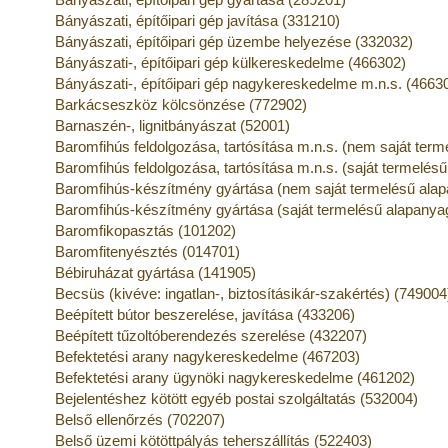
Bányászati, építőipari gép javítása (331210)
Bányászati, építőipari gép üzembe helyezése (332032)
Bányászati-, építőipari gép külkereskedelme (466302)
Bányászati-, építőipari gép nagykereskedelme m.n.s. (4663
Barkácseszköz kölcsönzése (772902)
Barnaszén-, lignitbányászat (52001)
Baromfihús feldolgozása, tartósítása m.n.s. (nem saját ter
Baromfihús feldolgozása, tartósítása m.n.s. (saját termelés
Baromfihús-készítmény gyártása (nem saját termelésű alap
Baromfihús-készítmény gyártása (saját termelésű alapanya
Baromfikopasztás (101202)
Baromfitenyésztés (014701)
Bébiruházat gyártása (141905)
Becsüs (kivéve: ingatlan-, biztosításikár-szakértés) (749004
Beépített bútor beszerelése, javítása (433206)
Beépített tűzoltóberendezés szerelése (432207)
Befektetési arany nagykereskedelme (467203)
Befektetési arany ügynöki nagykereskedelme (461202)
Bejelentéshez kötött egyéb postai szolgáltatás (532004)
Belső ellenőrzés (702207)
Belső üzemi kötöttpályás teherszállítás (522403)