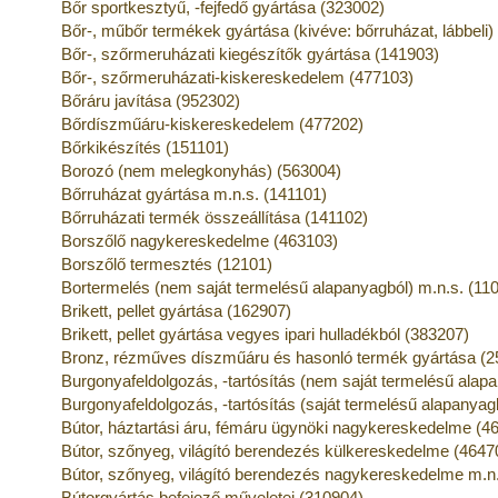
Bőr sportkesztyű, -fejfedő gyártása (323002)
Bőr-, műbőr termékek gyártása (kivéve: bőrruházat, lábbeli)
Bőr-, szőrmeruházati kiegészítők gyártása (141903)
Bőr-, szőrmeruházati-kiskereskedelem (477103)
Bőráru javítása (952302)
Bőrdíszműáru-kiskereskedelem (477202)
Bőrkikészítés (151101)
Borozó (nem melegkonyhás) (563004)
Bőrruházat gyártása m.n.s. (141101)
Bőrruházati termék összeállítása (141102)
Borszőlő nagykereskedelme (463103)
Borszőlő termesztés (12101)
Bortermelés (nem saját termelésű alapanyagból) m.n.s. (11
Brikett, pellet gyártása (162907)
Brikett, pellet gyártása vegyes ipari hulladékból (383207)
Bronz, rézműves díszműáru és hasonló termék gyártása (2
Burgonyafeldolgozás, -tartósítás (nem saját termelésű alap
Burgonyafeldolgozás, -tartósítás (saját termelésű alapanyag
Bútor, háztartási áru, fémáru ügynöki nagykereskedelme (4
Bútor, szőnyeg, világító berendezés külkereskedelme (4647
Bútor, szőnyeg, világító berendezés nagykereskedelme m.n
Bútorgyártás befejező műveletei (310904)