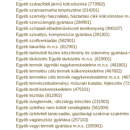
Egyéb szárazföldi jármű kölcsönzése (773902)
Egyéb szarvasmarha tenyésztése (014201)
Egyéb személyi használatú, háztartási cikk kölcsönzése m.
Egyéb szerszámgép gyártása (284901)
Egyéb színpadi előadóművészeti tevékenység (900107)
Egyéb szivattyú, kompresszor gyártása (281301)
Egyéb szoftverkiadás (582901)
Egyéb takarítás m.n.s. (812901)
Egyéb tartósított lisztes készítmény és sütemény gyártása 
Egyéb távközlés Egyéb távközlés m.n.s. (619001)
Egyéb termék ügynöki nagykereskedelme m.n.s. (461801)
Egyéb termelési célú termék külkereskedelme (467602)
Egyéb termelési célú termék nagykereskedelme m.n.s. (46
Egyéb természettudományi, műszaki kutatás, fejlesztés (7
Egyéb textil-kiskereskedelem (475101)
Egyéb tisztítás (812902)
Egyéb üvegtermék, -dísztárgy-készítés (231903)
Egyéb üzlethez nem kötött vendéglátás (561004)
Egyéb üzletviteli tanácsadás, gazdasági szakmai szakértés
Egyéb vágóeszköz gyártása (257103)
Egyéb vegyi termék gyártása m.n.s. (205901)