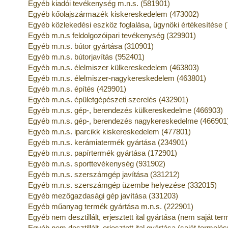
Egyéb kiadói tevékenység m.n.s. (581901)
Egyéb kőolajszármazék kiskereskedelem (473002)
Egyéb közlekedési eszköz foglalása, ügynöki értékesítése 
Egyéb m.n.s feldolgozóipari tevékenység (329901)
Egyéb m.n.s. bútor gyártása (310901)
Egyéb m.n.s. bútorjavítás (952401)
Egyéb m.n.s. élelmiszer külkereskedelem (463803)
Egyéb m.n.s. élelmiszer-nagykereskedelem (463801)
Egyéb m.n.s. építés (429901)
Egyéb m.n.s. épületgépészeti szerelés (432901)
Egyéb m.n.s. gép-, berendezés külkereskedelme (466903)
Egyéb m.n.s. gép-, berendezés nagykereskedelme (466901
Egyéb m.n.s. iparcikk kiskereskedelem (477801)
Egyéb m.n.s. kerámiatermék gyártása (234901)
Egyéb m.n.s. papírtermék gyártása (172901)
Egyéb m.n.s. sporttevékenység (931902)
Egyéb m.n.s. szerszámgép javítása (331212)
Egyéb m.n.s. szerszámgép üzembe helyezése (332015)
Egyéb mezőgazdasági gép javítása (331203)
Egyéb műanyag termék gyártása m.n.s. (222901)
Egyéb nem desztillált, erjesztett ital gyártása (nem saját t
Egyéb nem desztillált, erjesztett ital gyártása (saját termel