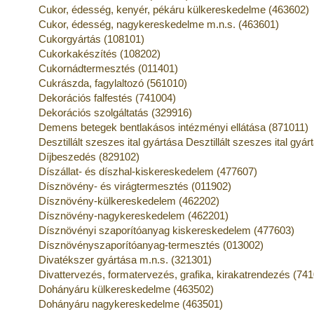
Cukor, édesség, kenyér, pékáru külkereskedelme (463602)
Cukor, édesség, nagykereskedelme m.n.s. (463601)
Cukorgyártás (108101)
Cukorkakészítés (108202)
Cukornádtermesztés (011401)
Cukrászda, fagylaltozó (561010)
Dekorációs falfestés (741004)
Dekorációs szolgáltatás (329916)
Demens betegek bentlakásos intézményi ellátása (871011)
Desztillált szeszes ital gyártása Desztillált szeszes ital gyá
Díjbeszedés (829102)
Díszállat- és díszhal-kiskereskedelem (477607)
Dísznövény- és virágtermesztés (011902)
Dísznövény-külkereskedelem (462202)
Dísznövény-nagykereskedelem (462201)
Dísznövényi szaporítóanyag kiskereskedelem (477603)
Dísznövényszaporítóanyag-termesztés (013002)
Divatékszer gyártása m.n.s. (321301)
Divattervezés, formatervezés, grafika, kirakatrendezés (74
Dohányáru külkereskedelme (463502)
Dohányáru nagykereskedelme (463501)