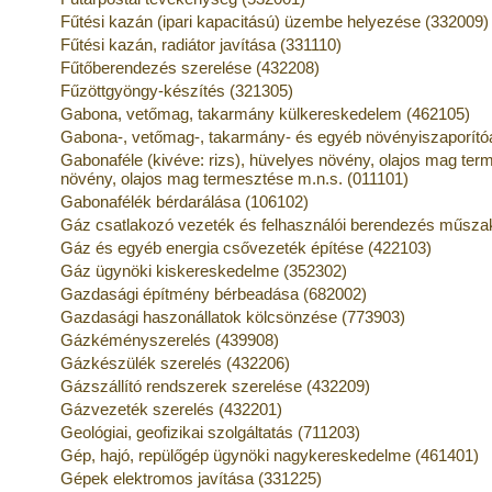
Fűtési kazán (ipari kapacitású) üzembe helyezése (332009)
Fűtési kazán, radiátor javítása (331110)
Fűtőberendezés szerelése (432208)
Fűzöttgyöngy-készítés (321305)
Gabona, vetőmag, takarmány külkereskedelem (462105)
Gabona-, vetőmag-, takarmány- és egyéb növényiszaporít
Gabonaféle (kivéve: rizs), hüvelyes növény, olajos mag ter
növény, olajos mag termesztése m.n.s. (011101)
Gabonafélék bérdarálása (106102)
Gáz csatlakozó vezeték és felhasználói berendezés műszaki
Gáz és egyéb energia csővezeték építése (422103)
Gáz ügynöki kiskereskedelme (352302)
Gazdasági építmény bérbeadása (682002)
Gazdasági haszonállatok kölcsönzése (773903)
Gázkéményszerelés (439908)
Gázkészülék szerelés (432206)
Gázszállító rendszerek szerelése (432209)
Gázvezeték szerelés (432201)
Geológiai, geofizikai szolgáltatás (711203)
Gép, hajó, repülőgép ügynöki nagykereskedelme (461401)
Gépek elektromos javítása (331225)