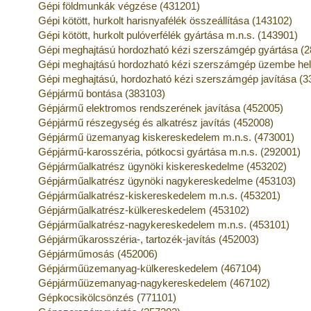
Gépi földmunkák végzése (431201)
Gépi kötött, hurkolt harisnyafélék összeállítása (143102)
Gépi kötött, hurkolt pulóverfélék gyártása m.n.s. (143901)
Gépi meghajtású hordozható kézi szerszámgép gyártása (
Gépi meghajtású hordozható kézi szerszámgép üzembe he
Gépi meghajtású, hordozható kézi szerszámgép javítása (3
Gépjármű bontása (383103)
Gépjármű elektromos rendszerének javítása (452005)
Gépjármű részegység és alkatrész javítás (452008)
Gépjármű üzemanyag kiskereskedelem m.n.s. (473001)
Gépjármű-karosszéria, pótkocsi gyártása m.n.s. (292001)
Gépjárműalkatrész ügynöki kiskereskedelme (453202)
Gépjárműalkatrész ügynöki nagykereskedelme (453103)
Gépjárműalkatrész-kiskereskedelem m.n.s. (453201)
Gépjárműalkatrész-külkereskedelem (453102)
Gépjárműalkatrész-nagykereskedelem m.n.s. (453101)
Gépjárműkarosszéria-, tartozék-javítás (452003)
Gépjárműmosás (452006)
Gépjárműüzemanyag-külkereskedelem (467104)
Gépjárműüzemanyag-nagykereskedelem (467102)
Gépkocsikölcsönzés (771101)