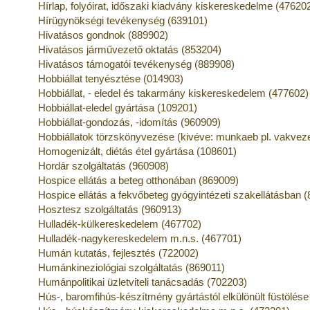
Hírlap, folyóirat, időszaki kiadvány kiskereskedelme (47620
Hírügynökségi tevékenység (639101)
Hivatásos gondnok (889902)
Hivatásos járművezető oktatás (853204)
Hivatásos támogatói tevékenység (889908)
Hobbiállat tenyésztése (014903)
Hobbiállat, - eledel és takarmány kiskereskedelem (477602)
Hobbiállat-eledel gyártása (109201)
Hobbiállat-gondozás, -idomítás (960909)
Hobbiállatok törzskönyvezése (kivéve: munkaeb pl. vakveze
Homogenizált, diétás étel gyártása (108601)
Hordár szolgáltatás (960908)
Hospice ellátás a beteg otthonában (869009)
Hospice ellátás a fekvőbeteg gyógyintézeti szakellátásban 
Hosztesz szolgáltatás (960913)
Hulladék-külkereskedelem (467702)
Hulladék-nagykereskedelem m.n.s. (467701)
Humán kutatás, fejlesztés (722002)
Humánkineziológiai szolgáltatás (869011)
Humánpolitikai üzletviteli tanácsadás (702203)
Hús-, baromfihús-készítmény gyártástól elkülönült füstölés