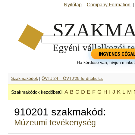
Nyitólap
Company Formation
|
INGYENES CÉGA
Ha kérdése van, hívjon minke
Szakmakódok
|
ÖVTJ’24 – ÖVTJ’25 fordítókulcs
A
B
C
D
E
F
G
H
I
J
K
L
M
Szakmakódok kezdőbetűi:
910201 szakmakód:
Múzeumi tevékenység