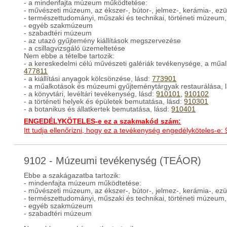
- a mindenfajta múzeum működtetése:
- művészeti múzeum, az ékszer-, bútor-, jelmez-, kerámia-, e
- természettudományi, műszaki és technikai, történeti múzeum,
- egyéb szakmúzeum
- szabadtéri múzeum
- az utazó gyűjtemény kiállítások megszervezése
- a csillagvizsgáló üzemeltetése
Nem ebbe a tételbe tartozik:
- a kereskedelmi célú művészeti galériák tevékenysége, a műal
477811
- a kiállítási anyagok kölcsönzése, lásd:
773901
- a műalkotások és múzeumi gyűjteménytárgyak restaurálása, 
- a könyvtári, levéltári tevékenység, lásd:
910101
,
910102
- a történeti helyek és épületek bemutatása, lásd:
910301
- a botanikus és állatkertek bemutatása, lásd:
910401
ENGEDÉLYKÖTELES-e ez a szakmakód szám:
Itt tudja ellenőrizni, hogy ez a tevékenység engedélyköteles-e:
9102 - Múzeumi tevékenység (TEÁOR)
Ebbe a szakágazatba tartozik:
- mindenfajta múzeum működtetése:
- művészeti múzeum, az ékszer-, bútor-, jelmez-, kerámia-, e
- természettudományi, műszaki és technikai, történeti múzeum,
- egyéb szakmúzeum
- szabadtéri múzeum