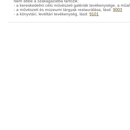
Nem ebbe a szakágazatba tartozik:
- a kereskedelmi célú művészeti galériák tevékenysége, a műa
- a művészeti és múzeumi tárgyak restaurálása, lásd:
9003
- a könyvtári, levéltári tevékenység, lásd:
9101