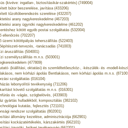
üs (kivéve: ingatlan-, biztosításikár-szakértés) (749004)
ített bútor beszerelése, javítása (433206)
ített tűzoltóberendezés szerelése (432207)
ktetési arany nagykereskedelme (467203)
ktetési arany ügynöki nagykereskedelme (461202)
lentéshez kötött egyéb postai szolgáltatás (532004)
ő ellenőrzés (702207)
ő üzemi kötöttpályás teherszállítás (522403)
őépítészeti-tervezés, -tanácsadás (741003)
ízi áruszállítás (504001)
ízi személyszállítás m.n.s. (503001)
egkereskedelem (477809)
tató- (kiállítási, oktatási) és szemléltetőeszköz-, -készülék- és -modell-kész
lakásos, nem kórházi ápolás Bentlakásos, nem kórházi ápolás m.n.s. (87100
rzási szolgáltatás (016104)
házás lebonyolítói tevékenység (711206)
karítást követő szolgáltatás m.n.s. (016301)
nfúrás és -vágás, szögbelövés, (433903)
áz gyártás hulladékból, komposztálás (382102)
echnológiai kutatás, fejlesztés (721101)
onsági rendszer szolgáltatás (802001)
osítási állomány kezelése, adminisztrációja (662901)
osítási kockázatértékelés, kárszakértés (662101)
osítási ügynöki, brókeri tevékenység (662201)