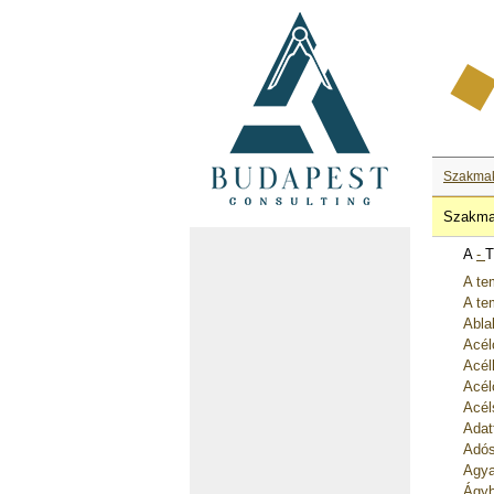
Szakma
Szakma
A
-
T
A te
A te
Abla
Acél
Acél
Acél
Acél
Adat
Adós
Agya
Ágyb