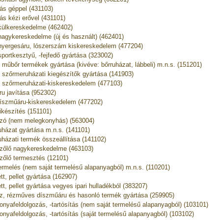
ás géppel (431103)
ás kézi erővel (431101)
külkereskedelme (462402)
nagykereskedelme (új és használt) (462401)
nyergesáru, lószerszám kiskereskedelem (477204)
sportkesztyű, -fejfedő gyártása (323002)
, műbőr termékek gyártása (kivéve: bőrruházat, lábbeli) m.n.s. (151201)
, szőrmeruházati kiegészítők gyártása (141903)
, szőrmeruházati-kiskereskedelem (477103)
ru javítása (952302)
íszműáru-kiskereskedelem (477202)
ikészítés (151101)
zó (nem melegkonyhás) (563004)
uházat gyártása m.n.s. (141101)
uházati termék összeállítása (141102)
zőlő nagykereskedelme (463103)
zőlő termesztés (12101)
ermelés (nem saját termelésű alapanyagból) m.n.s. (110201)
ett, pellet gyártása (162907)
ett, pellet gyártása vegyes ipari hulladékból (383207)
z, rézműves díszműáru és hasonló termék gyártása (259905)
onyafeldolgozás, -tartósítás (nem saját termelésű alapanyagból) (103101)
onyafeldolgozás, -tartósítás (saját termelésű alapanyagból) (103102)