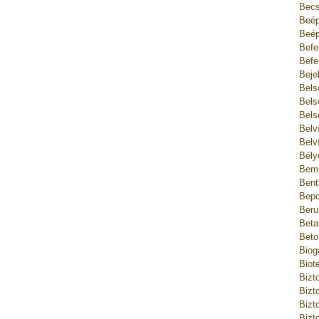
Becs
Beép
Beép
Befe
Befe
Beje
Bels
Bels
Bels
Belv
Belv
Bély
Bemu
Bent
Bepo
Beru
Beta
Beto
Biog
Biot
Bizt
Bizt
Bizt
Bizt