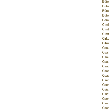
Búto
Búto
Búto
Búto
Ceme
Címf
Címt
Címt
Cirk
Citr
Csal
Csal
Csal
Csal
Csap
Csap
Csap
Csem
Cser
Csis
Csis
Csok
Csom
Csom