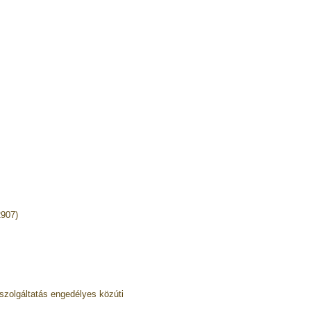
2907)
zolgáltatás engedélyes közúti