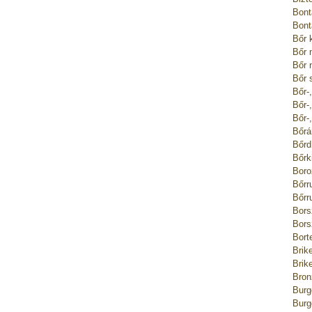
Bont
Bont
Bőr 
Bőr 
Bőr 
Bőr 
Bőr-
Bőr-
Bőr-
Bőrá
Bőrd
Bőrk
Boro
Bőrr
Bőrr
Bors
Bors
Bort
Brik
Brik
Bron
Burg
Burg