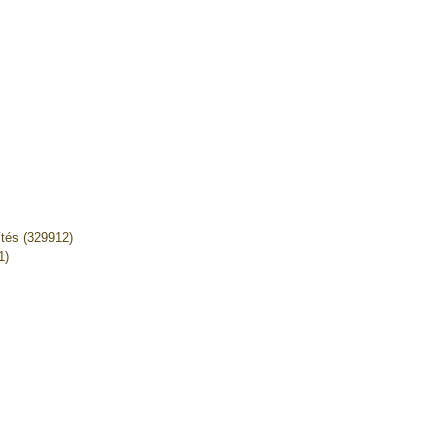
ítés (329912)
1)