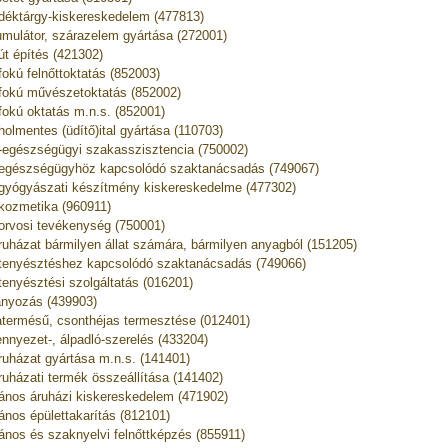
déktárgy-kiskereskedelem (477813)
mulátor, szárazelem gyártása (272001)
út építés (421302)
fokú felnőttoktatás (852003)
fokú művészetoktatás (852002)
fokú oktatás m.n.s. (852001)
holmentes (üdítő)ital gyártása (110703)
t-egészségügyi szakasszisztencia (750002)
tegészségügyhöz kapcsolódó szaktanácsadás (749067)
tgyógyászati készítmény kiskereskedelme (477302)
tkozmetika (960911)
torvosi tevékenység (750001)
truházat bármilyen állat számára, bármilyen anyagból (151205)
ttenyésztéshez kapcsolódó szaktanácsadás (749066)
ttenyésztési szolgáltatás (016201)
ányozás (439903)
termésű, csonthéjas termesztése (012401)
nnyezet-, álpadló-szerelés (433204)
ruházat gyártása m.n.s. (141401)
ruházati termék összeállítása (141402)
lános áruházi kiskereskedelem (471902)
lános épülettakarítás (812101)
lános és szaknyelvi felnőttképzés (855911)