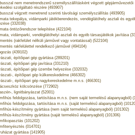
busszal nem menetrendszerű személyszállításként végzett gépjárművezetői 
ekedési szolgáltató részére (493907)
busszal végzett menetrend szerinti távolsági személyszállítás (493905)
mata tekepálya, vidámparki játékberendezés, vendéglátóhely asztali és egyé
ezése (332038)
mata öntözőrendszer telepítése (422104)
mata, vidámparki, vendéglátóhelyi asztali és egyéb társasjátékok javítása (3
mentés (rakfelület nélküli járművel vagy vontatással) (522104)
mentés rakfelülettel rendelkező járművel (494104)
gozás (439102)
ászati, építőipari gép gyártása (289201)
ászati, építőipari gép javítása (331210)
ászati, építőipari gép üzembe helyezése (332032)
ászati-, építőipari gép külkereskedelme (466302)
ászati-, építőipari gép nagykereskedelme m.n.s. (466301)
ácseszköz kölcsönzése (772902)
aszén-, lignitbányászat (52001)
mfihús feldolgozása, tartósítása m.n.s. (nem saját termelésű alapanyagból) 
mfihús feldolgozása, tartósítása m.n.s. (saját termelésű alapanyagból) (1012
mfihús-készítmény gyártása (nem saját termelésű alapanyagból) (101302)
mfihús-készítmény gyártása (saját termelésű alapanyagból) (101306)
mfikopasztás (101202)
mfitenyésztés (014701)
ruházat gyártása (141905)