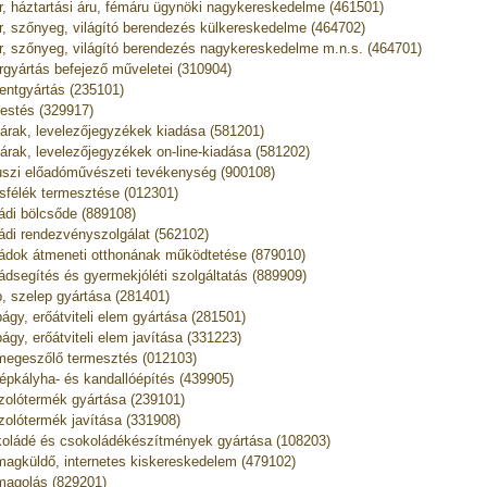
r, háztartási áru, fémáru ügynöki nagykereskedelme (461501)
r, szőnyeg, világító berendezés külkereskedelme (464702)
r, szőnyeg, világító berendezés nagykereskedelme m.n.s. (464701)
rgyártás befejező műveletei (310904)
ntgyártás (235101)
estés (329917)
árak, levelezőjegyzékek kiadása (581201)
árak, levelezőjegyzékek on-line-kiadása (581202)
uszi előadóművészeti tevékenység (900108)
usfélék termesztése (012301)
ádi bölcsőde (889108)
ádi rendezvényszolgálat (562102)
ádok átmeneti otthonának működtetése (879010)
ádsegítés és gyermekjóléti szolgáltatás (889909)
, szelep gyártása (281401)
ágy, erőátviteli elem gyártása (281501)
ágy, erőátviteli elem javítása (331223)
egeszőlő termesztés (012103)
épkályha- és kandallóépítés (439905)
zolótermék gyártása (239101)
zolótermék javítása (331908)
oládé és csokoládékészítmények gyártása (108203)
agküldő, internetes kiskereskedelem (479102)
agolás (829201)