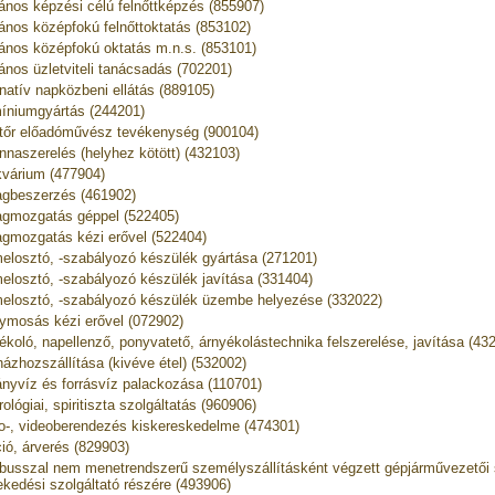
lános képzési célú felnőttképzés (855907)
lános középfokú felnőttoktatás (853102)
lános középfokú oktatás m.n.s. (853101)
lános üzletviteli tanácsadás (702201)
rnatív napközbeni ellátás (889105)
íniumgyártás (244201)
őr előadóművész tevékenység (900104)
nnaszerelés (helyhez kötött) (432103)
kvárium (477904)
gbeszerzés (461902)
gmozgatás géppel (522405)
gmozgatás kézi erővel (522404)
elosztó, -szabályozó készülék gyártása (271201)
elosztó, -szabályozó készülék javítása (331404)
elosztó, -szabályozó készülék üzembe helyezése (332022)
ymosás kézi erővel (072902)
ékoló, napellenző, ponyvatető, árnyékolástechnika felszerelése, javítása (43
házhozszállítása (kivéve étel) (532002)
nyvíz és forrásvíz palackozása (110701)
ológiai, spiritiszta szolgáltatás (960906)
o-, videoberendezés kiskereskedelme (474301)
ió, árverés (829903)
busszal nem menetrendszerű személyszállításként végzett gépjárművezetői s
ekedési szolgáltató részére (493906)