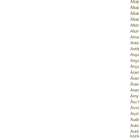
Álta
Álta
Álta
Álta
Alte
Alum
Amat
Ante
Anti
Anya
Anya
Anya
Áram
Áram
Áram
Aran
Árny
Áru 
Ásvá
Asztr
Audi
Aukc
Autó
közl