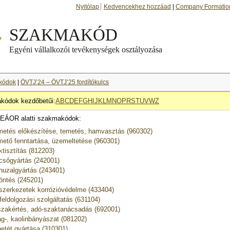
Nyitólap
Kedvencekhez hozzáad
|
Company Formatio
kódok
|
ÖVTJ’24 – ÖVTJ’25 fordítókulcs
kódok kezdőbetűi:
A
B
C
D
E
F
G
H
I
J
K
L
M
N
O
P
R
S
T
U
V
W
Z
EÁOR alatti szakmakódok:
metés előkészítése, temetés, hamvasztás (960302)
mető fenntartása, üzemeltetése (960301)
ktisztítás (812203)
csőgyártás (242001)
huzalgyártás (243401)
öntés (245201)
szerkezetek korrózióvédelme (433404)
feldolgozási szolgáltatás (631104)
zakértés, adó-szaktanácsadás (692001)
g-, kaolinbányászat (081202)
etét gyártása (310301)