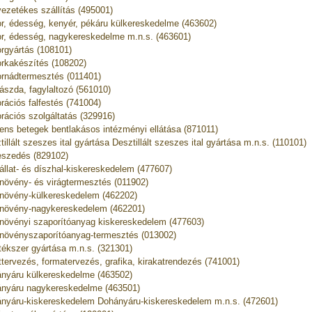
ezetékes szállítás (495001)
r, édesség, kenyér, pékáru külkereskedelme (463602)
r, édesség, nagykereskedelme m.n.s. (463601)
rgyártás (108101)
rkakészítés (108202)
rnádtermesztés (011401)
ászda, fagylaltozó (561010)
rációs falfestés (741004)
rációs szolgáltatás (329916)
ns betegek bentlakásos intézményi ellátása (871011)
tillált szeszes ital gyártása Desztillált szeszes ital gyártása m.n.s. (110101)
eszedés (829102)
állat- és díszhal-kiskereskedelem (477607)
növény- és virágtermesztés (011902)
növény-külkereskedelem (462202)
növény-nagykereskedelem (462201)
növényi szaporítóanyag kiskereskedelem (477603)
növényszaporítóanyag-termesztés (013002)
tékszer gyártása m.n.s. (321301)
ttervezés, formatervezés, grafika, kirakatrendezés (741001)
nyáru külkereskedelme (463502)
nyáru nagykereskedelme (463501)
nyáru-kiskereskedelem Dohányáru-kiskereskedelem m.n.s. (472601)