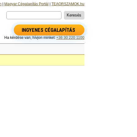
n
|
Magyar Cégalapítás Portál
|
TEAORSZAMOK.hu
INGYENES CÉGALAPÍTÁS
Ha kérdése van, hívjon minket:
+36 30 220 1100