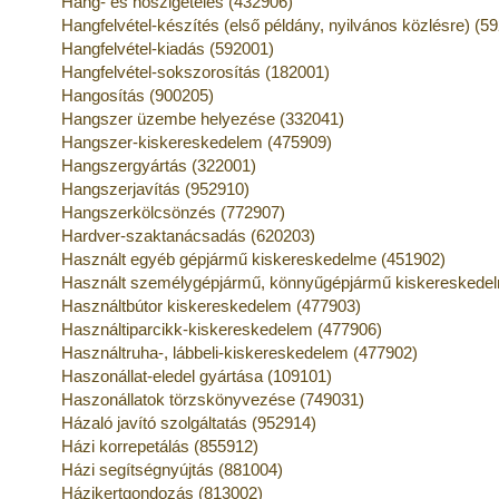
Hang- és hőszigetelés (432906)
Hangfelvétel-készítés (első példány, nyilvános közlésre) (5
Hangfelvétel-kiadás (592001)
Hangfelvétel-sokszorosítás (182001)
Hangosítás (900205)
Hangszer üzembe helyezése (332041)
Hangszer-kiskereskedelem (475909)
Hangszergyártás (322001)
Hangszerjavítás (952910)
Hangszerkölcsönzés (772907)
Hardver-szaktanácsadás (620203)
Használt egyéb gépjármű kiskereskedelme (451902)
Használt személygépjármű, könnyűgépjármű kiskereskede
Használtbútor kiskereskedelem (477903)
Használtiparcikk-kiskereskedelem (477906)
Használtruha-, lábbeli-kiskereskedelem (477902)
Haszonállat-eledel gyártása (109101)
Haszonállatok törzskönyvezése (749031)
Házaló javító szolgáltatás (952914)
Házi korrepetálás (855912)
Házi segítségnyújtás (881004)
Házikertgondozás (813002)