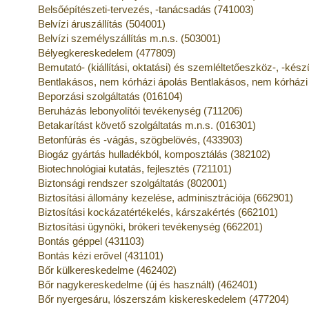
Belsőépítészeti-tervezés, -tanácsadás (741003)
Belvízi áruszállítás (504001)
Belvízi személyszállítás m.n.s. (503001)
Bélyegkereskedelem (477809)
Bemutató- (kiállítási, oktatási) és szemléltetőeszköz-, -kés
Bentlakásos, nem kórházi ápolás Bentlakásos, nem kórházi
Beporzási szolgáltatás (016104)
Beruházás lebonyolítói tevékenység (711206)
Betakarítást követő szolgáltatás m.n.s. (016301)
Betonfúrás és -vágás, szögbelövés, (433903)
Biogáz gyártás hulladékból, komposztálás (382102)
Biotechnológiai kutatás, fejlesztés (721101)
Biztonsági rendszer szolgáltatás (802001)
Biztosítási állomány kezelése, adminisztrációja (662901)
Biztosítási kockázatértékelés, kárszakértés (662101)
Biztosítási ügynöki, brókeri tevékenység (662201)
Bontás géppel (431103)
Bontás kézi erővel (431101)
Bőr külkereskedelme (462402)
Bőr nagykereskedelme (új és használt) (462401)
Bőr nyergesáru, lószerszám kiskereskedelem (477204)