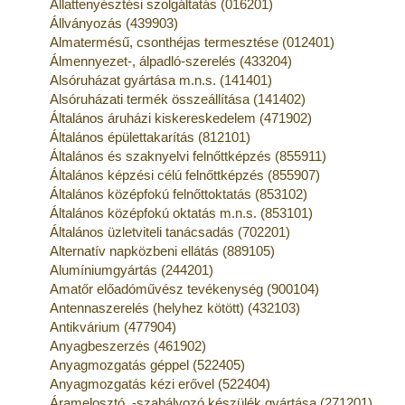
Állattenyésztési szolgáltatás (016201)
Állványozás (439903)
Almatermésű, csonthéjas termesztése (012401)
Álmennyezet-, álpadló-szerelés (433204)
Alsóruházat gyártása m.n.s. (141401)
Alsóruházati termék összeállítása (141402)
Általános áruházi kiskereskedelem (471902)
Általános épülettakarítás (812101)
Általános és szaknyelvi felnőttképzés (855911)
Általános képzési célú felnőttképzés (855907)
Általános középfokú felnőttoktatás (853102)
Általános középfokú oktatás m.n.s. (853101)
Általános üzletviteli tanácsadás (702201)
Alternatív napközbeni ellátás (889105)
Alumíniumgyártás (244201)
Amatőr előadóművész tevékenység (900104)
Antennaszerelés (helyhez kötött) (432103)
Antikvárium (477904)
Anyagbeszerzés (461902)
Anyagmozgatás géppel (522405)
Anyagmozgatás kézi erővel (522404)
Áramelosztó, -szabályozó készülék gyártása (271201)