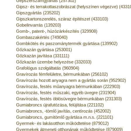
Gépszerszámgyártás (257302)
Gipsz- és terrakottaszobrászat (helyszínen végezve) (4331
Gipszgyártás (235202)
Gipszkartonszerelés, száraz építészet (433103)
Gobelinvarrás (139203)
Gomb-, patent-, húzózárkészítés (329908)
Gombaszakértés (749040)
Gombkötés és paszománytermék gyártása (139902)
Gőzkazán gyártása (253001)
Gőzkazán javítása (331111)
Gőzkazán üzembe helyezése (332033)
Grafológus szolgáltatás (960904)
Gravírozás fémfelületre, bérmunkában (256102)
Gravírozás hozott anyagra nem a gyártás során (952902)
Gravírozás, festés műanyagra bérmunkában (222903)
Gravírozás, festés műszaki, egyéb üvegre (231904)
Gravírozás, festés öblösüvegre bérmunkában (231303)
Gumiabroncs újrafutózása, felújítása (221102)
Gumiabroncs, -tömlő javítás, centírozás (452002)
Gumiabroncs, gumitömlő gyártása m.n.s. (221101)
Gyermek- és lakásotthon működtetése (879012)
Gyermekek átmeneti otthonának működtetése (879009)