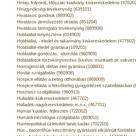
Hírlap, folyóirat, időszaki kiadvány kiskereskedelme (47620
Hírügynökségi tevékenység (639101)
Hivatásos gondnok (889902)
Hivatásos járművezető oktatás (853204)
Hivatásos támogatói tevékenység (889908)
Hobbiállat tenyésztése (014903)
Hobbiállat, - eledel és takarmány kiskereskedelem (477602)
Hobbiállat-eledel gyártása (109201)
Hobbiállat-gondozás, -idomítás (960909)
Hobbiállatok törzskönyvezése (kivéve: munkaeb pl. vakveze
Homogenizált, diétás étel gyártása (108601)
Hordár szolgáltatás (960908)
Hospice ellátás a beteg otthonában (869009)
Hospice ellátás a fekvőbeteg gyógyintézeti szakellátásban 
Hosztesz szolgáltatás (960913)
Hulladék-külkereskedelem (467702)
Hulladék-nagykereskedelem m.n.s. (467701)
Humán kutatás, fejlesztés (722002)
Humánkineziológiai szolgáltatás (869011)
Humánpolitikai üzletviteli tanácsadás (702203)
Hús-, baromfihús-készítmény gyártástól elkülönült füstölés