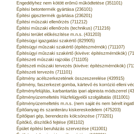
Engedélyhez nem kötött erőmű működtetése (351101)
Építési betontermék gyártása (236101)
Építési gipsztermék gyártása (236201)
Építési műszaki ellenőrzés (711212)
Építési műszaki ellenőrzés (technikus) (711216)
Építési terület előkészítése m.n.s. (431203)
Építésügyi igazgatási szakértő (829905)
Építésügyi műszaki szakértő (építészmérnök) (711107)
Építésügyi műszaki szakértő (kivéve: építészmérnökök) (7
Építészeti műszaki rajzolás (711105)
Építészeti műszaki tervezés (kivéve: építészmérnökök) (71
Építészeti tervezés (711101)
Építmény acélszerkezetének összeszerelése (439915)
Építmény, faszerkezet gomba, kártevő és korrózió elleni v
Építményfelújítás, karbantartás ipari alpinista módszerrel (4
Építményüzemeltetés Házfelügyelői szolgáltatás (811001)
Építményüzemeltetés m.n.s. (nem saját és nem bérelt ingat
Építőanyag és szaniteráru kiskereskedelem (475203)
Építőipari gép, berendezés kölcsönzése (773201)
Építőkő, díszítőkő fejtése (081102)
Épület építési beruházás szervezése (411001)