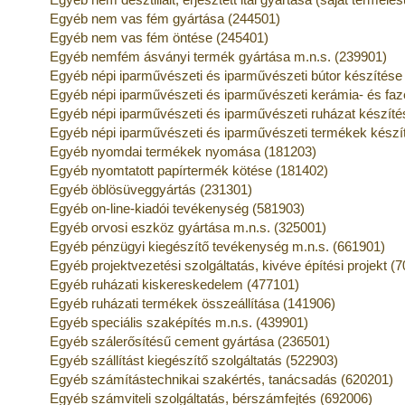
Egyéb nem vas fém gyártása (244501)
Egyéb nem vas fém öntése (245401)
Egyéb nemfém ásványi termék gyártása m.n.s. (239901)
Egyéb népi iparművészeti és iparművészeti bútor készítése
Egyéb népi iparművészeti és iparművészeti kerámia- és fa
Egyéb népi iparművészeti és iparművészeti ruházat készíté
Egyéb népi iparművészeti és iparművészeti termékek készí
Egyéb nyomdai termékek nyomása (181203)
Egyéb nyomtatott papírtermék kötése (181402)
Egyéb öblösüveggyártás (231301)
Egyéb on-line-kiadói tevékenység (581903)
Egyéb orvosi eszköz gyártása m.n.s. (325001)
Egyéb pénzügyi kiegészítő tevékenység m.n.s. (661901)
Egyéb projektvezetési szolgáltatás, kivéve építési projekt (
Egyéb ruházati kiskereskedelem (477101)
Egyéb ruházati termékek összeállítása (141906)
Egyéb speciális szaképítés m.n.s. (439901)
Egyéb szálerősítésű cement gyártása (236501)
Egyéb szállítást kiegészítő szolgáltatás (522903)
Egyéb számítástechnikai szakértés, tanácsadás (620201)
Egyéb számviteli szolgáltatás, bérszámfejtés (692006)