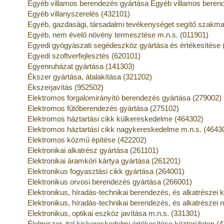
Egyéb villamos berendezés gyártása Egyéb villamos berend
Egyéb villanyszerelés (432101)
Egyéb, gazdasági, társadalmi tevékenységet segítő szakmai
Egyéb, nem évelő növény termesztése m.n.s. (011901)
Egyedi gyógyászati segédeszköz gyártása és értékesítése 
Egyedi szoftverfejlesztés (620101)
Egyenruházat gyártása (141303)
Ékszer gyártása, átalakítása (321202)
Ékszerjavítás (952502)
Elektromos forgalomirányító berendezés gyártása (279002)
Elektromos fűtőberendezés gyártása (275102)
Elektromos háztartási cikk külkereskedelme (464302)
Elektromos háztartási cikk nagykereskedelme m.n.s. (4643
Elektromos közmű építése (422202)
Elektronikai alkatrész gyártása (261101)
Elektronikai áramköri kártya gyártása (261201)
Elektronikus fogyasztási cikk gyártása (264001)
Elektronikus orvosi berendezés gyártása (266001)
Elektronikus, híradás-technikai berendezés, és alkatrészei
Elektronikus, híradás-technikai berendezés, és alkatrésze
Elektronikus, optikai eszköz javítása m.n.s. (331301)
Élelmiszer, ital kiskereskedelmi értékesítése közterületen (