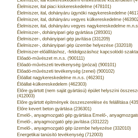
Élelmiszer, ital piaci kiskereskedelme (478101)
Élelmiszer, ital, dohányáru ügynöki nagykereskedelme (461
Élelmiszer, ital, dohányáru vegyes külkereskedelme (46390
Élelmiszer, ital, dohányáru vegyes nagykereskedelme m.n.s
Élelmiszer-, dohányipari gép gyártása (289301)
Élelmiszer-, dohányipari gép javítása (331209)
Élelmiszer-, dohányipari gép üzembe helyezése (332018)
Élelmiszer-előállításhoz, -feldolgozáshoz kapcsolódó szak
Előadó-művészet m.n.s. (900111)
Előadó-művészeti tevékenység (prózai) (900101)
Előadó-művészeti tevékenység (zenei) (900102)
Élőállat nagykereskedelme m.n.s. (462301)
Élőállat-külkereskedelem (462303)
Előre gyártott (nem saját gyártású) épület helyszíni összesze
(412003)
Előre gyártott építmények összeszerelése és felállítása (43
Előre kevert beton gyártása (236301)
Emelő-, anyagmozgató gép gyártása Emelő-, anyagmozgató
Emelő-, anyagmozgató gép javítása (331222)
Emelő-, anyagmozgató gép üzembe helyezése (332010)
Energetikai tanúsító tevékenység (712003)