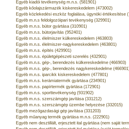
Egyéb kiadói tevékenység m.n.s. (581901)
Egyéb kőolajszármazék kiskereskedelem (473002)
Egyéb közlekedési eszköz foglalása, ügynöki értékesítése 
Egyéb m.n.s feldolgozóipari tevékenység (329901)
Egyéb m.n.s. bútor gyártása (310901)
Egyéb m.n.s. bútorjavítás (952401)
Egyéb m.n.s. élelmiszer külkereskedelem (463803)
Egyéb m.n.s. élelmiszer-nagykereskedelem (463801)
Egyéb m.n.s. építés (429901)
Egyéb m.n.s. épületgépészeti szerelés (432901)
Egyéb m.n.s. gép-, berendezés külkereskedelme (466903)
Egyéb m.n.s. gép-, berendezés nagykereskedelme (466901
Egyéb m.n.s. iparcikk kiskereskedelem (477801)
Egyéb m.n.s. kerámiatermék gyártása (234901)
Egyéb m.n.s. papírtermék gyártása (172901)
Egyéb m.n.s. sporttevékenység (931902)
Egyéb m.n.s. szerszámgép javítása (331212)
Egyéb m.n.s. szerszámgép üzembe helyezése (332015)
Egyéb mezőgazdasági gép javítása (331203)
Egyéb műanyag termék gyártása m.n.s. (222901)
Egyéb nem desztillált, erjesztett ital gyártása (nem saját t
Egyéb nem desztillált, erjesztett ital gyártása (saját termel