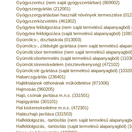
Gyógyszerész (nem saját gyógyszertárban) (869002)
Gyógyszergyártás (212001)
Gyógyszergyártásban használt növények termesztése (012
Gyógyszerközvetítés (461802)
Gyógytea feldolgozása (nem saját termelésű alapanyagból)
Gyógytea feldolgozása (saját termelésű alapanyagból) (108
Gyümölcs-, díszfaiskola (013003)
Gyümölcs-, zöldséglé gyártása (nem saját termelésű alapan
Gyümölcsbor termelése (nem saját termelésű alapanyagból)
Gyümölcsbortermelés (saját termelésű alapanyagból) (1103
Gyümölcskereskedelem (résztevékenység) (472102)
Gyümölcslé gyártása (saját termelésű alapanyagból) (10320
Habarcsgyártás (236401)
Hajléktalanok otthonának működtetése (871006)
Hajmosás (960205)
Hajó, csónak javítása m.n.s. (331501)
Hajógyártás (301101)
Hal kiskereskedelme m.n.s. (472301)
Halászhajó javítása (331503)
Halfeldolgozás, -tartósítás (nem saját termelésű alapanyagb
Halfeldolgozás, -tartósítás (saját termelésű alapanyagból) (