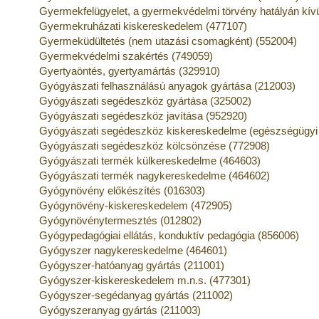
Gyermekfelügyelet, a gyermekvédelmi törvény hatályán kívül
Gyermekruházati kiskereskedelem (477107)
Gyermeküdültetés (nem utazási csomagként) (552004)
Gyermekvédelmi szakértés (749059)
Gyertyaöntés, gyertyamártás (329910)
Gyógyászati felhasználású anyagok gyártása (212003)
Gyógyászati segédeszköz gyártása (325002)
Gyógyászati segédeszköz javítása (952920)
Gyógyászati segédeszköz kiskereskedelme (egészségügyi s
Gyógyászati segédeszköz kölcsönzése (772908)
Gyógyászati termék külkereskedelme (464603)
Gyógyászati termék nagykereskedelme (464602)
Gyógynövény előkészítés (016303)
Gyógynövény-kiskereskedelem (472905)
Gyógynövénytermesztés (012802)
Gyógypedagógiai ellátás, konduktív pedagógia (856006)
Gyógyszer nagykereskedelme (464601)
Gyógyszer-hatóanyag gyártás (211001)
Gyógyszer-kiskereskedelem m.n.s. (477301)
Gyógyszer-segédanyag gyártás (211002)
Gyógyszeranyag gyártás (211003)