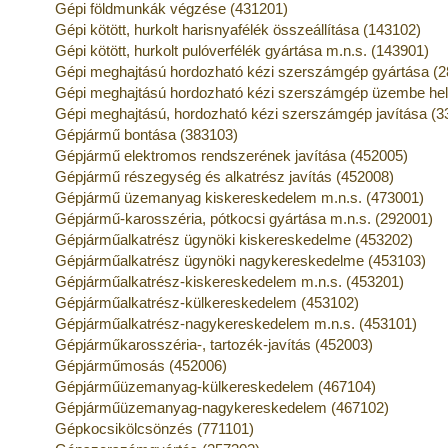
Gépi földmunkák végzése (431201)
Gépi kötött, hurkolt harisnyafélék összeállítása (143102)
Gépi kötött, hurkolt pulóverfélék gyártása m.n.s. (143901)
Gépi meghajtású hordozható kézi szerszámgép gyártása (
Gépi meghajtású hordozható kézi szerszámgép üzembe he
Gépi meghajtású, hordozható kézi szerszámgép javítása (3
Gépjármű bontása (383103)
Gépjármű elektromos rendszerének javítása (452005)
Gépjármű részegység és alkatrész javítás (452008)
Gépjármű üzemanyag kiskereskedelem m.n.s. (473001)
Gépjármű-karosszéria, pótkocsi gyártása m.n.s. (292001)
Gépjárműalkatrész ügynöki kiskereskedelme (453202)
Gépjárműalkatrész ügynöki nagykereskedelme (453103)
Gépjárműalkatrész-kiskereskedelem m.n.s. (453201)
Gépjárműalkatrész-külkereskedelem (453102)
Gépjárműalkatrész-nagykereskedelem m.n.s. (453101)
Gépjárműkarosszéria-, tartozék-javítás (452003)
Gépjárműmosás (452006)
Gépjárműüzemanyag-külkereskedelem (467104)
Gépjárműüzemanyag-nagykereskedelem (467102)
Gépkocsikölcsönzés (771101)