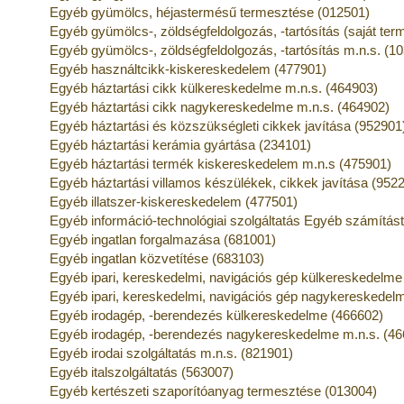
Egyéb gyümölcs, héjastermésű termesztése (012501)
Egyéb gyümölcs-, zöldségfeldolgozás, -tartósítás (saját te
Egyéb gyümölcs-, zöldségfeldolgozás, -tartósítás m.n.s. (1
Egyéb használtcikk-kiskereskedelem (477901)
Egyéb háztartási cikk külkereskedelme m.n.s. (464903)
Egyéb háztartási cikk nagykereskedelme m.n.s. (464902)
Egyéb háztartási és közszükségleti cikkek javítása (952901
Egyéb háztartási kerámia gyártása (234101)
Egyéb háztartási termék kiskereskedelem m.n.s (475901)
Egyéb háztartási villamos készülékek, cikkek javítása (952
Egyéb illatszer-kiskereskedelem (477501)
Egyéb információ-technológiai szolgáltatás Egyéb számítás
Egyéb ingatlan forgalmazása (681001)
Egyéb ingatlan közvetítése (683103)
Egyéb ipari, kereskedelmi, navigációs gép külkereskedelme
Egyéb ipari, kereskedelmi, navigációs gép nagykereskedel
Egyéb irodagép, -berendezés külkereskedelme (466602)
Egyéb irodagép, -berendezés nagykereskedelme m.n.s. (46
Egyéb irodai szolgáltatás m.n.s. (821901)
Egyéb italszolgáltatás (563007)
Egyéb kertészeti szaporítóanyag termesztése (013004)