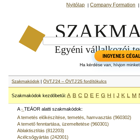
Nyitólap
Company Formation
|
INGYENES CÉGA
Ha kérdése van, hívjon minke
Szakmakódok
|
ÖVTJ’24 – ÖVTJ’25 fordítókulcs
A
B
C
D
E
F
G
H
I
J
K
L
M
Szakmakódok kezdőbetűi:
A
-
TEÁOR alatti szakmakódok:
A temetés előkészítése, temetés, hamvasztás (960302)
A temető fenntartása, üzemeltetése (960301)
Ablaktisztítás (812203)
Acélcsőgyártás (242001)