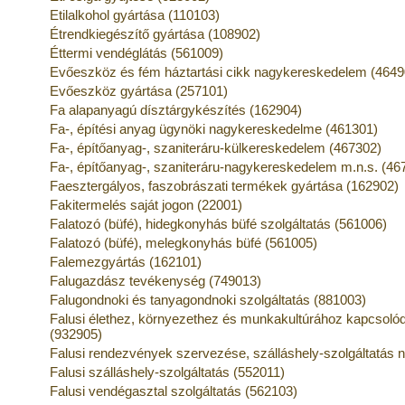
Etilalkohol gyártása (110103)
Étrendkiegészítő gyártása (108902)
Éttermi vendéglátás (561009)
Evőeszköz és fém háztartási cikk nagykereskedelem (4649
Evőeszköz gyártása (257101)
Fa alapanyagú dísztárgykészítés (162904)
Fa-, építési anyag ügynöki nagykereskedelme (461301)
Fa-, építőanyag-, szaniteráru-külkereskedelem (467302)
Fa-, építőanyag-, szaniteráru-nagykereskedelem m.n.s. (46
Faesztergályos, faszobrászati termékek gyártása (162902)
Fakitermelés saját jogon (22001)
Falatozó (büfé), hidegkonyhás büfé szolgáltatás (561006)
Falatozó (büfé), melegkonyhás büfé (561005)
Falemezgyártás (162101)
Falugazdász tevékenység (749013)
Falugondnoki és tanyagondnoki szolgáltatás (881003)
Falusi élethez, környezethez és munkakultúrához kapcso
(932905)
Falusi rendezvények szervezése, szálláshely-szolgáltatás n
Falusi szálláshely-szolgáltatás (552011)
Falusi vendégasztal szolgáltatás (562103)