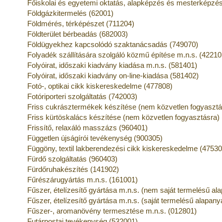
Főiskolai és egyetemi oktatás, alapképzés és mesterképzé
Földgázkitermelés (62001)
Földmérés, térképészet (711204)
Földterület bérbeadás (682003)
Földügyekhez kapcsolódó szaktanácsadás (749070)
Folyadék szállítására szolgáló közmű építése m.n.s. (42210
Folyóirat, időszaki kiadvány kiadása m.n.s. (581401)
Folyóirat, időszaki kiadvány on-line-kiadása (581402)
Fotó-, optikai cikk kiskereskedelme (477808)
Fotóriporteri szolgáltatás (742003)
Friss cukrásztermékek készítése (nem közvetlen fogyasztá
Friss kürtöskalács készítése (nem közvetlen fogyasztásra)
Frissítő, relaxáló masszázs (960401)
Független újságírói tevékenység (900305)
Függöny, textil lakberendezési cikk kiskereskedelme (47530
Fürdő szolgáltatás (960403)
Fürdőruhakészítés (141902)
Fűrészárugyártás m.n.s. (161001)
Fűszer, ételízesítő gyártása m.n.s. (nem saját termelésű al
Fűszer, ételízesítő gyártása m.n.s. (saját termelésű alapan
Fűszer-, aromanövény termesztése m.n.s. (012801)
Futárpostai tevékenység (532001)