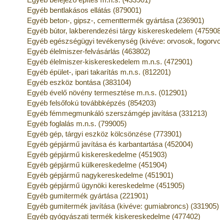
Egyéb bentlakásos ellátás (879001)
Egyéb beton-, gipsz-, cementtermék gyártása (236901)
Egyéb bútor, lakberendezési tárgy kiskereskedelem (47590
Egyéb egészségügyi tevékenység (kivéve: orvosok, fogorv
Egyéb élelmiszer-felvásárlás (463802)
Egyéb élelmiszer-kiskereskedelem m.n.s. (472901)
Egyéb épület-, ipari takarítás m.n.s. (812201)
Egyéb eszköz bontása (383104)
Egyéb évelő növény termesztése m.n.s. (012901)
Egyéb felsőfokú továbbképzés (854203)
Egyéb fémmegmunkáló szerszámgép javítása (331213)
Egyéb foglalás m.n.s. (799005)
Egyéb gép, tárgyi eszköz kölcsönzése (773901)
Egyéb gépjármű javítása és karbantartása (452004)
Egyéb gépjármű kiskereskedelme (451903)
Egyéb gépjármű külkereskedelme (451904)
Egyéb gépjármű nagykereskedelme (451901)
Egyéb gépjármű ügynöki kereskedelme (451905)
Egyéb gumitermék gyártása (221901)
Egyéb gumitermék javítása (kivéve: gumiabroncs) (331905)
Egyéb gyógyászati termék kiskereskedelme (477402)