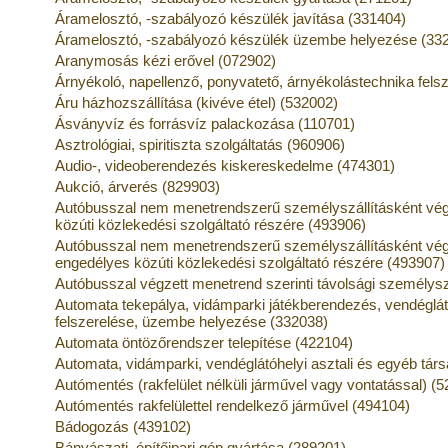
Áramelosztó, -szabályozó készülék javítása (331404)
Áramelosztó, -szabályozó készülék üzembe helyezése (33
Aranymosás kézi erővel (072902)
Árnyékoló, napellenző, ponyvatető, árnyékolástechnika felsz
Áru házhozszállítása (kivéve étel) (532002)
Ásványvíz és forrásvíz palackozása (110701)
Asztrológiai, spiritiszta szolgáltatás (960906)
Audio-, videoberendezés kiskereskedelme (474301)
Aukció, árverés (829903)
Autóbusszal nem menetrendszerű személyszállításként végz
közúti közlekedési szolgáltató részére (493906)
Autóbusszal nem menetrendszerű személyszállításként vég
engedélyes közúti közlekedési szolgáltató részére (493907)
Autóbusszal végzett menetrend szerinti távolsági személysz
Automata tekepálya, vidámparki játékberendezés, vendéglátó
felszerelése, üzembe helyezése (332038)
Automata öntözőrendszer telepítése (422104)
Automata, vidámparki, vendéglátóhelyi asztali és egyéb társ
Autómentés (rakfelület nélküli járművel vagy vontatással) (
Autómentés rakfelülettel rendelkező járművel (494104)
Bádogozás (439102)
Bányászati, építőipari gép gyártása (289201)