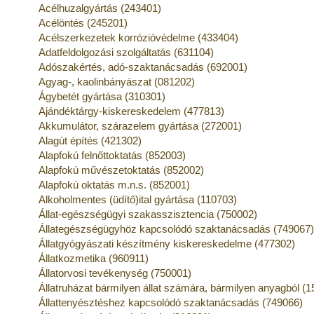
Acélhuzalgyártás (243401)
Acélöntés (245201)
Acélszerkezetek korrózióvédelme (433404)
Adatfeldolgozási szolgáltatás (631104)
Adószakértés, adó-szaktanácsadás (692001)
Agyag-, kaolinbányászat (081202)
Ágybetét gyártása (310301)
Ajándéktárgy-kiskereskedelem (477813)
Akkumulátor, szárazelem gyártása (272001)
Alagút építés (421302)
Alapfokú felnőttoktatás (852003)
Alapfokú művészetoktatás (852002)
Alapfokú oktatás m.n.s. (852001)
Alkoholmentes (üdítő)ital gyártása (110703)
Állat-egészségügyi szakasszisztencia (750002)
Állategészségügyhöz kapcsolódó szaktanácsadás (749067
Állatgyógyászati készítmény kiskereskedelme (477302)
Állatkozmetika (960911)
Állatorvosi tevékenység (750001)
Állatruházat bármilyen állat számára, bármilyen anyagból (
Állattenyésztéshez kapcsolódó szaktanácsadás (749066)