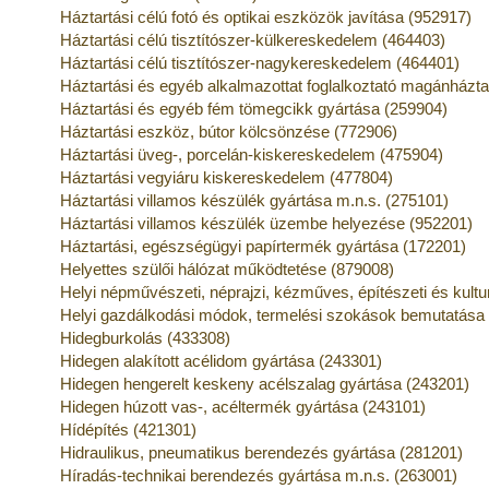
Háztartási célú fotó és optikai eszközök javítása (952917)
Háztartási célú tisztítószer-külkereskedelem (464403)
Háztartási célú tisztítószer-nagykereskedelem (464401)
Háztartási és egyéb alkalmazottat foglalkoztató magánház
Háztartási és egyéb fém tömegcikk gyártása (259904)
Háztartási eszköz, bútor kölcsönzése (772906)
Háztartási üveg-, porcelán-kiskereskedelem (475904)
Háztartási vegyiáru kiskereskedelem (477804)
Háztartási villamos készülék gyártása m.n.s. (275101)
Háztartási villamos készülék üzembe helyezése (952201)
Háztartási, egészségügyi papírtermék gyártása (172201)
Helyettes szülői hálózat működtetése (879008)
Helyi népművészeti, néprajzi, kézműves, építészeti és kult
Helyi gazdálkodási módok, termelési szokások bemutatása
Hidegburkolás (433308)
Hidegen alakított acélidom gyártása (243301)
Hidegen hengerelt keskeny acélszalag gyártása (243201)
Hidegen húzott vas-, acéltermék gyártása (243101)
Hídépítés (421301)
Hidraulikus, pneumatikus berendezés gyártása (281201)
Híradás-technikai berendezés gyártása m.n.s. (263001)