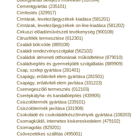
Cementgyártás (235101)
Címfestés (329917)
Címtárak, levelezőjegyzékek kiadása (581201)
Címtárak, levelezőjegyzékek on-line-kiadása (581202)
Cirkuszi előadóművészeti tevékenység (900108)
Citrusfélék termesztése (012301)
Családi bölcsőde (889108)
Családi rendezvényszolgálat (562102)
Családok átmeneti otthonának működtetése (879010)
Családsegítés és gyermekjóléti szolgáltatás (889909)
Csap, szelep gyártása (281401)
Csapágy, erőátviteli elem gyártása (281501)
Csapágy, erőátviteli elem javítása (331223)
Csemegeszőlő termesztés (012103)
Cserépkályha- és kandallóépítés (439905)
Csiszolótermék gyártása (239101)
Csiszolótermék javítása (331908)
Csokoládé és csokoládékészítmények gyártása (108203)
Csomagküldő, internetes kiskereskedelem (479102)
Csomagolás (829201)
Csővezetékes szállítás (495001)