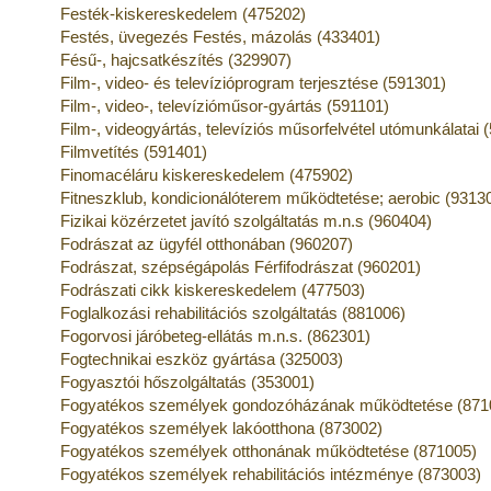
Festék-kiskereskedelem (475202)
Festés, üvegezés Festés, mázolás (433401)
Fésű-, hajcsatkészítés (329907)
Film-, video- és televízióprogram terjesztése (591301)
Film-, video-, televízióműsor-gyártás (591101)
Film-, videogyártás, televíziós műsorfelvétel utómunkálatai 
Filmvetítés (591401)
Finomacéláru kiskereskedelem (475902)
Fitneszklub, kondicionálóterem működtetése; aerobic (9313
Fizikai közérzetet javító szolgáltatás m.n.s (960404)
Fodrászat az ügyfél otthonában (960207)
Fodrászat, szépségápolás Férfifodrászat (960201)
Fodrászati cikk kiskereskedelem (477503)
Foglalkozási rehabilitációs szolgáltatás (881006)
Fogorvosi járóbeteg-ellátás m.n.s. (862301)
Fogtechnikai eszköz gyártása (325003)
Fogyasztói hőszolgáltatás (353001)
Fogyatékos személyek gondozóházának működtetése (871
Fogyatékos személyek lakóotthona (873002)
Fogyatékos személyek otthonának működtetése (871005)
Fogyatékos személyek rehabilitációs intézménye (873003)