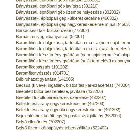
Bányászati, építőipari gép javítása (331210)
Bányászati, építőipari gép üzembe helyezése (332032)
Bányászati-, építőipari gép külkereskedelme (466302)
Bányászati-, építőipari gép nagykereskedelme m.n.s. (4663
Barkácseszköz kölcsönzése (772902)
Barnaszén-, lignitbányászat (52001)
Baromfihús feldolgozása, tartósítása m.n.s. (nem saját ter
Baromfihús feldolgozása, tartósítása m.n.s. (saját termelés
Baromfihús-készítmény gyártása (nem saját termelésű alap
Baromfihús-készítmény gyártása (saját termelésű alapanya
Baromfikopasztás (101202)
Baromfitenyésztés (014701)
Bébiruházat gyártása (141905)
Becsüs (kivéve: ingatlan-, biztosításikár-szakértés) (749004
Beépített bútor beszerelése, javítása (433206)
Beépített tűzoltóberendezés szerelése (432207)
Befektetési arany nagykereskedelme (467203)
Befektetési arany ügynöki nagykereskedelme (461202)
Bejelentéshez kötött egyéb postai szolgáltatás (532004)
Belső ellenőrzés (702207)
Belső üzemi kötöttpályás teherszállítás (522403)