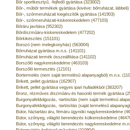
Bőr sportkesztyű, -fejfedő gyártása (323002)
Bőr-, műbőr termékek gyártása (kivéve: bőrruházat, lábbeli)
Bőr-, szőrmeruházati kiegészítők gyártása (141903)
Bőr-, szőrmeruházati-kiskereskedelem (477103)
Bőráru javítása (952302)
Bőrdíszműáru-kiskereskedelem (477202)
Bőrkikészítés (151101)
Borozó (nem melegkonyhás) (563004)
Bőrruházat gyártása m.n.s. (141101)
Bőrruházati termék összeállítása (141102)
Borszőlő nagykereskedelme (463103)
Borszőlő termesztés (12101)
Bortermelés (nem saját termelésű alapanyagból) m.n.s. (11
Brikett, pellet gyártása (162907)
Brikett, pellet gyártása vegyes ipari hulladékból (383207)
Bronz, rézműves díszműáru és hasonló termék gyártása (2
Burgonyafeldolgozás, -tartósítás (nem saját termelésű alap
Burgonyafeldolgozás, -tartósítás (saját termelésű alapanyag
Bútor, háztartási áru, fémáru ügynöki nagykereskedelme (4
Bútor, szőnyeg, világító berendezés külkereskedelme (4647
Bútor, szőnyeg, világító berendezés nagykereskedelme m.n
Bútorgyártás befejező műveletei (310904)