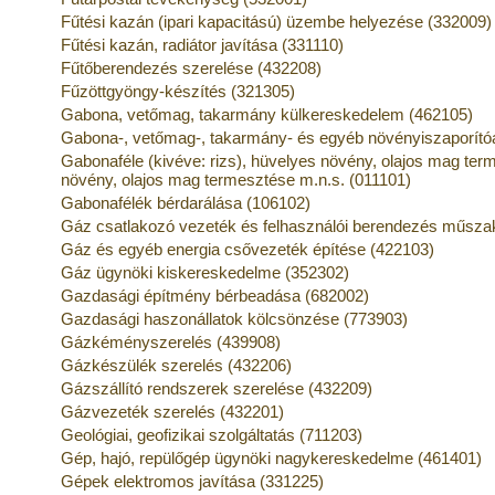
Fűtési kazán (ipari kapacitású) üzembe helyezése (332009)
Fűtési kazán, radiátor javítása (331110)
Fűtőberendezés szerelése (432208)
Fűzöttgyöngy-készítés (321305)
Gabona, vetőmag, takarmány külkereskedelem (462105)
Gabona-, vetőmag-, takarmány- és egyéb növényiszaporít
Gabonaféle (kivéve: rizs), hüvelyes növény, olajos mag ter
növény, olajos mag termesztése m.n.s. (011101)
Gabonafélék bérdarálása (106102)
Gáz csatlakozó vezeték és felhasználói berendezés műszaki
Gáz és egyéb energia csővezeték építése (422103)
Gáz ügynöki kiskereskedelme (352302)
Gazdasági építmény bérbeadása (682002)
Gazdasági haszonállatok kölcsönzése (773903)
Gázkéményszerelés (439908)
Gázkészülék szerelés (432206)
Gázszállító rendszerek szerelése (432209)
Gázvezeték szerelés (432201)
Geológiai, geofizikai szolgáltatás (711203)
Gép, hajó, repülőgép ügynöki nagykereskedelme (461401)
Gépek elektromos javítása (331225)