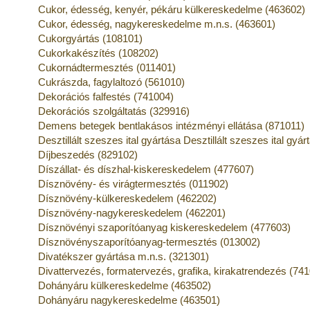
Cukor, édesség, kenyér, pékáru külkereskedelme (463602)
Cukor, édesség, nagykereskedelme m.n.s. (463601)
Cukorgyártás (108101)
Cukorkakészítés (108202)
Cukornádtermesztés (011401)
Cukrászda, fagylaltozó (561010)
Dekorációs falfestés (741004)
Dekorációs szolgáltatás (329916)
Demens betegek bentlakásos intézményi ellátása (871011)
Desztillált szeszes ital gyártása Desztillált szeszes ital gyá
Díjbeszedés (829102)
Díszállat- és díszhal-kiskereskedelem (477607)
Dísznövény- és virágtermesztés (011902)
Dísznövény-külkereskedelem (462202)
Dísznövény-nagykereskedelem (462201)
Dísznövényi szaporítóanyag kiskereskedelem (477603)
Dísznövényszaporítóanyag-termesztés (013002)
Divatékszer gyártása m.n.s. (321301)
Divattervezés, formatervezés, grafika, kirakatrendezés (74
Dohányáru külkereskedelme (463502)
Dohányáru nagykereskedelme (463501)