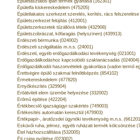
Épületasztalos-ipari termék gyártása (162301)
Épületfa kiskereskedelem (475205)
Épületlakatos szerkezet szerelés, kerítés, rács felszerelés
Épületszerkezet felújítás (412001)
Épületszerkezetek tűzállóvá tétele (432908)
Épületszobrászat, kőfaragás (helyszínen) (439913)
Erdészeti bérmunka (024002)
Erdészeti szolgáltatás m.n.s. (24001)
Erdészeti, egyéb erdőgazdálkodási tevékenység (021001)
Erdőgazdálkodáshoz kapcsolódó szaktanácsadás (024004)
Erdőgazdálkodói haszonvételek gyakorlása (vadon termő eg
Érettségire épülő szakmai felnőttképzés (854102)
Érmekereskedelem (477820)
Ernyőkészítés (329904)
Erőátviteli elem üzembe helyezése (332002)
Erőmű építése (422204)
Értékbecslő igazságügyi szakértés (749003)
Értékesítés automatán keresztül (479903)
Értékpapír-, árutőzsdei ügynöki tevékenység m.n.s. (661201
Esküvői ruha, jelmez, egyéb ruházati termék kölcsönzése (
Étel házhozszállítása (532005)
Éti csiga gyűjtése (023002)