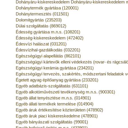
Dohányáru-kiskereskedelem Dohányáru-kiskereskedelem m
Dohánytermék gyártása (120001)
Dohánytermesztés (011501)
Dolomitgyártás (235203)
Dúlai szolgáltatás (869012)
Édesség gyártása m.n.s. (108201)
Édesség-kiskereskedelem (472402)
Édesvízi halászat (031201)
Édesvízihal-gazdálkodás (032201)
Egészségügyi alapellátás (862101)
Egészségügyi kártevők elleni védekezés (rovar- és rágcsáló
Egészségügyi kerámia gyártása (234201)
Egészségügyi tervezés, szakértés, módszertani feladatok 
Égetett agyag építőanyag gyártása (233201)
Egyéb adatbázis-szolgáltatás (631101)
Egyéb alkotóművészeti tevékenység m.n.s. (900301)
Egyéb állat tenyésztése m.n.s. (014901)
Egyéb állati termékek termelése (014904)
Egyéb áruk értékesítése közterületen (478902)
Egyéb áruk piaci kiskereskedelme (478901)
Egyéb bányászati szolgáltatás (99001)
Egyéb befejező építés m.n.s. (433901)