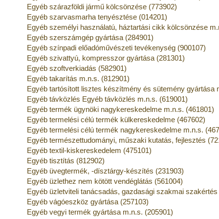
Egyéb szárazföldi jármű kölcsönzése (773902)
Egyéb szarvasmarha tenyésztése (014201)
Egyéb személyi használatú, háztartási cikk kölcsönzése m.
Egyéb szerszámgép gyártása (284901)
Egyéb színpadi előadóművészeti tevékenység (900107)
Egyéb szivattyú, kompresszor gyártása (281301)
Egyéb szoftverkiadás (582901)
Egyéb takarítás m.n.s. (812901)
Egyéb tartósított lisztes készítmény és sütemény gyártása 
Egyéb távközlés Egyéb távközlés m.n.s. (619001)
Egyéb termék ügynöki nagykereskedelme m.n.s. (461801)
Egyéb termelési célú termék külkereskedelme (467602)
Egyéb termelési célú termék nagykereskedelme m.n.s. (46
Egyéb természettudományi, műszaki kutatás, fejlesztés (7
Egyéb textil-kiskereskedelem (475101)
Egyéb tisztítás (812902)
Egyéb üvegtermék, -dísztárgy-készítés (231903)
Egyéb üzlethez nem kötött vendéglátás (561004)
Egyéb üzletviteli tanácsadás, gazdasági szakmai szakértés
Egyéb vágóeszköz gyártása (257103)
Egyéb vegyi termék gyártása m.n.s. (205901)