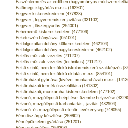
Faszéntermelés az erdőben (hagyományos módszerrel előál
Fatömegcikkgyártás m.n.s. (162901)
Fegyver kiskereskedelem (477828)
Fegyver-, fegyverrendszer javítása (331103)
Fegyver-, lőszergyártás (254001)
Fehérnemű-kiskereskedelem (477106)
Feketeszén-bányászat (051001)
Feldolgozatlan dohány külkereskedelem (462104)
Feldolgozatlan dohány nagykereskedelme (462102)
Felelős műszaki vezetés (711207)
Felelős műszaki vezetés (technikus) (711217)
Felső szintű, nem felsőfokú iskolarendszerű szakképzés (8
Felső szintű, nem felsőfokú oktatás m.n.s. (854101)
Felsőruházat gyártása (kivéve: munkaruházat) m.n.s. (1413
Felsőruházati termék összeállítása (141302)
Felsőruházati, munkaruha-kiskereskedelem (477102)
Felvonó, mozgólépcső beépítése, üzembe helyezése (4329
Felvonó, mozgólépcső karbantartás, -javítás (432904)
Felvonó- és mozgólépcső ellenőri tevékenység (749055)
Fém dísztárgy készítése (259902)
Fém épületelem gyártása (251201)
Fém esztergálása (256203)