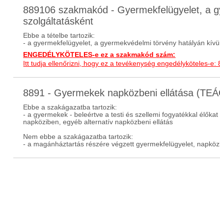
889106 szakmakód - Gyermekfelügyelet, a gy
szolgáltatásként
Ebbe a tételbe tartozik:
- a gyermekfelügyelet, a gyermekvédelmi törvény hatályán kívüli
ENGEDÉLYKÖTELES-e ez a szakmakód szám:
Itt tudja ellenőrizni, hogy ez a tevékenység engedélyköteles-e:
8891 - Gyermekek napközbeni ellátása (TE
Ebbe a szakágazatba tartozik:
- a gyermekek - beleértve a testi és szellemi fogyatékkal élőkat
napköziben, egyéb alternatív napközbeni ellátás
Nem ebbe a szakágazatba tartozik:
- a magánháztartás részére végzett gyermekfelügyelet, napközbe