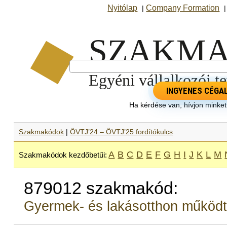
Nyitólap
Company Formation
|
INGYENES CÉGA
Ha kérdése van, hívjon minke
Szakmakódok
|
ÖVTJ’24 – ÖVTJ’25 fordítókulcs
A
B
C
D
E
F
G
H
I
J
K
L
M
Szakmakódok kezdőbetűi:
879012 szakmakód:
Gyermek- és lakásotthon működ