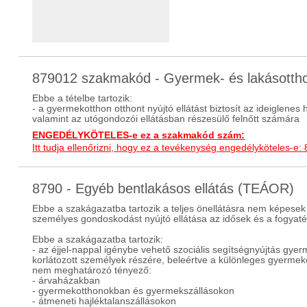
879012 szakmakód - Gyermek- és lakásotth
Ebbe a tételbe tartozik:
- a gyermekotthon otthont nyújtó ellátást biztosít az ideiglenes 
valamint az utógondozói ellátásban részesülő felnőtt számára
ENGEDÉLYKÖTELES-e ez a szakmakód szám:
Itt tudja ellenőrizni, hogy ez a tevékenység engedélyköteles-e:
8790 - Egyéb bentlakásos ellátás (TEÁOR)
Ebbe a szakágazatba tartozik a teljes önellátásra nem képesek
személyes gondoskodást nyújtó ellátása az idősek és a fogyaték
Ebbe a szakágazatba tartozik:
- az éjjel-nappal igénybe vehető szociális segítségnyújtás gy
korlátozott személyek részére, beleértve a különleges gyermekot
nem meghatározó tényező:
- árvaházakban
- gyermekotthonokban és gyermekszállásokon
- átmeneti hajléktalanszállásokon