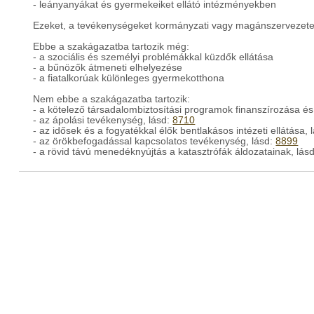
- leányanyákat és gyermekeiket ellátó intézményekben
Ezeket, a tevékenységeket kormányzati vagy magánszervezete
Ebbe a szakágazatba tartozik még:
- a szociális és személyi problémákkal küzdők ellátása
- a bűnözők átmeneti elhelyezése
- a fiatalkorúak különleges gyermekotthona
Nem ebbe a szakágazatba tartozik:
- a kötelező társadalombiztosítási programok finanszírozása és
- az ápolási tevékenység, lásd:
8710
- az idősek és a fogyatékkal élők bentlakásos intézeti ellátása, 
- az örökbefogadással kapcsolatos tevékenység, lásd:
8899
- a rövid távú menedéknyújtás a katasztrófák áldozatainak, lás