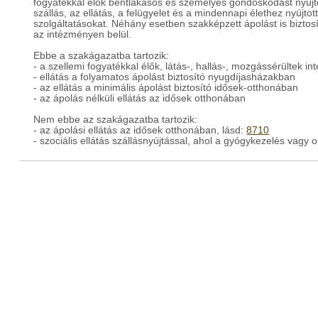
fogyatékkal élők bentlakásos és személyes gondoskodást nyújtó 
szállás, az ellátás, a felügyelet és a mindennapi élethez nyújtot
szolgáltatásokat. Néhány esetben szakképzett ápolást is biztos
az intézményen belül.
Ebbe a szakágazatba tartozik:
- a szellemi fogyatékkal élők, látás-, hallás-, mozgássérültek in
- ellátás a folyamatos ápolást biztosító nyugdíjasházakban
- az ellátás a minimális ápolást biztosító idősek-otthonában
- az ápolás nélküli ellátás az idősek otthonában
Nem ebbe az szakágazatba tartozik:
- az ápolási ellátás az idősek otthonában, lásd:
8710
- szociális ellátás szállásnyújtással, ahol a gyógykezelés vag