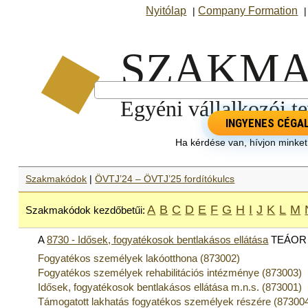
Nyitólap
Company Formation
|
INGYENES CÉGA
Ha kérdése van, hívjon minke
Szakmakódok
|
ÖVTJ’24 – ÖVTJ’25 fordítókulcs
A
B
C
D
E
F
G
H
I
J
K
L
M
Szakmakódok kezdőbetűi:
A
8730 - Idősek, fogyatékosok bentlakásos ellátása
TEÁOR a
Fogyatékos személyek lakóotthona (873002)
Fogyatékos személyek rehabilitációs intézménye (873003)
Idősek, fogyatékosok bentlakásos ellátása m.n.s. (873001)
Támogatott lakhatás fogyatékos személyek részére (87300