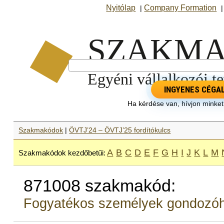
Nyitólap
Company Formation
|
INGYENES CÉGA
Ha kérdése van, hívjon minke
Szakmakódok
|
ÖVTJ’24 – ÖVTJ’25 fordítókulcs
A
B
C
D
E
F
G
H
I
J
K
L
M
Szakmakódok kezdőbetűi:
871008 szakmakód:
Fogyatékos személyek gondozó