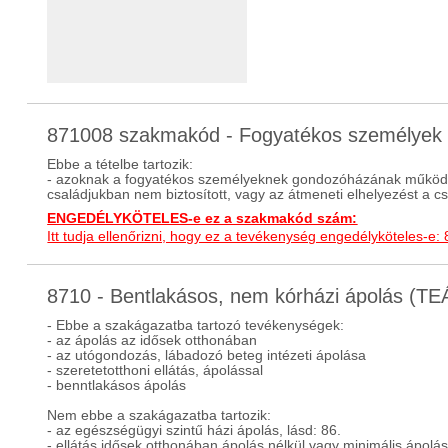
871008 szakmakód - Fogyatékos személyek
Ebbe a tételbe tartozik:
- azoknak a fogyatékos személyeknek gondozóházának működteté
családjukban nem biztosított, vagy az átmeneti elhelyezést a cs
ENGEDÉLYKÖTELES-e ez a szakmakód szám:
Itt tudja ellenőrizni, hogy ez a tevékenység engedélyköteles-e:
8710 - Bentlakásos, nem kórházi ápolás (T
- Ebbe a szakágazatba tartozó tevékenységek:
- az ápolás az idősek otthonában
- az utógondozás, lábadozó beteg intézeti ápolása
- szeretetotthoni ellátás, ápolással
- benntlakásos ápolás
Nem ebbe a szakágazatba tartozik:
- az egészségügyi szintű házi ápolás, lásd: 86.
- ellátás idősek otthonában ápolás nélkül vagy minimális ápolási