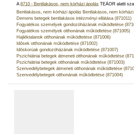
A
8710 - Bentlakásos, nem kórházi ápolás
TEÁOR alatti sz
Bentlakásos, nem kórházi ápolás Bentlakásos, nem kórházi
Demens betegek bentlakásos intézményi ellátása (871011)
Fogyatékos személyek gondozóházának működtetése (871
Fogyatékos személyek otthonának működtetése (871005)
Hajléktalanok otthonának működtetése (871006)
Idősek otthonának működtetése (871002)
Időskorúak gondozóházának működtetése (871007)
Pszichiátriai betegek átmeneti otthonának működtetése (87
Pszichiátriai betegek otthonának működtetése (871003)
Szenvedélybetegek átmeneti otthonának működtetése (871
Szenvedélybetegek otthonának működtetése (871004)