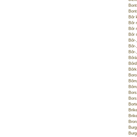
Bont
Bont
Bőr 
Bőr 
Bőr 
Bőr 
Bőr-
Bőr-
Bőr-
Bőrá
Bőrd
Bőrk
Boro
Bőrr
Bőrr
Bors
Bors
Bort
Brik
Brik
Bron
Burg
Burg