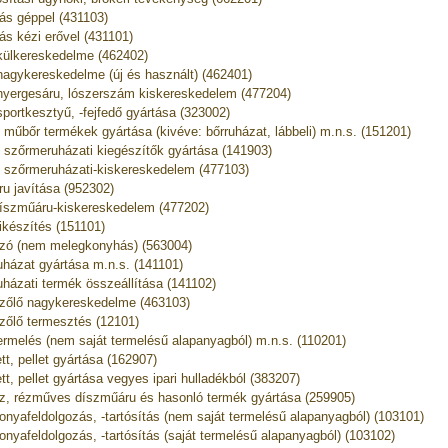
ás géppel (431103)
ás kézi erővel (431101)
külkereskedelme (462402)
nagykereskedelme (új és használt) (462401)
nyergesáru, lószerszám kiskereskedelem (477204)
sportkesztyű, -fejfedő gyártása (323002)
, műbőr termékek gyártása (kivéve: bőrruházat, lábbeli) m.n.s. (151201)
, szőrmeruházati kiegészítők gyártása (141903)
, szőrmeruházati-kiskereskedelem (477103)
ru javítása (952302)
íszműáru-kiskereskedelem (477202)
ikészítés (151101)
zó (nem melegkonyhás) (563004)
uházat gyártása m.n.s. (141101)
uházati termék összeállítása (141102)
zőlő nagykereskedelme (463103)
zőlő termesztés (12101)
ermelés (nem saját termelésű alapanyagból) m.n.s. (110201)
ett, pellet gyártása (162907)
ett, pellet gyártása vegyes ipari hulladékból (383207)
z, rézműves díszműáru és hasonló termék gyártása (259905)
onyafeldolgozás, -tartósítás (nem saját termelésű alapanyagból) (103101)
onyafeldolgozás, -tartósítás (saját termelésű alapanyagból) (103102)