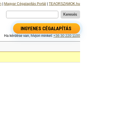
n
|
Magyar Cégalapítás Portál
|
TEAORSZAMOK.hu
INGYENES CÉGALAPÍTÁS
Ha kérdése van, hívjon minket:
+36 30 220 1100