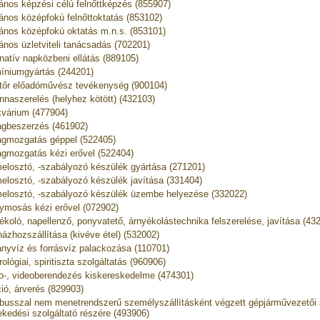
lános képzési célú felnőttképzés (855907)
lános középfokú felnőttoktatás (853102)
lános középfokú oktatás m.n.s. (853101)
lános üzletviteli tanácsadás (702201)
rnatív napközbeni ellátás (889105)
íniumgyártás (244201)
őr előadóművész tevékenység (900104)
nnaszerelés (helyhez kötött) (432103)
kvárium (477904)
gbeszerzés (461902)
gmozgatás géppel (522405)
gmozgatás kézi erővel (522404)
elosztó, -szabályozó készülék gyártása (271201)
elosztó, -szabályozó készülék javítása (331404)
elosztó, -szabályozó készülék üzembe helyezése (332022)
ymosás kézi erővel (072902)
ékoló, napellenző, ponyvatető, árnyékolástechnika felszerelése, javítása (43
házhozszállítása (kivéve étel) (532002)
nyvíz és forrásvíz palackozása (110701)
ológiai, spiritiszta szolgáltatás (960906)
o-, videoberendezés kiskereskedelme (474301)
ió, árverés (829903)
busszal nem menetrendszerű személyszállításként végzett gépjárművezetői s
ekedési szolgáltató részére (493906)