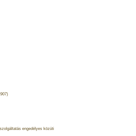
2907)
zolgáltatás engedélyes közúti