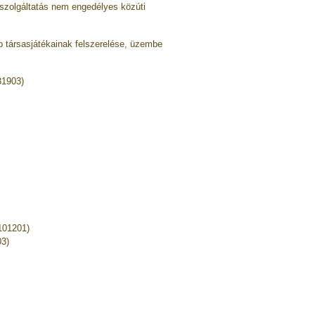
szolgáltatás nem engedélyes közúti
b társasjátékainak felszerelése, üzembe
31903)
(101201)
03)