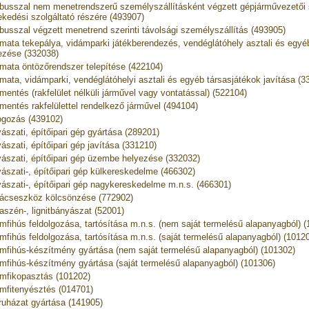
busszal nem menetrendszerű személyszállításként végzett gépjárművezetői 
ekedési szolgáltató részére (493907)
busszal végzett menetrend szerinti távolsági személyszállítás (493905)
mata tekepálya, vidámparki játékberendezés, vendéglátóhely asztali és egyé
ezése (332038)
mata öntözőrendszer telepítése (422104)
mata, vidámparki, vendéglátóhelyi asztali és egyéb társasjátékok javítása (3
mentés (rakfelület nélküli járművel vagy vontatással) (522104)
mentés rakfelülettel rendelkező járművel (494104)
gozás (439102)
ászati, építőipari gép gyártása (289201)
ászati, építőipari gép javítása (331210)
ászati, építőipari gép üzembe helyezése (332032)
ászati-, építőipari gép külkereskedelme (466302)
ászati-, építőipari gép nagykereskedelme m.n.s. (466301)
ácseszköz kölcsönzése (772902)
aszén-, lignitbányászat (52001)
mfihús feldolgozása, tartósítása m.n.s. (nem saját termelésű alapanyagból) 
mfihús feldolgozása, tartósítása m.n.s. (saját termelésű alapanyagból) (1012
mfihús-készítmény gyártása (nem saját termelésű alapanyagból) (101302)
mfihús-készítmény gyártása (saját termelésű alapanyagból) (101306)
mfikopasztás (101202)
mfitenyésztés (014701)
ruházat gyártása (141905)