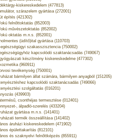
déktárgy-kiskereskedelem (477813)
mulátor, szárazelem gyártása (272001)
út építés (421302)
fokú felnőttoktatás (852003)
fokú művészetoktatás (852002)
fokú oktatás m.n.s. (852001)
holmentes (üdítő)ital gyártása (110703)
t-egészségügyi szakasszisztencia (750002)
tegészségügyhöz kapcsolódó szaktanácsadás (749067)
tgyógyászati készítmény kiskereskedelme (477302)
tkozmetika (960911)
torvosi tevékenység (750001)
truházat bármilyen állat számára, bármilyen anyagból (151205)
ttenyésztéshez kapcsolódó szaktanácsadás (749066)
ttenyésztési szolgáltatás (016201)
ányozás (439903)
termésű, csonthéjas termesztése (012401)
nnyezet-, álpadló-szerelés (433204)
ruházat gyártása m.n.s. (141401)
ruházati termék összeállítása (141402)
lános áruházi kiskereskedelem (471902)
lános épülettakarítás (812101)
lános és szaknyelvi felnőttképzés (855911)