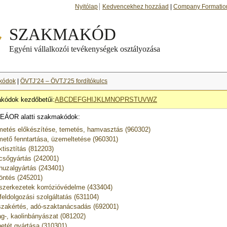
Nyitólap
Kedvencekhez hozzáad
|
Company Formatio
kódok
|
ÖVTJ’24 – ÖVTJ’25 fordítókulcs
kódok kezdőbetűi:
A
B
C
D
E
F
G
H
I
J
K
L
M
N
O
P
R
S
T
U
V
W
Z
EÁOR alatti szakmakódok:
metés előkészítése, temetés, hamvasztás (960302)
mető fenntartása, üzemeltetése (960301)
ktisztítás (812203)
csőgyártás (242001)
huzalgyártás (243401)
öntés (245201)
szerkezetek korrózióvédelme (433404)
feldolgozási szolgáltatás (631104)
zakértés, adó-szaktanácsadás (692001)
g-, kaolinbányászat (081202)
etét gyártása (310301)