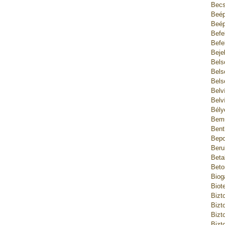
Becs
Beép
Beép
Befe
Befe
Beje
Bels
Bels
Bels
Belv
Belv
Bély
Bemu
Bent
Bepo
Beru
Beta
Beto
Biog
Biot
Bizt
Bizt
Bizt
Bizt