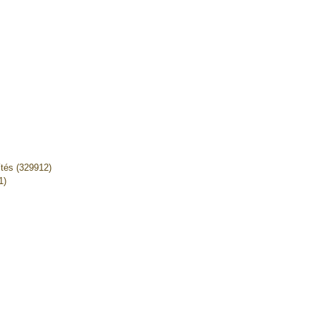
ítés (329912)
1)