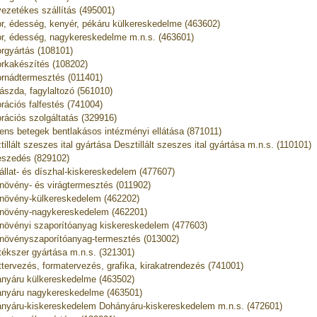
ezetékes szállítás (495001)
r, édesség, kenyér, pékáru külkereskedelme (463602)
r, édesség, nagykereskedelme m.n.s. (463601)
rgyártás (108101)
rkakészítés (108202)
rnádtermesztés (011401)
ászda, fagylaltozó (561010)
rációs falfestés (741004)
rációs szolgáltatás (329916)
ns betegek bentlakásos intézményi ellátása (871011)
tillált szeszes ital gyártása Desztillált szeszes ital gyártása m.n.s. (110101)
eszedés (829102)
állat- és díszhal-kiskereskedelem (477607)
növény- és virágtermesztés (011902)
növény-külkereskedelem (462202)
növény-nagykereskedelem (462201)
növényi szaporítóanyag kiskereskedelem (477603)
növényszaporítóanyag-termesztés (013002)
tékszer gyártása m.n.s. (321301)
ttervezés, formatervezés, grafika, kirakatrendezés (741001)
nyáru külkereskedelme (463502)
nyáru nagykereskedelme (463501)
nyáru-kiskereskedelem Dohányáru-kiskereskedelem m.n.s. (472601)