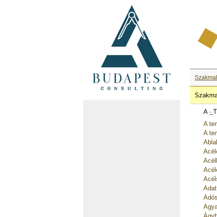
Szakma
Szakma
A
-
T
A te
A te
Abla
Acél
Acél
Acél
Acél
Adat
Adós
Agya
Ágyb