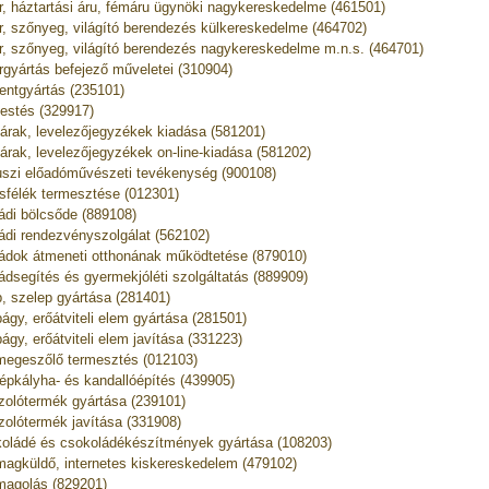
r, háztartási áru, fémáru ügynöki nagykereskedelme (461501)
r, szőnyeg, világító berendezés külkereskedelme (464702)
r, szőnyeg, világító berendezés nagykereskedelme m.n.s. (464701)
rgyártás befejező műveletei (310904)
ntgyártás (235101)
estés (329917)
árak, levelezőjegyzékek kiadása (581201)
árak, levelezőjegyzékek on-line-kiadása (581202)
uszi előadóművészeti tevékenység (900108)
usfélék termesztése (012301)
ádi bölcsőde (889108)
ádi rendezvényszolgálat (562102)
ádok átmeneti otthonának működtetése (879010)
ádsegítés és gyermekjóléti szolgáltatás (889909)
, szelep gyártása (281401)
ágy, erőátviteli elem gyártása (281501)
ágy, erőátviteli elem javítása (331223)
egeszőlő termesztés (012103)
épkályha- és kandallóépítés (439905)
zolótermék gyártása (239101)
zolótermék javítása (331908)
oládé és csokoládékészítmények gyártása (108203)
agküldő, internetes kiskereskedelem (479102)
agolás (829201)