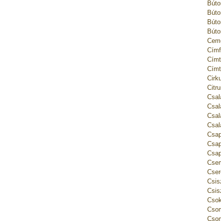
Búto
Búto
Búto
Búto
Ceme
Címf
Címt
Címt
Cirk
Citr
Csal
Csal
Csal
Csal
Csap
Csap
Csap
Csem
Cser
Csis
Csis
Csok
Csom
Csom