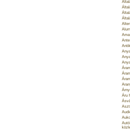
Álta
Álta
Álta
Álta
Alte
Alum
Amat
Ante
Anti
Anya
Anya
Anya
Áram
Áram
Áram
Aran
Árny
Áru 
Ásvá
Asztr
Audi
Aukc
Autó
közl