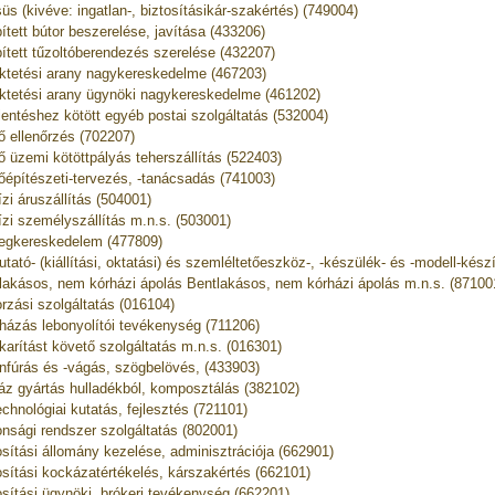
üs (kivéve: ingatlan-, biztosításikár-szakértés) (749004)
ített bútor beszerelése, javítása (433206)
ített tűzoltóberendezés szerelése (432207)
ktetési arany nagykereskedelme (467203)
ktetési arany ügynöki nagykereskedelme (461202)
lentéshez kötött egyéb postai szolgáltatás (532004)
ő ellenőrzés (702207)
ő üzemi kötöttpályás teherszállítás (522403)
őépítészeti-tervezés, -tanácsadás (741003)
ízi áruszállítás (504001)
ízi személyszállítás m.n.s. (503001)
egkereskedelem (477809)
tató- (kiállítási, oktatási) és szemléltetőeszköz-, -készülék- és -modell-kész
lakásos, nem kórházi ápolás Bentlakásos, nem kórházi ápolás m.n.s. (87100
rzási szolgáltatás (016104)
házás lebonyolítói tevékenység (711206)
karítást követő szolgáltatás m.n.s. (016301)
nfúrás és -vágás, szögbelövés, (433903)
áz gyártás hulladékból, komposztálás (382102)
echnológiai kutatás, fejlesztés (721101)
onsági rendszer szolgáltatás (802001)
osítási állomány kezelése, adminisztrációja (662901)
osítási kockázatértékelés, kárszakértés (662101)
osítási ügynöki, brókeri tevékenység (662201)