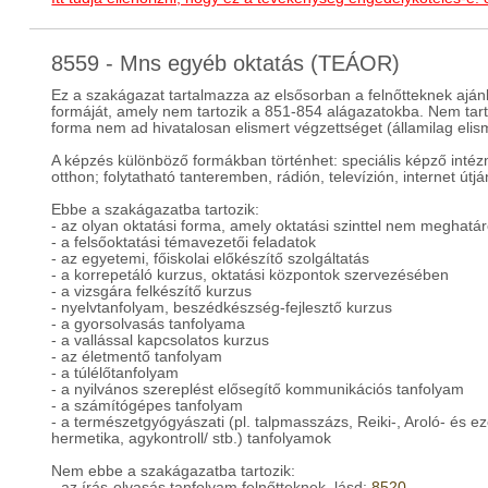
8559 - Mns egyéb oktatás (TEÁOR)
Ez a szakágazat tartalmazza az elsősorban a felnőtteknek ajánl
formáját, amely nem tartozik a 851-854 alágazatokba. Nem tar
forma nem ad hivatalosan elismert végzettséget (államilag elism
A képzés különböző formákban történhet: speciális képző int
otthon; folytatható tanteremben, rádión, televízión, internet út
Ebbe a szakágazatba tartozik:
- az olyan oktatási forma, amely oktatási szinttel nem meghatá
- a felsőoktatási témavezetői feladatok
- az egyetemi, főiskolai előkészítő szolgáltatás
- a korrepetáló kurzus, oktatási központok szervezésében
- a vizsgára felkészítő kurzus
- nyelvtanfolyam, beszédkészség-fejlesztő kurzus
- a gyorsolvasás tanfolyama
- a vallással kapcsolatos kurzus
- az életmentő tanfolyam
- a túlélőtanfolyam
- a nyilvános szereplést elősegítő kommunikációs tanfolyam
- a számítógépes tanfolyam
- a természetgyógyászati (pl. talpmasszázs, Reiki-, Aroló- és ezo
hermetika, agykontroll/ stb.) tanfolyamok
Nem ebbe a szakágazatba tartozik:
- az írás-olvasás tanfolyam felnőtteknek, lásd:
8520