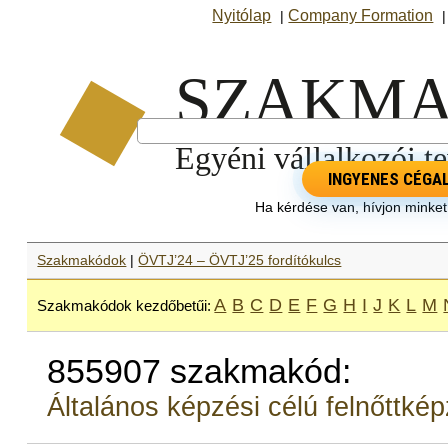
Nyitólap
Company Formation
|
INGYENES CÉGA
Ha kérdése van, hívjon minke
Szakmakódok
|
ÖVTJ’24 – ÖVTJ’25 fordítókulcs
A
B
C
D
E
F
G
H
I
J
K
L
M
Szakmakódok kezdőbetűi:
855907 szakmakód:
Általános képzési célú felnőttké