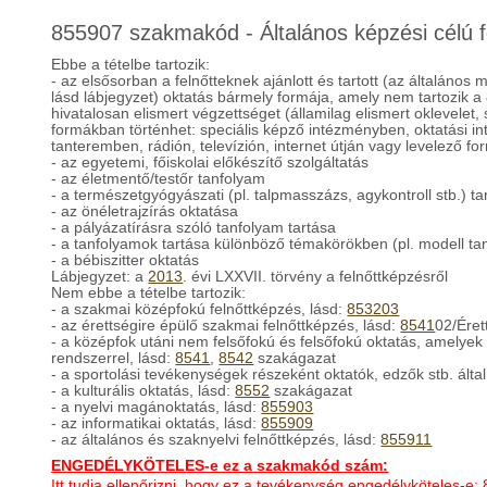
855907 szakmakód - Általános képzési célú f
Ebbe a tételbe tartozik:
- az elsősorban a felnőtteknek ajánlott és tartott (az általános
lásd lábjegyzet) oktatás bármely formája, amely nem tartozik 
hivatalosan elismert végzettséget (államilag elismert oklevelet
formákban történhet: speciális képző intézményben, oktatási i
tanteremben, rádión, televízión, internet útján vagy levelező f
- az egyetemi, főiskolai előkészítő szolgáltatás
- az életmentő/testőr tanfolyam
- a természetgyógyászati (pl. talpmasszázs, agykontroll stb.) t
- az önéletrajzírás oktatása
- a pályázatírásra szóló tanfolyam tartása
- a tanfolyamok tartása különböző témakörökben (pl. modell ta
- a bébiszitter oktatás
Lábjegyzet: a
2013
. évi LXXVII. törvény a felnőttképzésről
Nem ebbe a tételbe tartozik:
- a szakmai középfokú felnőttképzés, lásd:
853203
- az érettségire épülő szakmai felnőttképzés, lásd:
8541
02/Éret
- a középfok utáni nem felsőfokú és felsőfokú oktatás, amelye
rendszerrel, lásd:
8541
,
8542
szakágazat
- a sportolási tevékenységek részeként oktatók, edzők stb. által 
- a kulturális oktatás, lásd:
8552
szakágazat
- a nyelvi magánoktatás, lásd:
855903
- az informatikai oktatás, lásd:
855909
- az általános és szaknyelvi felnőttképzés, lásd:
855911
ENGEDÉLYKÖTELES-e ez a szakmakód szám:
Itt tudja ellenőrizni, hogy ez a tevékenység engedélyköteles-e: