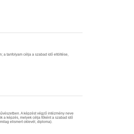
a tanfolyam célja a szabad idő eltöltése,
művészetben. A képzést végző intézmény neve
yik a képzés, melyek célja főként a szabad idő
milag elismert oklevél, diploma).