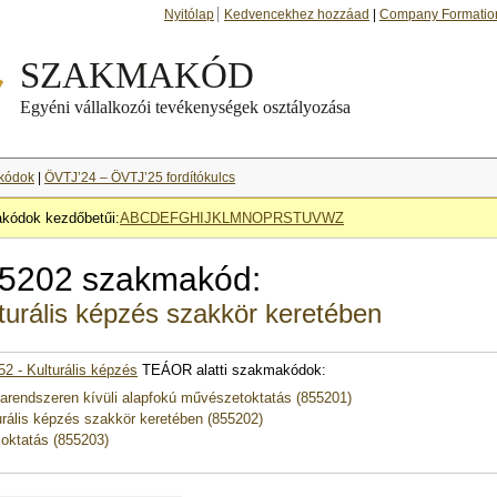
Nyitólap
Kedvencekhez hozzáad
|
Company Formatio
kódok
|
ÖVTJ’24 – ÖVTJ’25 fordítókulcs
kódok kezdőbetűi:
A
B
C
D
E
F
G
H
I
J
K
L
M
N
O
P
R
S
T
U
V
W
Z
5202 szakmakód:
turális képzés szakkör keretében
52 - Kulturális képzés
TEÁOR alatti szakmakódok:
larendszeren kívüli alapfokú művészetoktatás (855201)
urális képzés szakkör keretében (855202)
oktatás (855203)