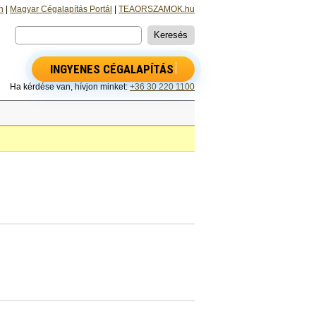
n
|
Magyar Cégalapítás Portál
|
TEAORSZAMOK.hu
INGYENES CÉGALAPÍTÁS
Ha kérdése van, hívjon minket:
+36 30 220 1100