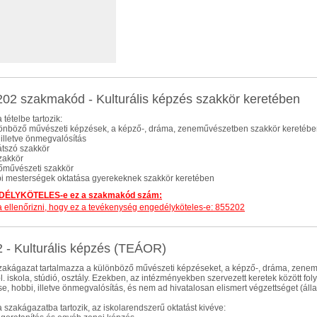
02 szakmakód - Kulturális képzés szakkör keretében
 tételbe tartozik:
lönböző művészeti képzések, a képző-, dráma, zeneművészetben szakkör keretében; 
 illetve önmegvalósítás
játszó szakkör
szakkör
őművészeti szakkör
pi mesterségek oktatása gyerekeknek szakkör keretében
ÉLYKÖTELES-e ez a szakmakód szám:
dja ellenőrizni, hogy ez a tevékenység engedélyköteles-e: 855202
 - Kulturális képzés (TEÁOR)
zakágazat tartalmazza a különböző művészeti képzéseket, a képző-, dráma, zene
pl. iskola, stúdió, osztály. Ezekben, az intézményekben szervezett keretek között fol
ése, hobbi, illetve önmegvalósítás, és nem ad hivatalosan elismert végzettséget (álla
 szakágazatba tartozik, az iskolarendszerű oktatást kivéve: