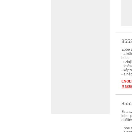
8552
Ebbe a
- a kü
hobbi,
- szín
- fotó
- képz
- a né
ENGED
Itt tu
8552
Ez a s
lehet 
eltölt
Ebbe a