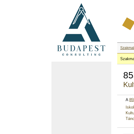
Szakma
Szakma
85
Kul
A
85
Isko
Kult
Tánc