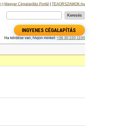
n
|
Magyar Cégalapítás Portál
|
TEAORSZAMOK.hu
INGYENES CÉGALAPÍTÁS
Ha kérdése van, hívjon minket:
+36 30 220 1100