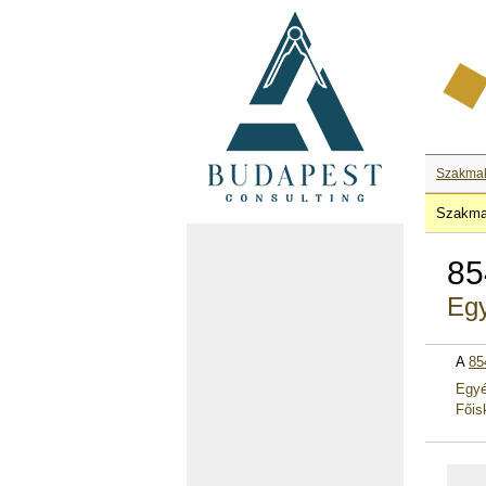
Szakma
Szakma
85
Egy
A
85
Egyé
Főis