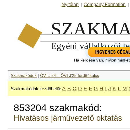
Nyitólap
Company Formation
|
INGYENES CÉGA
Ha kérdése van, hívjon minke
Szakmakódok
|
ÖVTJ’24 – ÖVTJ’25 fordítókulcs
A
B
C
D
E
F
G
H
I
J
K
L
M
Szakmakódok kezdőbetűi:
853204 szakmakód:
Hivatásos járművezető oktatás