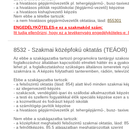
- a hivatásos gépjárművezetők pl. tehergépjármű-, busz-taxive
- a hivatásos pilóták repülőiskolai (légijármű-vezető) képzése
- a hivatásos kishajóvezető képzés
Nem ebbe a tételbe tartozik:
- a nem hivatásos gépjárművezetők oktatása, lásd:
855301
ENGEDÉLYKÖTELES-e ez a szakmakód szám:
Itt tudja ellenőrizni, hogy ez a tevékenység engedélyköteles-e:
8532 - Szakmai középfokú oktatás (TEÁOR)
Az ebbe a szakágazatba tartozó programokra tantárgyi szakosod
foglalkozáshoz általában kapcsolódó elméleti háttér és a gyakor
lehet pl. a foglalkoztatáshoz szükséges általános ismeretek nyú
szakmára is. A képzés folytatható tanteremben, rádión, televízi
Ebbe a szakágazatba tartozik:
- a felsőszintű oktatás (lásd: 854) alatt lévő minden szakmai k
- az idegenvezető-képzés
- szakácsok, vendéglátó-ipari és szállodai alkalmazottak képzé
- a testi és szellemi fogyatékkal élők speciális képzése ezen a 
- a kozmetikust és fodrászt képző iskolák
- a számítógép-javítók képzése
- a hivatásos gépjárművezetők pl. tehergépjármű-, busz- taxivez
Nem ebbe a szakágazatba tartozik:
- a középfokot meghaladó felsőszintű szakmai oktatás, lásd: 8
- a felnőttképzés, 85.5 alágazatban meghatározottak szerint