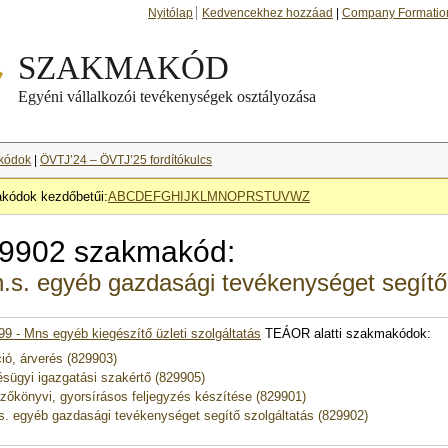
Nyitólap
Kedvencekhez hozzáad
|
Company Formatio
kódok
|
ÖVTJ’24 – ÖVTJ’25 fordítókulcs
kódok kezdőbetűi:
A
B
C
D
E
F
G
H
I
J
K
L
M
N
O
P
R
S
T
U
V
W
Z
9902 szakmakód:
.s. egyéb gazdasági tevékenységet segítő 
99 - Mns egyéb kiegészítő üzleti szolgáltatás
TEÁOR alatti szakmakódok:
ió, árverés (829903)
ésügyi igazgatási szakértő (829905)
zőkönyvi, gyorsírásos feljegyzés készítése (829901)
s. egyéb gazdasági tevékenységet segítő szolgáltatás (829902)