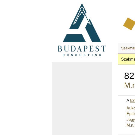
Szakma
Szakma
82
M.n
A
82
Aukc
Épít
Jegy
M.n.