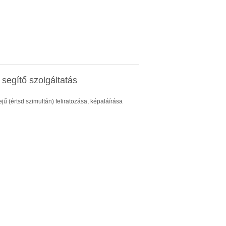
segítő szolgáltatás
ű (értsd szimultán) feliratozása, képaláírása