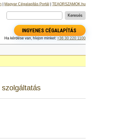
n
|
Magyar Cégalapítás Portál
|
TEAORSZAMOK.hu
INGYENES CÉGALAPÍTÁS
Ha kérdése van, hívjon minket:
+36 30 220 1100
szolgáltatás