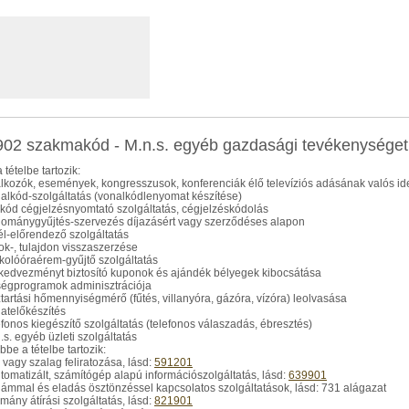
02 szakmakód - M.n.s. egyéb gazdasági tevékenységet 
 tételbe tartozik:
lálkozók, események, kongresszusok, konferenciák élő televíziós adásának valós idej
nalkód-szolgáltatás (vonalkódlenyomat készítése)
vkód cégjelzésnyomtató szolgáltatás, cégjelzéskódolás
dománygyűjtés-szervezés díjazásért vagy szerződéses alapon
vél-előrendező szolgáltatás
rtok-, tulajdon visszaszerzése
rkolóóraérem-gyűjtő szolgáltatás
rkedvezményt biztosító kuponok és ajándék bélyegek kibocsátása
ségprogramok adminisztrációja
ztartási hőmennyiségmérő (fűtés, villanyóra, gázóra, vízóra) leolvasása
datelőkészítés
lefonos kiegészítő szolgáltatás (telefonos válaszadás, ébresztés)
n.s. egyéb üzleti szolgáltatás
be a tételbe tartozik:
m vagy szalag feliratozása, lásd:
591201
utomatizált, számítógép alapú információszolgáltatás, lásd:
639901
klámmal és eladás ösztönzéssel kapcsolatos szolgáltatások, lásd: 731 alágazat
kmány átírási szolgáltatás, lásd:
821901