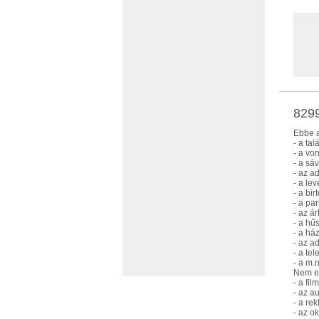
8299
Ebbe a
- a ta
- a vo
- a sá
- az a
- a le
- a bi
- a pa
- az á
- a hű
- a há
- az a
- a te
- a m.
Nem eb
- a fil
- az a
- a re
- az o