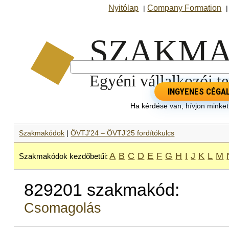
Nyitólap
Company Formation
|
INGYENES CÉGA
Ha kérdése van, hívjon minke
Szakmakódok
|
ÖVTJ’24 – ÖVTJ’25 fordítókulcs
A
B
C
D
E
F
G
H
I
J
K
L
M
Szakmakódok kezdőbetűi:
829201 szakmakód:
Csomagolás