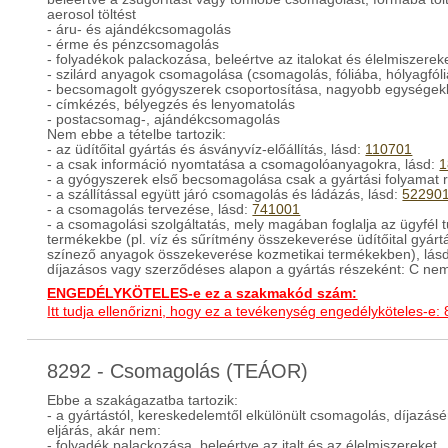
aerosol töltést
- áru- és ajándékcsomagolás
- érme és pénzcsomagolás
- folyadékok palackozása, beleértve az italokat és élelmiszerek
- szilárd anyagok csomagolása (csomagolás, fóliába, hólyagfóli
- becsomagolt gyógyszerek csoportosítása, nagyobb egysége
- címkézés, bélyegzés és lenyomatolás
- postacsomag-, ajándékcsomagolás
Nem ebbe a tételbe tartozik:
- az üdítőital gyártás és ásványvíz-előállítás, lásd:
110701
- a csak információ nyomtatása a csomagolóanyagokra, lásd:
1
- a gyógyszerek első becsomagolása csak a gyártási folyamat 
- a szállítással együtt járó csomagolás és ládázás, lásd:
52290
- a csomagolás tervezése, lásd:
741001
- a csomagolási szolgáltatás, mely magában foglalja az ügyfél
termékekbe (pl. víz és sűrítmény összekeverése üdítőital gyár
színező anyagok összekeverése kozmetikai termékekben), lásd: 
díjazásos vagy szerződéses alapon a gyártás részeként: C ne
ENGEDÉLYKÖTELES-e ez a szakmakód szám:
Itt tudja ellenőrizni, hogy ez a tevékenység engedélyköteles-e:
8292 - Csomagolás (TEÁOR)
Ebbe a szakágazatba tartozik:
- a gyártástól, kereskedelemtől elkülönült csomagolás, díjazás
eljárás, akár nem:
- folyadék palackozása, beleértve az italt és az élelmiszereket