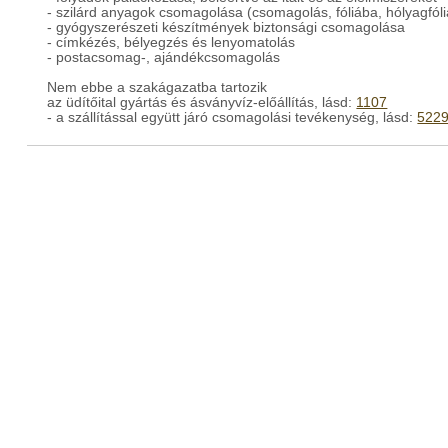
- szilárd anyagok csomagolása (csomagolás, fóliába, hólyagfóli
- gyógyszerészeti készítmények biztonsági csomagolása
- címkézés, bélyegzés és lenyomatolás
- postacsomag-, ajándékcsomagolás
Nem ebbe a szakágazatba tartozik
az üdítőital gyártás és ásványvíz-előállítás, lásd:
1107
- a szállítással együtt járó csomagolási tevékenység, lásd:
522