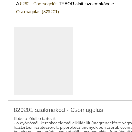
A
8292 - Csomagolás
TEÁOR alatti szakmakódok:
Csomagolás (829201)
829201 szakmakód - Csomagolás
Ebbe a tételbe tartozik:
- a gyártástól, kereskedelemtől elkülönült (megrendelésre végz
háztartási tisztítószerek, piperekészítmények és vasáruk csoma
beleértve a zsugorítást vagy tömlőbe csomagolást, formába tölt