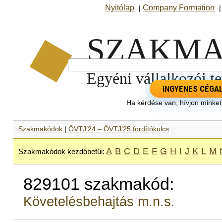
Nyitólap
Company Formation
|
INGYENES CÉGA
Ha kérdése van, hívjon minke
Szakmakódok
|
ÖVTJ’24 – ÖVTJ’25 fordítókulcs
A
B
C
D
E
F
G
H
I
J
K
L
M
Szakmakódok kezdőbetűi:
829101 szakmakód:
Követelésbehajtás m.n.s.