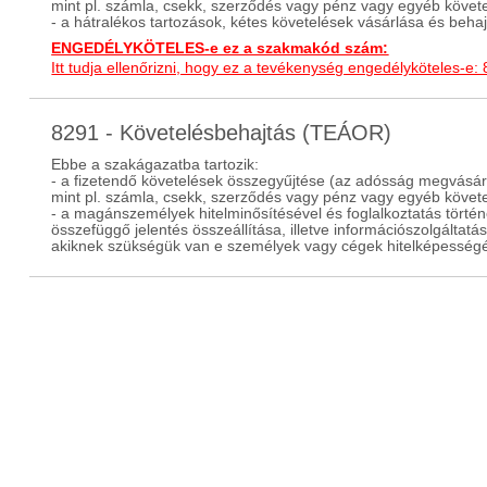
mint pl. számla, csekk, szerződés vagy pénz vagy egyéb követe
- a hátralékos tartozások, kétes követelések vásárlása és beha
ENGEDÉLYKÖTELES-e ez a szakmakód szám:
Itt tudja ellenőrizni, hogy ez a tevékenység engedélyköteles-e:
8291 - Követelésbehajtás (TEÁOR)
Ebbe a szakágazatba tartozik:
- a fizetendő követelések összegyűjtése (az adósság megvásár
mint pl. számla, csekk, szerződés vagy pénz vagy egyéb követe
- a magánszemélyek hitelminősítésével és foglalkoztatás történe
összefüggő jelentés összeállítása, illetve információszolgálta
akiknek szükségük van e személyek vagy cégek hitelképességé