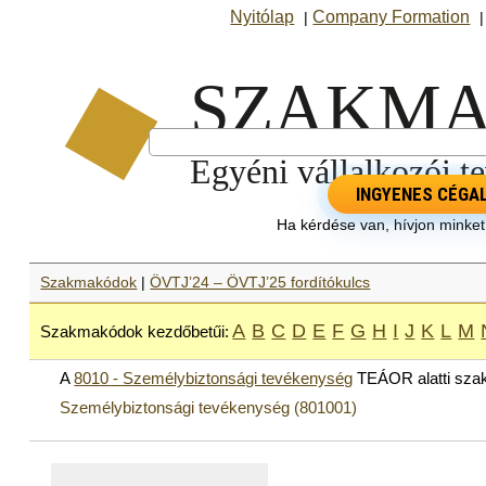
Nyitólap
Company Formation
|
INGYENES CÉGA
Ha kérdése van, hívjon minke
Szakmakódok
|
ÖVTJ’24 – ÖVTJ’25 fordítókulcs
A
B
C
D
E
F
G
H
I
J
K
L
M
Szakmakódok kezdőbetűi:
A
8010 - Személybiztonsági tevékenység
TEÁOR alatti sza
Személybiztonsági tevékenység (801001)