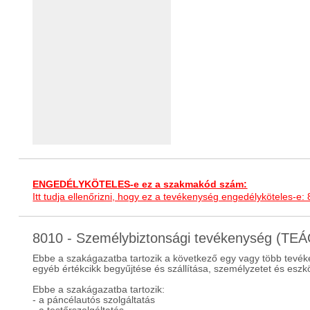
ENGEDÉLYKÖTELES-e ez a szakmakód szám:
Itt tudja ellenőrizni, hogy ez a tevékenység engedélyköteles-e:
8010 - Személybiztonsági tevékenység (TE
Ebbe a szakágazatba tartozik a következő egy vagy több tevék
egyéb értékcikk begyűjtése és szállítása, személyzetet és eszk
Ebbe a szakágazatba tartozik:
- a páncélautós szolgáltatás