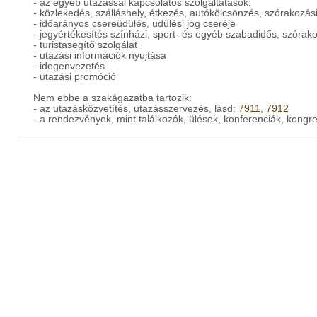
- az egyéb utazással kapcsolatos szolgáltatások:
- közlekedés, szálláshely, étkezés, autókölcsönzés, szórakozási
- időarányos csereüdülés, üdülési jog cseréje
- jegyértékesítés színházi, sport- és egyéb szabadidős, szóra
- turistasegítő szolgálat
- utazási információk nyújtása
- idegenvezetés
- utazási promóció
Nem ebbe a szakágazatba tartozik:
- az utazásközvetítés, utazásszervezés, lásd:
7911
,
7912
- a rendezvények, mint találkozók, ülések, konferenciák, kongr