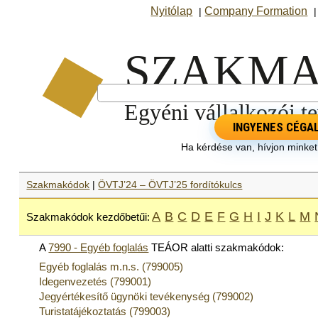
Nyitólap
Company Formation
|
INGYENES CÉGA
Ha kérdése van, hívjon minke
Szakmakódok
|
ÖVTJ’24 – ÖVTJ’25 fordítókulcs
A
B
C
D
E
F
G
H
I
J
K
L
M
Szakmakódok kezdőbetűi:
A
7990 - Egyéb foglalás
TEÁOR alatti szakmakódok:
Egyéb foglalás m.n.s. (799005)
Idegenvezetés (799001)
Jegyértékesítő ügynöki tevékenység (799002)
Turistatájékoztatás (799003)