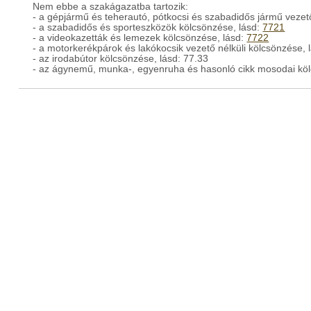
Nem ebbe a szakágazatba tartozik:
- a gépjármű és teherautó, pótkocsi és szabadidős jármű vezető
- a szabadidős és sporteszközök kölcsönzése, lásd:
7721
- a videokazetták és lemezek kölcsönzése, lásd:
7722
- a motorkerékpárok és lakókocsik vezető nélküli kölcsönzése, 
- az irodabútor kölcsönzése, lásd: 77.33
- az ágynemű, munka-, egyenruha és hasonló cikk mosodai köl