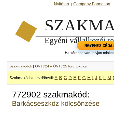
Nyitólap
Company Formation
|
INGYENES CÉGA
Ha kérdése van, hívjon minke
Szakmakódok
|
ÖVTJ’24 – ÖVTJ’25 fordítókulcs
A
B
C
D
E
F
G
H
I
J
K
L
M
Szakmakódok kezdőbetűi:
772902 szakmakód:
Barkácseszköz kölcsönzése