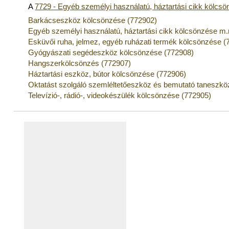
A
7729 - Egyéb személyi használatú, háztartási cikk kölcs
Barkácseszköz kölcsönzése (772902)
Egyéb személyi használatú, háztartási cikk kölcsönzése m.
Esküvői ruha, jelmez, egyéb ruházati termék kölcsönzése (
Gyógyászati segédeszköz kölcsönzése (772908)
Hangszerkölcsönzés (772907)
Háztartási eszköz, bútor kölcsönzése (772906)
Oktatást szolgáló szemléltetőeszköz és bemutató taneszk
Televízió-, rádió-, videokészülék kölcsönzése (772905)