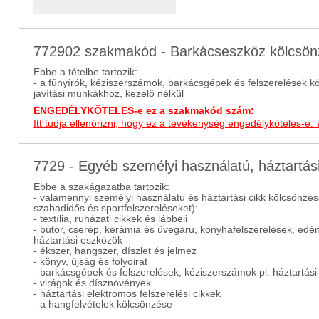
772902 szakmakód - Barkácseszköz kölcsö
Ebbe a tételbe tartozik:
- a fűnyírók, kéziszerszámok, barkácsgépek és felszerelések k
javítási munkákhoz, kezelő nélkül
ENGEDÉLYKÖTELES-e ez a szakmakód szám:
Itt tudja ellenőrizni, hogy ez a tevékenység engedélyköteles-e:
7729 - Egyéb személyi használatú, háztartá
Ebbe a szakágazatba tartozik:
- valamennyi személyi használatú és háztartási cikk kölcsönzése
szabadidős és sportfelszereléseket):
- textília, ruházati cikkek és lábbeli
- bútor, cserép, kerámia és üvegáru, konyhafelszerelések, edé
háztartási eszközök
- ékszer, hangszer, díszlet és jelmez
- könyv, újság és folyóirat
- barkácsgépek és felszerelések, kéziszerszámok pl. háztartási
- virágok és dísznövények
- háztartási elektromos felszerelési cikkek
- a hangfelvételek kölcsönzése