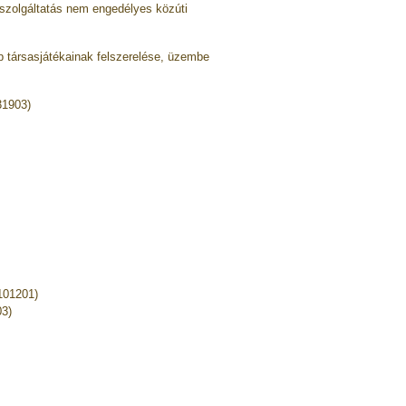
szolgáltatás nem engedélyes közúti
b társasjátékainak felszerelése, üzembe
31903)
(101201)
03)