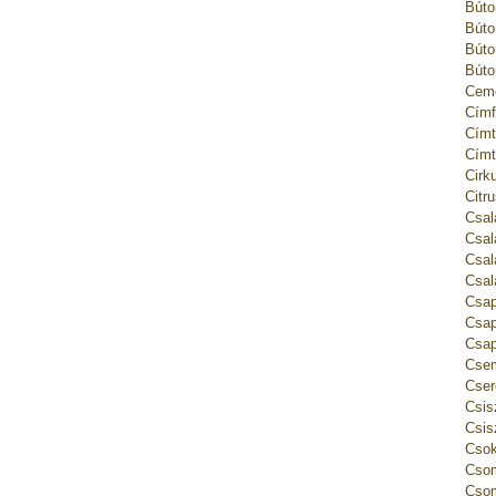
Búto
Búto
Búto
Búto
Ceme
Címf
Címt
Címt
Cirk
Citr
Csal
Csal
Csal
Csal
Csap
Csap
Csap
Csem
Cser
Csis
Csis
Csok
Csom
Csom