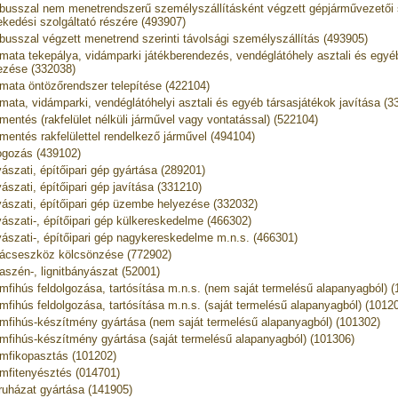
busszal nem menetrendszerű személyszállításként végzett gépjárművezetői 
ekedési szolgáltató részére (493907)
busszal végzett menetrend szerinti távolsági személyszállítás (493905)
mata tekepálya, vidámparki játékberendezés, vendéglátóhely asztali és egyé
ezése (332038)
mata öntözőrendszer telepítése (422104)
mata, vidámparki, vendéglátóhelyi asztali és egyéb társasjátékok javítása (3
mentés (rakfelület nélküli járművel vagy vontatással) (522104)
mentés rakfelülettel rendelkező járművel (494104)
gozás (439102)
ászati, építőipari gép gyártása (289201)
ászati, építőipari gép javítása (331210)
ászati, építőipari gép üzembe helyezése (332032)
ászati-, építőipari gép külkereskedelme (466302)
ászati-, építőipari gép nagykereskedelme m.n.s. (466301)
ácseszköz kölcsönzése (772902)
aszén-, lignitbányászat (52001)
mfihús feldolgozása, tartósítása m.n.s. (nem saját termelésű alapanyagból) 
mfihús feldolgozása, tartósítása m.n.s. (saját termelésű alapanyagból) (1012
mfihús-készítmény gyártása (nem saját termelésű alapanyagból) (101302)
mfihús-készítmény gyártása (saját termelésű alapanyagból) (101306)
mfikopasztás (101202)
mfitenyésztés (014701)
ruházat gyártása (141905)