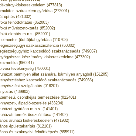
déktárgy-kiskereskedelem (477813)
mulátor, szárazelem gyártása (272001)
út építés (421302)
fokú felnőttoktatás (852003)
fokú művészetoktatás (852002)
fokú oktatás m.n.s. (852001)
holmentes (üdítő)ital gyártása (110703)
t-egészségügyi szakasszisztencia (750002)
tegészségügyhöz kapcsolódó szaktanácsadás (749067)
tgyógyászati készítmény kiskereskedelme (477302)
tkozmetika (960911)
torvosi tevékenység (750001)
truházat bármilyen állat számára, bármilyen anyagból (151205)
ttenyésztéshez kapcsolódó szaktanácsadás (749066)
ttenyésztési szolgáltatás (016201)
ányozás (439903)
termésű, csonthéjas termesztése (012401)
nnyezet-, álpadló-szerelés (433204)
ruházat gyártása m.n.s. (141401)
ruházati termék összeállítása (141402)
lános áruházi kiskereskedelem (471902)
lános épülettakarítás (812101)
lános és szaknyelvi felnőttképzés (855911)