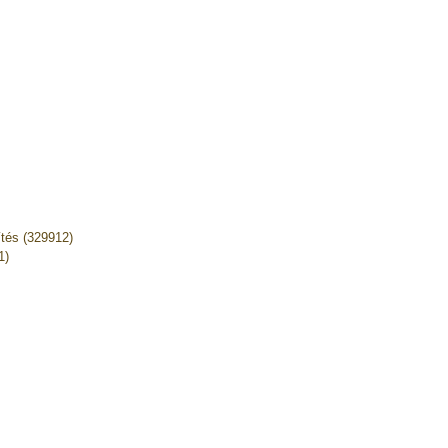
ítés (329912)
1)