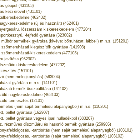
ás géppel (431103)
ás kézi erővel (431101)
külkereskedelme (462402)
nagykereskedelme (új és használt) (462401)
nyergesáru, lószerszám kiskereskedelem (477204)
sportkesztyű, -fejfedő gyártása (323002)
, műbőr termékek gyártása (kivéve: bőrruházat, lábbeli) m.n.s. (151201)
, szőrmeruházati kiegészítők gyártása (141903)
, szőrmeruházati-kiskereskedelem (477103)
ru javítása (952302)
íszműáru-kiskereskedelem (477202)
ikészítés (151101)
zó (nem melegkonyhás) (563004)
uházat gyártása m.n.s. (141101)
uházati termék összeállítása (141102)
zőlő nagykereskedelme (463103)
zőlő termesztés (12101)
ermelés (nem saját termelésű alapanyagból) m.n.s. (110201)
ett, pellet gyártása (162907)
ett, pellet gyártása vegyes ipari hulladékból (383207)
z, rézműves díszműáru és hasonló termék gyártása (259905)
onyafeldolgozás, -tartósítás (nem saját termelésű alapanyagból) (103101)
onyafeldolgozás, -tartósítás (saját termelésű alapanyagból) (103102)