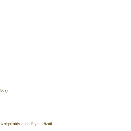
2907)
zolgáltatás engedélyes közúti