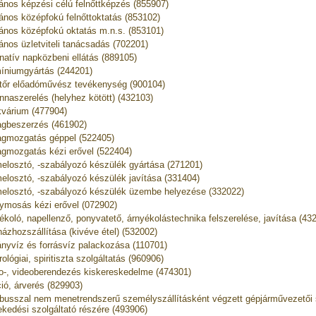
lános képzési célú felnőttképzés (855907)
lános középfokú felnőttoktatás (853102)
lános középfokú oktatás m.n.s. (853101)
lános üzletviteli tanácsadás (702201)
rnatív napközbeni ellátás (889105)
íniumgyártás (244201)
őr előadóművész tevékenység (900104)
nnaszerelés (helyhez kötött) (432103)
kvárium (477904)
gbeszerzés (461902)
gmozgatás géppel (522405)
gmozgatás kézi erővel (522404)
elosztó, -szabályozó készülék gyártása (271201)
elosztó, -szabályozó készülék javítása (331404)
elosztó, -szabályozó készülék üzembe helyezése (332022)
ymosás kézi erővel (072902)
ékoló, napellenző, ponyvatető, árnyékolástechnika felszerelése, javítása (43
házhozszállítása (kivéve étel) (532002)
nyvíz és forrásvíz palackozása (110701)
ológiai, spiritiszta szolgáltatás (960906)
o-, videoberendezés kiskereskedelme (474301)
ió, árverés (829903)
busszal nem menetrendszerű személyszállításként végzett gépjárművezetői s
ekedési szolgáltató részére (493906)