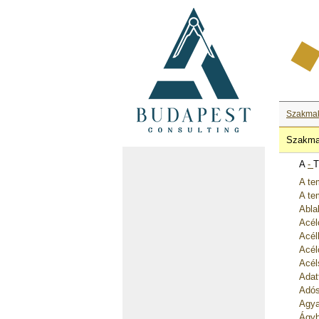
Szakma
Szakma
A
-
T
A te
A te
Abla
Acél
Acél
Acél
Acél
Adat
Adós
Agya
Ágyb