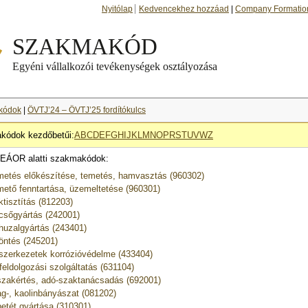
Nyitólap
Kedvencekhez hozzáad
|
Company Formatio
kódok
|
ÖVTJ’24 – ÖVTJ’25 fordítókulcs
kódok kezdőbetűi:
A
B
C
D
E
F
G
H
I
J
K
L
M
N
O
P
R
S
T
U
V
W
Z
EÁOR alatti szakmakódok:
metés előkészítése, temetés, hamvasztás (960302)
mető fenntartása, üzemeltetése (960301)
ktisztítás (812203)
csőgyártás (242001)
huzalgyártás (243401)
öntés (245201)
szerkezetek korrózióvédelme (433404)
feldolgozási szolgáltatás (631104)
zakértés, adó-szaktanácsadás (692001)
g-, kaolinbányászat (081202)
etét gyártása (310301)