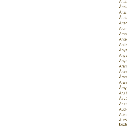
Álta
Álta
Álta
Álta
Alte
Alum
Amat
Ante
Anti
Anya
Anya
Anya
Áram
Áram
Áram
Aran
Árny
Áru 
Ásvá
Asztr
Audi
Aukc
Autó
közl