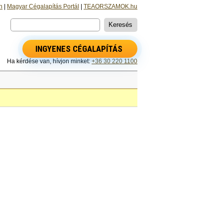
n
|
Magyar Cégalapítás Portál
|
TEAORSZAMOK.hu
INGYENES CÉGALAPÍTÁS
Ha kérdése van, hívjon minket:
+36 30 220 1100