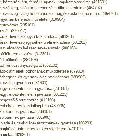
r, háztartási áru, fémáru ügynöki nagykereskedelme (461501)
r, szőnyeg, világító berendezés külkereskedelme (464702)
r, szőnyeg, világító berendezés nagykereskedelme m.n.s. (464701)
rgyártás befejező műveletei (310904)
ntgyártás (235101)
estés (329917)
árak, levelezőjegyzékek kiadása (581201)
árak, levelezőjegyzékek on-line-kiadása (581202)
uszi előadóművészeti tevékenység (900108)
usfélék termesztése (012301)
ádi bölcsőde (889108)
ádi rendezvényszolgálat (562102)
ádok átmeneti otthonának működtetése (879010)
ádsegítés és gyermekjóléti szolgáltatás (889909)
, szelep gyártása (281401)
ágy, erőátviteli elem gyártása (281501)
ágy, erőátviteli elem javítása (331223)
egeszőlő termesztés (012103)
épkályha- és kandallóépítés (439905)
zolótermék gyártása (239101)
zolótermék javítása (331908)
oládé és csokoládékészítmények gyártása (108203)
agküldő, internetes kiskereskedelem (479102)
agolás (829201)