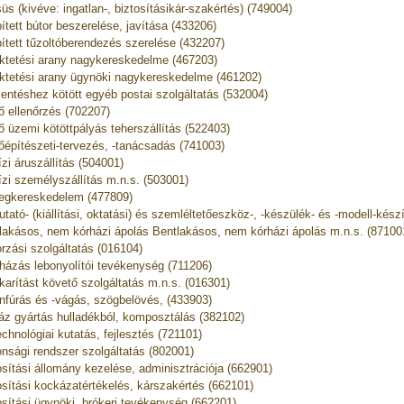
üs (kivéve: ingatlan-, biztosításikár-szakértés) (749004)
ített bútor beszerelése, javítása (433206)
ített tűzoltóberendezés szerelése (432207)
ktetési arany nagykereskedelme (467203)
ktetési arany ügynöki nagykereskedelme (461202)
lentéshez kötött egyéb postai szolgáltatás (532004)
ő ellenőrzés (702207)
ő üzemi kötöttpályás teherszállítás (522403)
őépítészeti-tervezés, -tanácsadás (741003)
ízi áruszállítás (504001)
ízi személyszállítás m.n.s. (503001)
egkereskedelem (477809)
tató- (kiállítási, oktatási) és szemléltetőeszköz-, -készülék- és -modell-kész
lakásos, nem kórházi ápolás Bentlakásos, nem kórházi ápolás m.n.s. (87100
rzási szolgáltatás (016104)
házás lebonyolítói tevékenység (711206)
karítást követő szolgáltatás m.n.s. (016301)
nfúrás és -vágás, szögbelövés, (433903)
áz gyártás hulladékból, komposztálás (382102)
echnológiai kutatás, fejlesztés (721101)
onsági rendszer szolgáltatás (802001)
osítási állomány kezelése, adminisztrációja (662901)
osítási kockázatértékelés, kárszakértés (662101)
osítási ügynöki, brókeri tevékenység (662201)