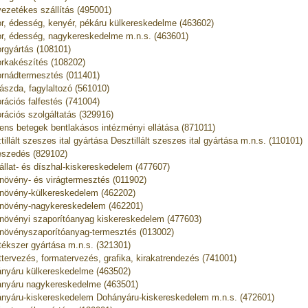
ezetékes szállítás (495001)
r, édesség, kenyér, pékáru külkereskedelme (463602)
r, édesség, nagykereskedelme m.n.s. (463601)
rgyártás (108101)
rkakészítés (108202)
rnádtermesztés (011401)
ászda, fagylaltozó (561010)
rációs falfestés (741004)
rációs szolgáltatás (329916)
ns betegek bentlakásos intézményi ellátása (871011)
tillált szeszes ital gyártása Desztillált szeszes ital gyártása m.n.s. (110101)
eszedés (829102)
állat- és díszhal-kiskereskedelem (477607)
növény- és virágtermesztés (011902)
növény-külkereskedelem (462202)
növény-nagykereskedelem (462201)
növényi szaporítóanyag kiskereskedelem (477603)
növényszaporítóanyag-termesztés (013002)
tékszer gyártása m.n.s. (321301)
ttervezés, formatervezés, grafika, kirakatrendezés (741001)
nyáru külkereskedelme (463502)
nyáru nagykereskedelme (463501)
nyáru-kiskereskedelem Dohányáru-kiskereskedelem m.n.s. (472601)