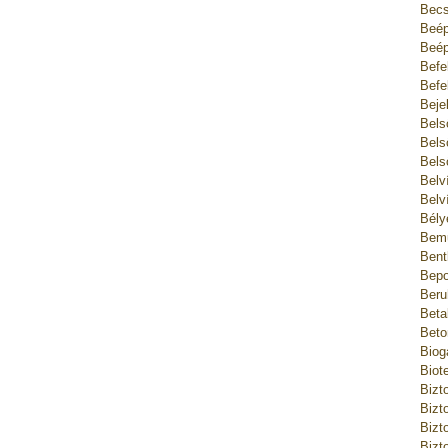
Becs
Beép
Beép
Befe
Befe
Beje
Bels
Bels
Bels
Belv
Belv
Bély
Bemu
Bent
Bepo
Beru
Beta
Beto
Biog
Biot
Bizt
Bizt
Bizt
Bizt