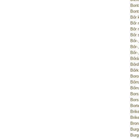
Bont
Bont
Bőr 
Bőr 
Bőr 
Bőr 
Bőr-
Bőr-
Bőr-
Bőrá
Bőrd
Bőrk
Boro
Bőrr
Bőrr
Bors
Bors
Bort
Brik
Brik
Bron
Burg
Burg