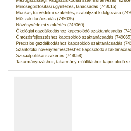
Mezőgazdasági, vadgazdálkodási szakmai tervezés, szakér
Minőségbiztosítási ügyintézés, tanácsadás (749015)
Munka-, tűzvédelmi szakértés, szabályzat kidolgozása (74
Műszaki tanácsadás (749035)
Növényvédelmi szakértés (749060)
Ökológiai gazdálkodáshoz kapcsolódó szaktanácsadás (74
Öntözésfejlesztéshez kapcsolódó szaktanácsadás (749065
Precíziós gazdálkodáshoz kapcsolódó szaktanácsadás (74
Szántóföldi növénytermesztéshez kapcsolódó szaktanácsa
Szociálpolitikai szakértés (749058)
Takarmányozáshoz, takarmány-előállításhoz kapcsolódó s