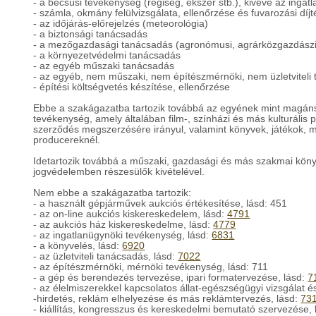
- a becsüsi tevékenység (régiség, ékszer stb.), kivéve az ingatl
- számla, okmány felülvizsgálata, ellenőrzése és fuvarozási díj
- az időjárás-előrejelzés (meteorológia)
- a biztonsági tanácsadás
- a mezőgazdasági tanácsadás (agronómusi, agrárközgazdász
- a környezetvédelmi tanácsadás
- az egyéb műszaki tanácsadás
- az egyéb, nem műszaki, nem építészmérnöki, nem üzletviteli
- építési költségvetés készítése, ellenőrzése
Ebbe a szakágazatba tartozik továbbá az egyének mint magáns
tevékenység, amely általában film-, színházi és más kulturáli
szerződés megszerzésére irányul, valamint könyvek, játékok, mű
producereknél.
Idetartozik továbbá a műszaki, gazdasági és más szakmai köny
jogvédelemben részesülők kivételével.
Nem ebbe a szakágazatba tartozik:
- a használt gépjárművek aukciós értékesítése, lásd: 451
- az on-line aukciós kiskereskedelem, lásd:
4791
- az aukciós ház kiskereskedelme, lásd:
4779
- az ingatlanügynöki tevékenység, lásd:
6831
- a könyvelés, lásd:
6920
- az üzletviteli tanácsadás, lásd:
7022
- az építészmérnöki, mérnöki tevékenység, lásd: 711
- a gép és berendezés tervezése, ipari formatervezése, lásd:
7
- az élelmiszerekkel kapcsolatos állat-egészségügyi vizsgálat é
-hirdetés, reklám elhelyezése és más reklámtervezés, lásd:
73
- kiállítás, kongresszus és kereskedelmi bemutató szervezése,