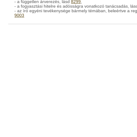
- a független árverezés, lásd
8299
,
- a fogyasztási hitelre és adósságra vonatkozó tanácsadás, lás
- az író egyéni tevékenysége bármely témában, beleértve a reg
9003