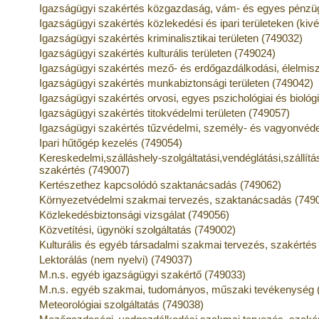
Igazságügyi szakértés közgazdaság, vám- és egyes pénzügy
Igazságügyi szakértés közlekedési és ipari területeken (kivé
Igazságügyi szakértés kriminalisztikai területen (749032)
Igazságügyi szakértés kulturális területen (749024)
Igazságügyi szakértés mező- és erdőgazdálkodási, élelmisze
Igazságügyi szakértés munkabiztonsági területen (749042)
Igazságügyi szakértés orvosi, egyes pszichológiai és biológi
Igazságügyi szakértés titokvédelmi területen (749057)
Igazságügyi szakértés tűzvédelmi, személy- és vagyonvéde
Ipari hűtőgép kezelés (749054)
Kereskedelmi,szálláshely-szolgáltatási,vendéglátási,szállítá
szakértés (749007)
Kertészethez kapcsolódó szaktanácsadás (749062)
Környezetvédelmi szakmai tervezés, szaktanácsadás (749
Közlekedésbiztonsági vizsgálat (749056)
Közvetítési, ügynöki szolgáltatás (749002)
Kulturális és egyéb társadalmi szakmai tervezés, szakértés
Lektorálás (nem nyelvi) (749037)
M.n.s. egyéb igazságügyi szakértő (749033)
M.n.s. egyéb szakmai, tudományos, műszaki tevékenység 
Meteorológiai szolgáltatás (749038)