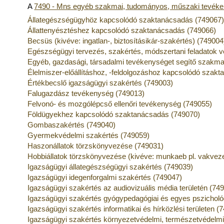
A
7490 - Mns egyéb szakmai, tudományos, műszaki tevék
Állategészségügyhöz kapcsolódó szaktanácsadás (749067
Állattenyésztéshez kapcsolódó szaktanácsadás (749066)
Becsüs (kivéve: ingatlan-, biztosításikár-szakértés) (749004
Egészségügyi tervezés, szakértés, módszertani feladatok 
Egyéb, gazdasági, társadalmi tevékenységet segítő szakmai
Élelmiszer-előállításhoz, -feldolgozáshoz kapcsolódó szak
Értékbecslő igazságügyi szakértés (749003)
Falugazdász tevékenység (749013)
Felvonó- és mozgólépcső ellenőri tevékenység (749055)
Földügyekhez kapcsolódó szaktanácsadás (749070)
Gombaszakértés (749040)
Gyermekvédelmi szakértés (749059)
Haszonállatok törzskönyvezése (749031)
Hobbiállatok törzskönyvezése (kivéve: munkaeb pl. vakveze
Igazságügyi állategészségügyi szakértés (749039)
Igazságügyi idegenforgalmi szakértés (749047)
Igazságügyi szakértés az audiovizuális média területén (74
Igazságügyi szakértés gyógypedagógiai és egyes pszichológ
Igazságügyi szakértés informatikai és hírközlési területen (
Igazságügyi szakértés környezetvédelmi, természetvédelmi 