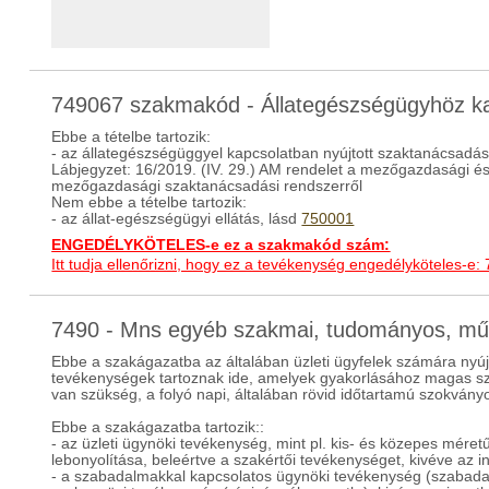
749067 szakmakód - Állategészségügyhöz k
Ebbe a tételbe tartozik:
- az állategészségüggyel kapcsolatban nyújtott szaktanácsadás 
Lábjegyzet: 16/2019. (IV. 29.) AM rendelet a mezőgazdasági és
mezőgazdasági szaktanácsadási rendszerről
Nem ebbe a tételbe tartozik:
- az állat-egészségügyi ellátás, lásd
750001
ENGEDÉLYKÖTELES-e ez a szakmakód szám:
Itt tudja ellenőrizni, hogy ez a tevékenység engedélyköteles-e:
7490 - Mns egyéb szakmai, tudományos, m
Ebbe a szakágazatba az általában üzleti ügyfelek számára nyújto
tevékenységek tartoznak ide, amelyek gyakorlásához magas szi
van szükség, a folyó napi, általában rövid időtartamú szokvány
Ebbe a szakágazatba tartozik::
- az üzleti ügynöki tevékenység, mint pl. kis- és közepes mére
lebonyolítása, beleértve a szakértői tevékenységet, kivéve az i
- a szabadalmakkal kapcsolatos ügynöki tevékenység (szabada