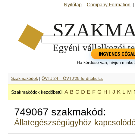
Nyitólap
Company Formation
|
INGYENES CÉGA
Ha kérdése van, hívjon minke
Szakmakódok
|
ÖVTJ’24 – ÖVTJ’25 fordítókulcs
A
B
C
D
E
F
G
H
I
J
K
L
M
Szakmakódok kezdőbetűi:
749067 szakmakód:
Állategészségügyhöz kapcsolód