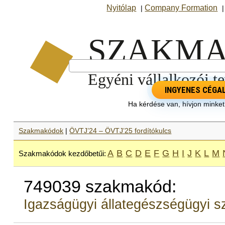
Nyitólap
Company Formation
|
INGYENES CÉGA
Ha kérdése van, hívjon minke
Szakmakódok
|
ÖVTJ’24 – ÖVTJ’25 fordítókulcs
A
B
C
D
E
F
G
H
I
J
K
L
M
Szakmakódok kezdőbetűi:
749039 szakmakód:
Igazságügyi állategészségügyi s