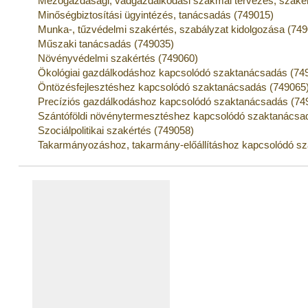
Mezőgazdasági, vadgazdálkodási szakmai tervezés, szakér
Minőségbiztosítási ügyintézés, tanácsadás (749015)
Munka-, tűzvédelmi szakértés, szabályzat kidolgozása (74
Műszaki tanácsadás (749035)
Növényvédelmi szakértés (749060)
Ökológiai gazdálkodáshoz kapcsolódó szaktanácsadás (74
Öntözésfejlesztéshez kapcsolódó szaktanácsadás (749065
Precíziós gazdálkodáshoz kapcsolódó szaktanácsadás (74
Szántóföldi növénytermesztéshez kapcsolódó szaktanácsa
Szociálpolitikai szakértés (749058)
Takarmányozáshoz, takarmány-előállításhoz kapcsolódó s