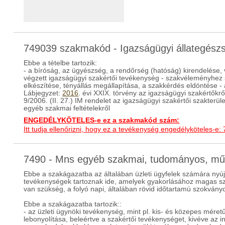
749039 szakmakód - Igazságügyi állategészs
Ebbe a tételbe tartozik:
- a bíróság, az ügyészség, a rendőrség (hatóság) kirendelése, 
végzett igazságügyi szakértői tevékenység - szakvéleményhez
elkészítése, tényállás megállapítása, a szakkérdés eldöntése - 
Lábjegyzet:
2016
. évi XXIX. törvény az igazságügyi szakértőkrő
9/2006. (II. 27.) IM rendelet az igazságügyi szakértői szakterü
egyéb szakmai feltételekről
ENGEDÉLYKÖTELES-e ez a szakmakód szám:
Itt tudja ellenőrizni, hogy ez a tevékenység engedélyköteles-e:
7490 - Mns egyéb szakmai, tudományos, m
Ebbe a szakágazatba az általában üzleti ügyfelek számára nyújto
tevékenységek tartoznak ide, amelyek gyakorlásához magas szi
van szükség, a folyó napi, általában rövid időtartamú szokvány
Ebbe a szakágazatba tartozik::
- az üzleti ügynöki tevékenység, mint pl. kis- és közepes mére
lebonyolítása, beleértve a szakértői tevékenységet, kivéve az i