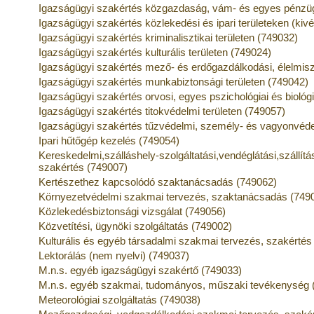
Igazságügyi szakértés közgazdaság, vám- és egyes pénzügy
Igazságügyi szakértés közlekedési és ipari területeken (kivé
Igazságügyi szakértés kriminalisztikai területen (749032)
Igazságügyi szakértés kulturális területen (749024)
Igazságügyi szakértés mező- és erdőgazdálkodási, élelmisze
Igazságügyi szakértés munkabiztonsági területen (749042)
Igazságügyi szakértés orvosi, egyes pszichológiai és biológi
Igazságügyi szakértés titokvédelmi területen (749057)
Igazságügyi szakértés tűzvédelmi, személy- és vagyonvéde
Ipari hűtőgép kezelés (749054)
Kereskedelmi,szálláshely-szolgáltatási,vendéglátási,szállítá
szakértés (749007)
Kertészethez kapcsolódó szaktanácsadás (749062)
Környezetvédelmi szakmai tervezés, szaktanácsadás (749
Közlekedésbiztonsági vizsgálat (749056)
Közvetítési, ügynöki szolgáltatás (749002)
Kulturális és egyéb társadalmi szakmai tervezés, szakértés
Lektorálás (nem nyelvi) (749037)
M.n.s. egyéb igazságügyi szakértő (749033)
M.n.s. egyéb szakmai, tudományos, műszaki tevékenység 
Meteorológiai szolgáltatás (749038)