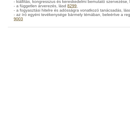
- kiállítás, kongresszus és kereskedelmi bemutató szervezése,
- a független árverezés, lásd
8299
,
- a fogyasztási hitelre és adósságra vonatkozó tanácsadás, lás
- az író egyéni tevékenysége bármely témában, beleértve a reg
9003