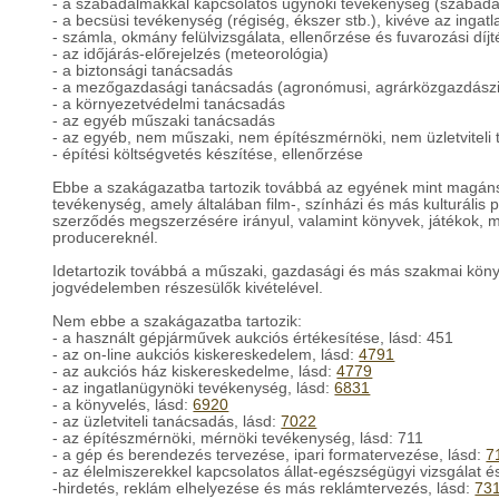
- a szabadalmakkal kapcsolatos ügynöki tevékenység (szabada
- a becsüsi tevékenység (régiség, ékszer stb.), kivéve az ingatl
- számla, okmány felülvizsgálata, ellenőrzése és fuvarozási díj
- az időjárás-előrejelzés (meteorológia)
- a biztonsági tanácsadás
- a mezőgazdasági tanácsadás (agronómusi, agrárközgazdász
- a környezetvédelmi tanácsadás
- az egyéb műszaki tanácsadás
- az egyéb, nem műszaki, nem építészmérnöki, nem üzletviteli
- építési költségvetés készítése, ellenőrzése
Ebbe a szakágazatba tartozik továbbá az egyének mint magáns
tevékenység, amely általában film-, színházi és más kulturáli
szerződés megszerzésére irányul, valamint könyvek, játékok, mű
producereknél.
Idetartozik továbbá a műszaki, gazdasági és más szakmai köny
jogvédelemben részesülők kivételével.
Nem ebbe a szakágazatba tartozik:
- a használt gépjárművek aukciós értékesítése, lásd: 451
- az on-line aukciós kiskereskedelem, lásd:
4791
- az aukciós ház kiskereskedelme, lásd:
4779
- az ingatlanügynöki tevékenység, lásd:
6831
- a könyvelés, lásd:
6920
- az üzletviteli tanácsadás, lásd:
7022
- az építészmérnöki, mérnöki tevékenység, lásd: 711
- a gép és berendezés tervezése, ipari formatervezése, lásd:
7
- az élelmiszerekkel kapcsolatos állat-egészségügyi vizsgálat é
-hirdetés, reklám elhelyezése és más reklámtervezés, lásd:
73