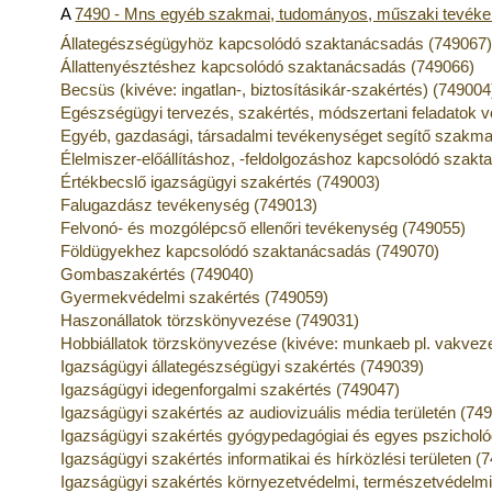
A
7490 - Mns egyéb szakmai, tudományos, műszaki tevék
Állategészségügyhöz kapcsolódó szaktanácsadás (749067
Állattenyésztéshez kapcsolódó szaktanácsadás (749066)
Becsüs (kivéve: ingatlan-, biztosításikár-szakértés) (749004
Egészségügyi tervezés, szakértés, módszertani feladatok 
Egyéb, gazdasági, társadalmi tevékenységet segítő szakmai
Élelmiszer-előállításhoz, -feldolgozáshoz kapcsolódó szak
Értékbecslő igazságügyi szakértés (749003)
Falugazdász tevékenység (749013)
Felvonó- és mozgólépcső ellenőri tevékenység (749055)
Földügyekhez kapcsolódó szaktanácsadás (749070)
Gombaszakértés (749040)
Gyermekvédelmi szakértés (749059)
Haszonállatok törzskönyvezése (749031)
Hobbiállatok törzskönyvezése (kivéve: munkaeb pl. vakveze
Igazságügyi állategészségügyi szakértés (749039)
Igazságügyi idegenforgalmi szakértés (749047)
Igazságügyi szakértés az audiovizuális média területén (74
Igazságügyi szakértés gyógypedagógiai és egyes pszichológ
Igazságügyi szakértés informatikai és hírközlési területen (
Igazságügyi szakértés környezetvédelmi, természetvédelmi 