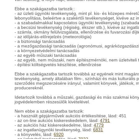
Ebbe a szakágazatba tartozik::
- az üzleti ügynöki tevékenység, mint pl. kis- és közepes mére
lebonyolítása, beleértve a szakértői tevékenységet, kivéve az i
- a szabadalmakkal kapcsolatos ügynöki tevékenység (szabada
- a becsüsi tevékenység (régiség, ékszer stb.), kivéve az ingatl
- számla, okmány felülvizsgálata, ellenőrzése és fuvarozási díj
- az időjárás-előrejelzés (meteorológia)
- a biztonsági tanácsadás
- a mezőgazdasági tanácsadás (agronómusi, agrárközgazdász
- a környezetvédelmi tanácsadás
- az egyéb műszaki tanácsadás
- az egyéb, nem műszaki, nem építészmérnöki, nem üzletviteli
- építési költségvetés készítése, ellenőrzése
Ebbe a szakágazatba tartozik továbbá az egyének mint magáns
tevékenység, amely általában film-, színházi és más kulturáli
szerződés megszerzésére irányul, valamint könyvek, játékok, mű
producereknél.
Idetartozik továbbá a műszaki, gazdasági és más szakmai köny
jogvédelemben részesülők kivételével.
Nem ebbe a szakágazatba tartozik:
- a használt gépjárművek aukciós értékesítése, lásd: 451
- az on-line aukciós kiskereskedelem, lásd:
4791
- az aukciós ház kiskereskedelme, lásd:
4779
- az ingatlanügynöki tevékenység, lásd:
6831
- a könyvelés, lásd:
6920