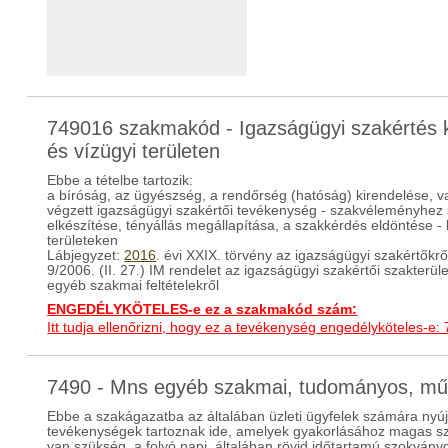
749016 szakmakód - Igazságügyi szakértés 
és vízügyi területen
Ebbe a tételbe tartozik:
a bíróság, az ügyészség, a rendőrség (hatóság) kirendelése, v
végzett igazságügyi szakértői tevékenység - szakvéleményhez
elkészítése, tényállás megállapítása, a szakkérdés eldöntése -
területeken
Lábjegyzet:
2016
. évi XXIX. törvény az igazságügyi szakértőkrő
9/2006. (II. 27.) IM rendelet az igazságügyi szakértői szakterü
egyéb szakmai feltételekről
ENGEDÉLYKÖTELES-e ez a szakmakód szám:
Itt tudja ellenőrizni, hogy ez a tevékenység engedélyköteles-e:
7490 - Mns egyéb szakmai, tudományos, m
Ebbe a szakágazatba az általában üzleti ügyfelek számára nyújto
tevékenységek tartoznak ide, amelyek gyakorlásához magas szi
van szükség, a folyó napi, általában rövid időtartamú szokvány