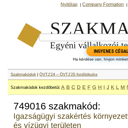
Nyitólap
Company Formation
|
INGYENES CÉGA
Ha kérdése van, hívjon minke
Szakmakódok
|
ÖVTJ’24 – ÖVTJ’25 fordítókulcs
A
B
C
D
E
F
G
H
I
J
K
L
M
Szakmakódok kezdőbetűi:
749016 szakmakód:
Igazságügyi szakértés környezet
és vízügyi területen