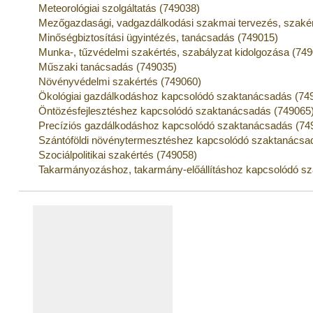
Meteorológiai szolgáltatás (749038)
Mezőgazdasági, vadgazdálkodási szakmai tervezés, szakér
Minőségbiztosítási ügyintézés, tanácsadás (749015)
Munka-, tűzvédelmi szakértés, szabályzat kidolgozása (74
Műszaki tanácsadás (749035)
Növényvédelmi szakértés (749060)
Ökológiai gazdálkodáshoz kapcsolódó szaktanácsadás (74
Öntözésfejlesztéshez kapcsolódó szaktanácsadás (749065
Precíziós gazdálkodáshoz kapcsolódó szaktanácsadás (74
Szántóföldi növénytermesztéshez kapcsolódó szaktanácsa
Szociálpolitikai szakértés (749058)
Takarmányozáshoz, takarmány-előállításhoz kapcsolódó s