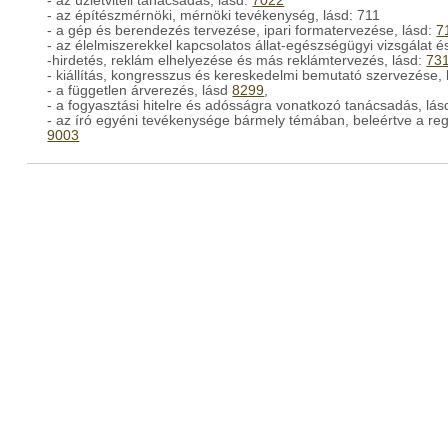
- az üzletviteli tanácsadás, lásd:
7022
- az építészmérnöki, mérnöki tevékenység, lásd: 711
- a gép és berendezés tervezése, ipari formatervezése, lásd:
7
- az élelmiszerekkel kapcsolatos állat-egészségügyi vizsgálat é
-hirdetés, reklám elhelyezése és más reklámtervezés, lásd:
73
- kiállítás, kongresszus és kereskedelmi bemutató szervezése,
- a független árverezés, lásd
8299
,
- a fogyasztási hitelre és adósságra vonatkozó tanácsadás, lás
- az író egyéni tevékenysége bármely témában, beleértve a reg
9003