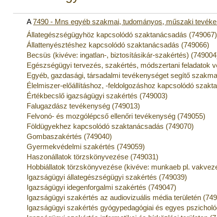
A
7490 - Mns egyéb szakmai, tudományos, műszaki tevék
Állategészségügyhöz kapcsolódó szaktanácsadás (749067
Állattenyésztéshez kapcsolódó szaktanácsadás (749066)
Becsüs (kivéve: ingatlan-, biztosításikár-szakértés) (749004
Egészségügyi tervezés, szakértés, módszertani feladatok 
Egyéb, gazdasági, társadalmi tevékenységet segítő szakmai
Élelmiszer-előállításhoz, -feldolgozáshoz kapcsolódó szak
Értékbecslő igazságügyi szakértés (749003)
Falugazdász tevékenység (749013)
Felvonó- és mozgólépcső ellenőri tevékenység (749055)
Földügyekhez kapcsolódó szaktanácsadás (749070)
Gombaszakértés (749040)
Gyermekvédelmi szakértés (749059)
Haszonállatok törzskönyvezése (749031)
Hobbiállatok törzskönyvezése (kivéve: munkaeb pl. vakveze
Igazságügyi állategészségügyi szakértés (749039)
Igazságügyi idegenforgalmi szakértés (749047)
Igazságügyi szakértés az audiovizuális média területén (74
Igazságügyi szakértés gyógypedagógiai és egyes pszichológ