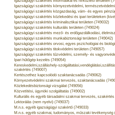
Igazságügyi szakértés informatikai és hírközlési területen (
Igazságügyi szakértés környezetvédelmi, természetvédelmi 
Igazságügyi szakértés közgazdaság, vám- és egyes pénzügy
Igazságügyi szakértés közlekedési és ipari területeken (kivé
Igazságügyi szakértés kriminalisztikai területen (749032)
Igazságügyi szakértés kulturális területen (749024)
Igazságügyi szakértés mező- és erdőgazdálkodási, élelmisze
Igazságügyi szakértés munkabiztonsági területen (749042)
Igazságügyi szakértés orvosi, egyes pszichológiai és biológi
Igazságügyi szakértés titokvédelmi területen (749057)
Igazságügyi szakértés tűzvédelmi, személy- és vagyonvéde
Ipari hűtőgép kezelés (749054)
Kereskedelmi,szálláshely-szolgáltatási,vendéglátási,szállítá
szakértés (749007)
Kertészethez kapcsolódó szaktanácsadás (749062)
Környezetvédelmi szakmai tervezés, szaktanácsadás (749
Közlekedésbiztonsági vizsgálat (749056)
Közvetítési, ügynöki szolgáltatás (749002)
Kulturális és egyéb társadalmi szakmai tervezés, szakértés
Lektorálás (nem nyelvi) (749037)
M.n.s. egyéb igazságügyi szakértő (749033)
M.n.s. egyéb szakmai, tudományos, műszaki tevékenység 