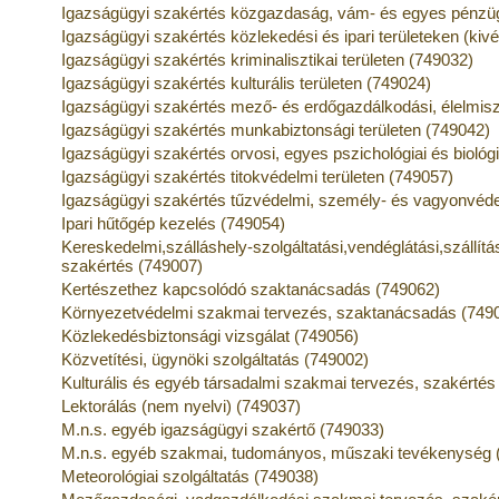
Igazságügyi szakértés közgazdaság, vám- és egyes pénzügy
Igazságügyi szakértés közlekedési és ipari területeken (kivé
Igazságügyi szakértés kriminalisztikai területen (749032)
Igazságügyi szakértés kulturális területen (749024)
Igazságügyi szakértés mező- és erdőgazdálkodási, élelmisze
Igazságügyi szakértés munkabiztonsági területen (749042)
Igazságügyi szakértés orvosi, egyes pszichológiai és biológi
Igazságügyi szakértés titokvédelmi területen (749057)
Igazságügyi szakértés tűzvédelmi, személy- és vagyonvéde
Ipari hűtőgép kezelés (749054)
Kereskedelmi,szálláshely-szolgáltatási,vendéglátási,szállítá
szakértés (749007)
Kertészethez kapcsolódó szaktanácsadás (749062)
Környezetvédelmi szakmai tervezés, szaktanácsadás (749
Közlekedésbiztonsági vizsgálat (749056)
Közvetítési, ügynöki szolgáltatás (749002)
Kulturális és egyéb társadalmi szakmai tervezés, szakértés
Lektorálás (nem nyelvi) (749037)
M.n.s. egyéb igazságügyi szakértő (749033)
M.n.s. egyéb szakmai, tudományos, műszaki tevékenység 
Meteorológiai szolgáltatás (749038)