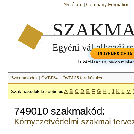
Nyitólap
Company Formation
|
INGYENES CÉGA
Ha kérdése van, hívjon minke
Szakmakódok
|
ÖVTJ’24 – ÖVTJ’25 fordítókulcs
A
B
C
D
E
F
G
H
I
J
K
L
M
Szakmakódok kezdőbetűi:
749010 szakmakód:
Környezetvédelmi szakmai terve