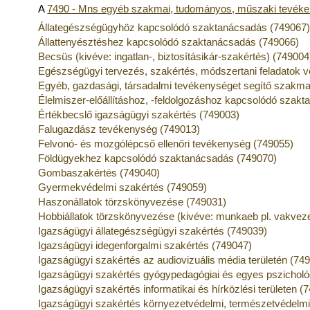
A
7490 - Mns egyéb szakmai, tudományos, műszaki tevék
Állategészségügyhöz kapcsolódó szaktanácsadás (749067
Állattenyésztéshez kapcsolódó szaktanácsadás (749066)
Becsüs (kivéve: ingatlan-, biztosításikár-szakértés) (749004
Egészségügyi tervezés, szakértés, módszertani feladatok 
Egyéb, gazdasági, társadalmi tevékenységet segítő szakmai
Élelmiszer-előállításhoz, -feldolgozáshoz kapcsolódó szak
Értékbecslő igazságügyi szakértés (749003)
Falugazdász tevékenység (749013)
Felvonó- és mozgólépcső ellenőri tevékenység (749055)
Földügyekhez kapcsolódó szaktanácsadás (749070)
Gombaszakértés (749040)
Gyermekvédelmi szakértés (749059)
Haszonállatok törzskönyvezése (749031)
Hobbiállatok törzskönyvezése (kivéve: munkaeb pl. vakveze
Igazságügyi állategészségügyi szakértés (749039)
Igazságügyi idegenforgalmi szakértés (749047)
Igazságügyi szakértés az audiovizuális média területén (74
Igazságügyi szakértés gyógypedagógiai és egyes pszichológ
Igazságügyi szakértés informatikai és hírközlési területen (
Igazságügyi szakértés környezetvédelmi, természetvédelmi 