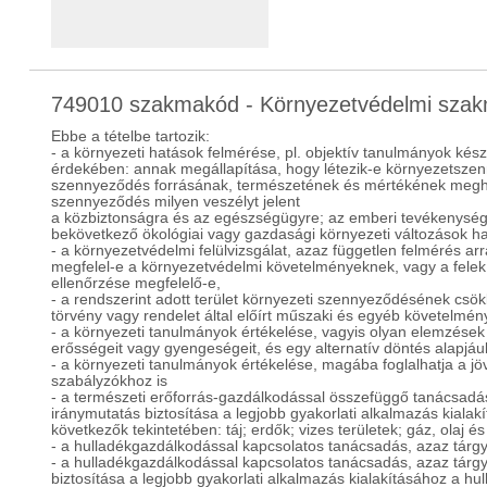
749010 szakmakód - Környezetvédelmi szak
Ebbe a tételbe tartozik:
- a környezeti hatások felmérése, pl. objektív tanulmányok kés
érdekében: annak megállapítása, hogy létezik-e környezetszen
szennyeződés forrásának, természetének és mértékének megha
szennyeződés milyen veszélyt jelent
a közbiztonságra és az egészségügyre; az emberi tevékenysé
bekövetkező ökológiai vagy gazdasági környezeti változások ha
- a környezetvédelmi felülvizsgálat, azaz független felmérés a
megfelel-e a környezetvédelmi követelményeknek, vagy a felek 
ellenőrzése megfelelő-e,
- a rendszerint adott terület környezeti szennyeződésének csökk
törvény vagy rendelet által előírt műszaki és egyéb követelmén
- a környezeti tanulmányok értékelése, vagyis olyan elemzések
erősségeit vagy gyengeségeit, és egy alternatív döntés alapjáu
- a környezeti tanulmányok értékelése, magába foglalhatja a j
szabályzókhoz is
- a természeti erőforrás-gazdálkodással összefüggő tanácsadás
iránymutatás biztosítása a legjobb gyakorlati alkalmazás kialakí
következők tekintetében: táj; erdők; vizes területek; gáz, olaj 
- a hulladékgazdálkodással kapcsolatos tanácsadás, azaz tárgy
- a hulladékgazdálkodással kapcsolatos tanácsadás, azaz tárgy
biztosítása a legjobb gyakorlati alkalmazás kialakításához a h