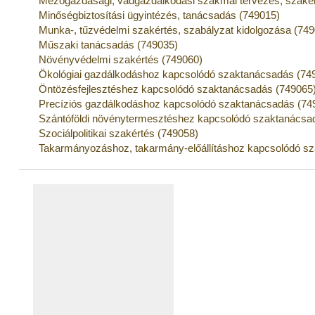
Mezőgazdasági, vadgazdálkodási szakmai tervezés, szakér
Minőségbiztosítási ügyintézés, tanácsadás (749015)
Munka-, tűzvédelmi szakértés, szabályzat kidolgozása (74
Műszaki tanácsadás (749035)
Növényvédelmi szakértés (749060)
Ökológiai gazdálkodáshoz kapcsolódó szaktanácsadás (74
Öntözésfejlesztéshez kapcsolódó szaktanácsadás (749065
Precíziós gazdálkodáshoz kapcsolódó szaktanácsadás (74
Szántóföldi növénytermesztéshez kapcsolódó szaktanácsa
Szociálpolitikai szakértés (749058)
Takarmányozáshoz, takarmány-előállításhoz kapcsolódó s