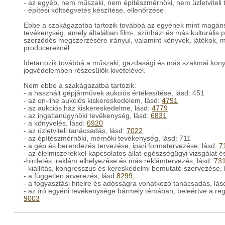
- az egyéb, nem műszaki, nem építészmérnöki, nem üzletviteli
- építési költségvetés készítése, ellenőrzése
Ebbe a szakágazatba tartozik továbbá az egyének mint magáns
tevékenység, amely általában film-, színházi és más kulturáli
szerződés megszerzésére irányul, valamint könyvek, játékok, mű
producereknél.
Idetartozik továbbá a műszaki, gazdasági és más szakmai köny
jogvédelemben részesülők kivételével.
Nem ebbe a szakágazatba tartozik:
- a használt gépjárművek aukciós értékesítése, lásd: 451
- az on-line aukciós kiskereskedelem, lásd:
4791
- az aukciós ház kiskereskedelme, lásd:
4779
- az ingatlanügynöki tevékenység, lásd:
6831
- a könyvelés, lásd:
6920
- az üzletviteli tanácsadás, lásd:
7022
- az építészmérnöki, mérnöki tevékenység, lásd: 711
- a gép és berendezés tervezése, ipari formatervezése, lásd:
7
- az élelmiszerekkel kapcsolatos állat-egészségügyi vizsgálat é
-hirdetés, reklám elhelyezése és más reklámtervezés, lásd:
73
- kiállítás, kongresszus és kereskedelmi bemutató szervezése,
- a független árverezés, lásd
8299
,
- a fogyasztási hitelre és adósságra vonatkozó tanácsadás, lás
- az író egyéni tevékenysége bármely témában, beleértve a reg
9003