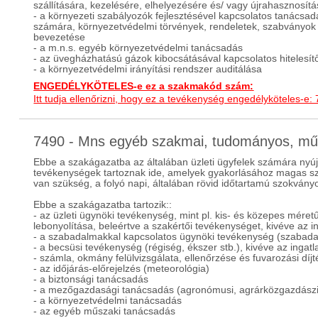
szállítására, kezelésére, elhelyezésére és/ vagy újrahasznosít
- a környezeti szabályozók fejlesztésével kapcsolatos tanács
számára, környezetvédelmi törvények, rendeletek, szabványok v
bevezetése
- a m.n.s. egyéb környezetvédelmi tanácsadás
- az üvegházhatású gázok kibocsátásával kapcsolatos hitelesít
- a környezetvédelmi irányítási rendszer auditálása
ENGEDÉLYKÖTELES-e ez a szakmakód szám:
Itt tudja ellenőrizni, hogy ez a tevékenység engedélyköteles-e:
7490 - Mns egyéb szakmai, tudományos, m
Ebbe a szakágazatba az általában üzleti ügyfelek számára nyújto
tevékenységek tartoznak ide, amelyek gyakorlásához magas szi
van szükség, a folyó napi, általában rövid időtartamú szokvány
Ebbe a szakágazatba tartozik::
- az üzleti ügynöki tevékenység, mint pl. kis- és közepes mére
lebonyolítása, beleértve a szakértői tevékenységet, kivéve az i
- a szabadalmakkal kapcsolatos ügynöki tevékenység (szabada
- a becsüsi tevékenység (régiség, ékszer stb.), kivéve az ingatl
- számla, okmány felülvizsgálata, ellenőrzése és fuvarozási díj
- az időjárás-előrejelzés (meteorológia)
- a biztonsági tanácsadás
- a mezőgazdasági tanácsadás (agronómusi, agrárközgazdász
- a környezetvédelmi tanácsadás
- az egyéb műszaki tanácsadás