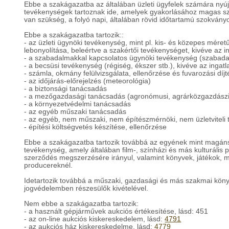
Ebbe a szakágazatba az általában üzleti ügyfelek számára nyújto
tevékenységek tartoznak ide, amelyek gyakorlásához magas szi
van szükség, a folyó napi, általában rövid időtartamú szokvány
Ebbe a szakágazatba tartozik::
- az üzleti ügynöki tevékenység, mint pl. kis- és közepes mére
lebonyolítása, beleértve a szakértői tevékenységet, kivéve az i
- a szabadalmakkal kapcsolatos ügynöki tevékenység (szabada
- a becsüsi tevékenység (régiség, ékszer stb.), kivéve az ingatl
- számla, okmány felülvizsgálata, ellenőrzése és fuvarozási díj
- az időjárás-előrejelzés (meteorológia)
- a biztonsági tanácsadás
- a mezőgazdasági tanácsadás (agronómusi, agrárközgazdász
- a környezetvédelmi tanácsadás
- az egyéb műszaki tanácsadás
- az egyéb, nem műszaki, nem építészmérnöki, nem üzletviteli
- építési költségvetés készítése, ellenőrzése
Ebbe a szakágazatba tartozik továbbá az egyének mint magáns
tevékenység, amely általában film-, színházi és más kulturáli
szerződés megszerzésére irányul, valamint könyvek, játékok, mű
producereknél.
Idetartozik továbbá a műszaki, gazdasági és más szakmai köny
jogvédelemben részesülők kivételével.
Nem ebbe a szakágazatba tartozik:
- a használt gépjárművek aukciós értékesítése, lásd: 451
- az on-line aukciós kiskereskedelem, lásd:
4791
- az aukciós ház kiskereskedelme, lásd:
4779