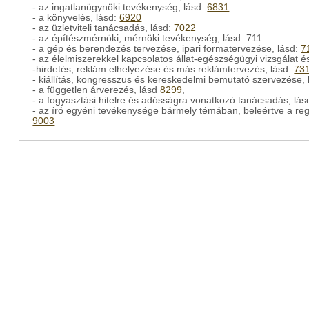
- az ingatlanügynöki tevékenység, lásd:
6831
- a könyvelés, lásd:
6920
- az üzletviteli tanácsadás, lásd:
7022
- az építészmérnöki, mérnöki tevékenység, lásd: 711
- a gép és berendezés tervezése, ipari formatervezése, lásd:
7
- az élelmiszerekkel kapcsolatos állat-egészségügyi vizsgálat é
-hirdetés, reklám elhelyezése és más reklámtervezés, lásd:
73
- kiállítás, kongresszus és kereskedelmi bemutató szervezése,
- a független árverezés, lásd
8299
,
- a fogyasztási hitelre és adósságra vonatkozó tanácsadás, lás
- az író egyéni tevékenysége bármely témában, beleértve a reg
9003