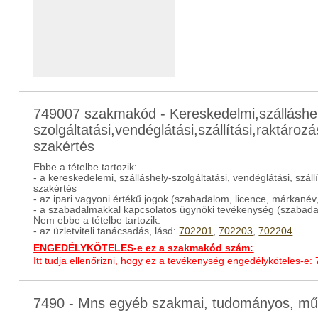
749007 szakmakód - Kereskedelmi,szálláshe
szolgáltatási,vendéglátási,szállítási,raktároz
szakértés
Ebbe a tételbe tartozik:
- a kereskedelemi, szálláshely-szolgáltatási, vendéglátási, száll
szakértés
- az ipari vagyoni értékű jogok (szabadalom, licence, márkanév
- a szabadalmakkal kapcsolatos ügynöki tevékenység (szabada
Nem ebbe a tételbe tartozik:
- az üzletviteli tanácsadás, lásd:
702201
,
702203
,
702204
ENGEDÉLYKÖTELES-e ez a szakmakód szám:
Itt tudja ellenőrizni, hogy ez a tevékenység engedélyköteles-e:
7490 - Mns egyéb szakmai, tudományos, m