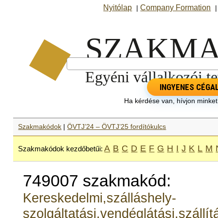
Nyitólap
Company Formation
|
INGYENES CÉGA
Ha kérdése van, hívjon minke
Szakmakódok
|
ÖVTJ’24 – ÖVTJ’25 fordítókulcs
A
B
C
D
E
F
G
H
I
J
K
L
M
Szakmakódok kezdőbetűi:
749007 szakmakód:
Kereskedelmi,szálláshely-
szolgáltatási,vendéglátási,szállít