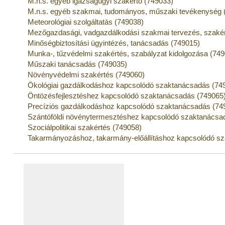
M.n.s. egyéb igazságügyi szakértő (749033)
M.n.s. egyéb szakmai, tudományos, műszaki tevékenység 
Meteorológiai szolgáltatás (749038)
Mezőgazdasági, vadgazdálkodási szakmai tervezés, szakér
Minőségbiztosítási ügyintézés, tanácsadás (749015)
Munka-, tűzvédelmi szakértés, szabályzat kidolgozása (74
Műszaki tanácsadás (749035)
Növényvédelmi szakértés (749060)
Ökológiai gazdálkodáshoz kapcsolódó szaktanácsadás (74
Öntözésfejlesztéshez kapcsolódó szaktanácsadás (749065
Precíziós gazdálkodáshoz kapcsolódó szaktanácsadás (74
Szántóföldi növénytermesztéshez kapcsolódó szaktanácsa
Szociálpolitikai szakértés (749058)
Takarmányozáshoz, takarmány-előállításhoz kapcsolódó s