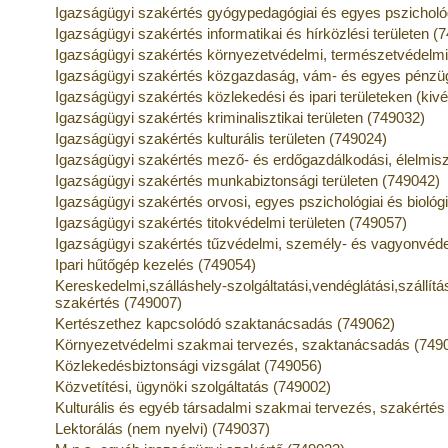
Igazságügyi szakértés gyógypedagógiai és egyes pszichológ
Igazságügyi szakértés informatikai és hírközlési területen (
Igazságügyi szakértés környezetvédelmi, természetvédelmi 
Igazságügyi szakértés közgazdaság, vám- és egyes pénzügy
Igazságügyi szakértés közlekedési és ipari területeken (kivé
Igazságügyi szakértés kriminalisztikai területen (749032)
Igazságügyi szakértés kulturális területen (749024)
Igazságügyi szakértés mező- és erdőgazdálkodási, élelmisze
Igazságügyi szakértés munkabiztonsági területen (749042)
Igazságügyi szakértés orvosi, egyes pszichológiai és biológi
Igazságügyi szakértés titokvédelmi területen (749057)
Igazságügyi szakértés tűzvédelmi, személy- és vagyonvéde
Ipari hűtőgép kezelés (749054)
Kereskedelmi,szálláshely-szolgáltatási,vendéglátási,szállítá
szakértés (749007)
Kertészethez kapcsolódó szaktanácsadás (749062)
Környezetvédelmi szakmai tervezés, szaktanácsadás (749
Közlekedésbiztonsági vizsgálat (749056)
Közvetítési, ügynöki szolgáltatás (749002)
Kulturális és egyéb társadalmi szakmai tervezés, szakértés
Lektorálás (nem nyelvi) (749037)