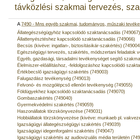
távközlési szakmai tervezés, sza
A
7490 - Mns egyéb szakmai, tudományos, műszaki tevék
Állategészségügyhöz kapcsolódó szaktanácsadás (749067
Állattenyésztéshez kapcsolódó szaktanácsadás (749066)
Becsüs (kivéve: ingatlan-, biztosításikár-szakértés) (749004
Egészségügyi tervezés, szakértés, módszertani feladatok 
Egyéb, gazdasági, társadalmi tevékenységet segítő szakmai
Élelmiszer-előállításhoz, -feldolgozáshoz kapcsolódó szak
Értékbecslő igazságügyi szakértés (749003)
Falugazdász tevékenység (749013)
Felvonó- és mozgólépcső ellenőri tevékenység (749055)
Földügyekhez kapcsolódó szaktanácsadás (749070)
Gombaszakértés (749040)
Gyermekvédelmi szakértés (749059)
Haszonállatok törzskönyvezése (749031)
Hobbiállatok törzskönyvezése (kivéve: munkaeb pl. vakveze
Igazságügyi állategészségügyi szakértés (749039)
Igazságügyi idegenforgalmi szakértés (749047)
Igazságügyi szakértés az audiovizuális média területén (74