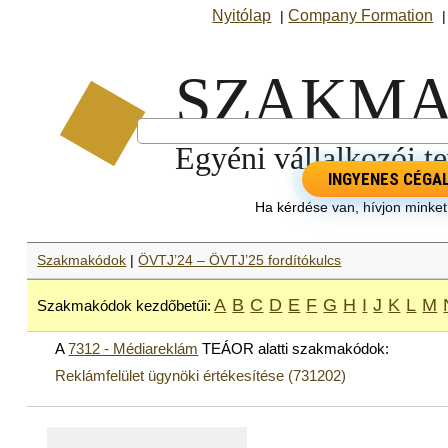
Nyitólap
Company Formation
|
INGYENES CÉGA
Ha kérdése van, hívjon minke
Szakmakódok
|
ÖVTJ’24 – ÖVTJ’25 fordítókulcs
A
B
C
D
E
F
G
H
I
J
K
L
M
Szakmakódok kezdőbetűi:
A
7312 - Médiareklám
TEÁOR alatti szakmakódok:
Reklámfelület ügynöki értékesítése (731202)