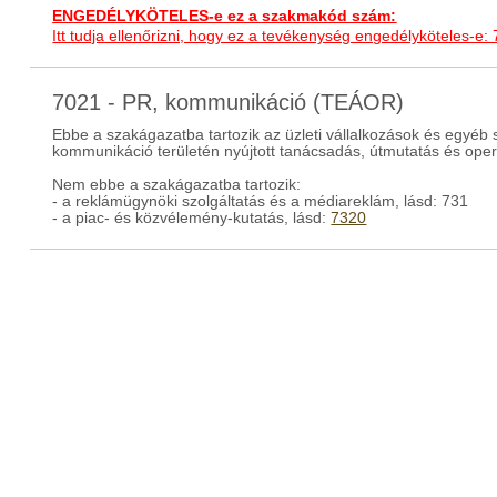
ENGEDÉLYKÖTELES-e ez a szakmakód szám:
Itt tudja ellenőrizni, hogy ez a tevékenység engedélyköteles-e:
7021 - PR, kommunikáció (TEÁOR)
Ebbe a szakágazatba tartozik az üzleti vállalkozások és egyéb 
kommunikáció területén nyújtott tanácsadás, útmutatás és opera
Nem ebbe a szakágazatba tartozik:
- a reklámügynöki szolgáltatás és a médiareklám, lásd: 731
- a piac- és közvélemény-kutatás, lásd:
7320