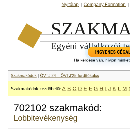
Nyitólap
Company Formation
|
INGYENES CÉGA
Ha kérdése van, hívjon minke
Szakmakódok
|
ÖVTJ’24 – ÖVTJ’25 fordítókulcs
A
B
C
D
E
F
G
H
I
J
K
L
M
Szakmakódok kezdőbetűi:
702102 szakmakód:
Lobbitevékenység