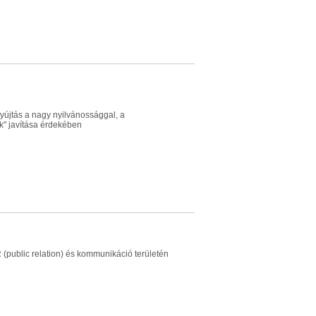
yújtás a nagy nyilvánossággal, a
k" javítása érdekében
(public relation) és kommunikáció területén