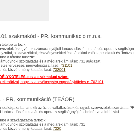
01 szakmakód - PR, kommunikáció m.n.s.
 tételbe tartozik:
ervezetek és egyének számára nyújtott tanácsadás, útmutatás és operatív segítségn
yzattal, a szavazókkal, részvényesekkel és másokkal való kapcsolatuk és "imázsu
be a tételbe tartozik:
klámügynöki szolgáltatás és a médiareklám, lásd: 731 alágazat
rdetés tervezése, megvalósítása, lásd:
731101
ac- és közvélemény-kutatás, lásd:
732001
ÉLYKÖTELES-e ez a szakmakód szám:
dja ellenőrizni, hogy ez a tevékenység engedélyköteles-e: 702101
1 - PR, kommunikáció (TEÁOR)
 szakágazatba tartozik az üzleti vállalkozások és egyéb szervezetek számára a PR 
tt tanácsadás, útmutatás és operatív segítségnyújtás, beleértve a lobbizást.
be a szakágazatba tartozik:
klámügynöki szolgáltatás és a médiareklám, lásd: 731
ac- és közvélemény-kutatás, lásd:
7320