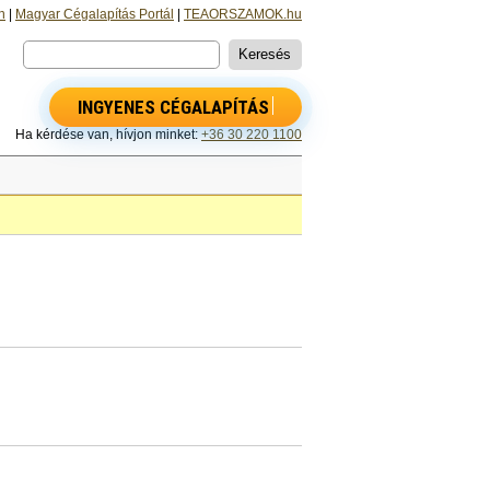
n
|
Magyar Cégalapítás Portál
|
TEAORSZAMOK.hu
INGYENES CÉGALAPÍTÁS
Ha kérdése van, hívjon minket:
+36 30 220 1100