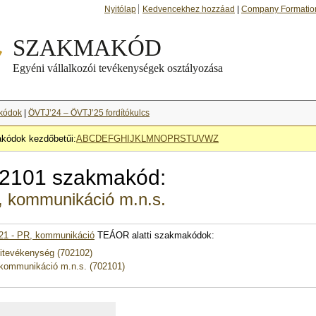
Nyitólap
Kedvencekhez hozzáad
|
Company Formatio
kódok
|
ÖVTJ’24 – ÖVTJ’25 fordítókulcs
kódok kezdőbetűi:
A
B
C
D
E
F
G
H
I
J
K
L
M
N
O
P
R
S
T
U
V
W
Z
2101 szakmakód:
 kommunikáció m.n.s.
21 - PR, kommunikáció
TEÁOR alatti szakmakódok:
itevékenység (702102)
kommunikáció m.n.s. (702101)