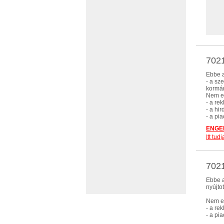
7021
Ebbe a
- a sz
kormán
Nem eb
- a re
- a hi
- a pi
ENGED
Itt tu
702
Ebbe a
nyújto
Nem eb
- a re
- a pi