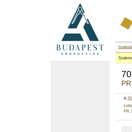
Szakma
Szakma
70
PR,
A
70
Lobb
PR, 