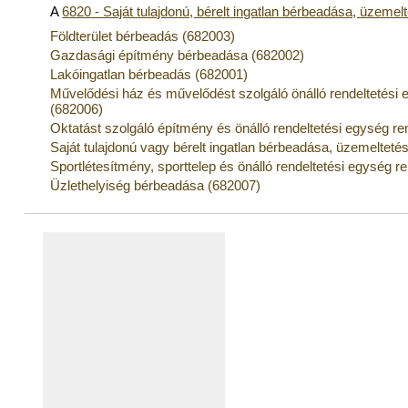
A
6820 - Saját tulajdonú, bérelt ingatlan bérbeadása, üzemel
Földterület bérbeadás (682003)
Gazdasági építmény bérbeadása (682002)
Lakóingatlan bérbeadás (682001)
Művelődési ház és művelődést szolgáló önálló rendeltetési
(682006)
Oktatást szolgáló építmény és önálló rendeltetési egység r
Saját tulajdonú vagy bérelt ingatlan bérbeadása, üzemelteté
Sportlétesítmény, sporttelep és önálló rendeltetési egység
Üzlethelyiség bérbeadása (682007)