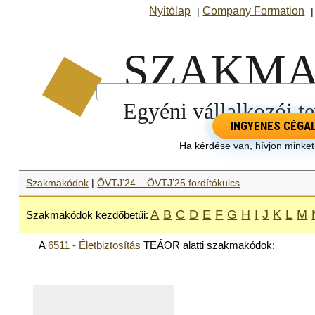
Nyitólap
Company Formation
|
INGYENES CÉGA
Ha kérdése van, hívjon minke
Szakmakódok
|
ÖVTJ’24 – ÖVTJ’25 fordítókulcs
A
B
C
D
E
F
G
H
I
J
K
L
M
Szakmakódok kezdőbetűi:
A
6511 - Életbiztosítás
TEÁOR alatti szakmakódok: