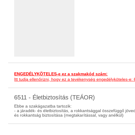
ENGEDÉLYKÖTELES-e ez a szakmakód szám:
Itt tudja ellenőrizni, hogy ez a tevékenység engedélyköteles-e:
6511 - Életbiztosítás (TEÁOR)
Ebbe a szakágazatba tartozik:
- a járadék- és életbiztosítás, a rokkantsággal összefüggő jöved
és rokkantság biztosítása (megtakarítással, vagy anélkül)