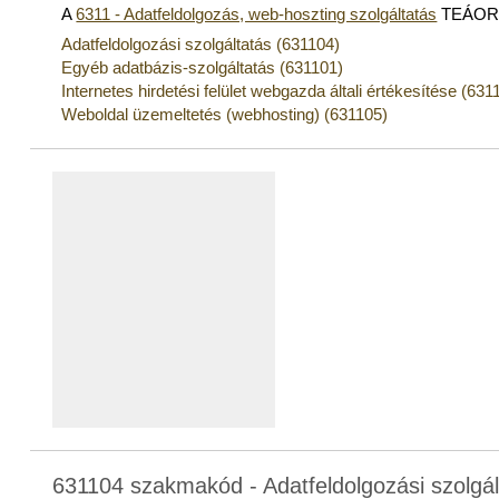
A
6311 - Adatfeldolgozás, web-hoszting szolgáltatás
TEÁOR a
Adatfeldolgozási szolgáltatás (631104)
Egyéb adatbázis-szolgáltatás (631101)
Internetes hirdetési felület webgazda általi értékesítése (631
Weboldal üzemeltetés (webhosting) (631105)
631104 szakmakód - Adatfeldolgozási szolgál