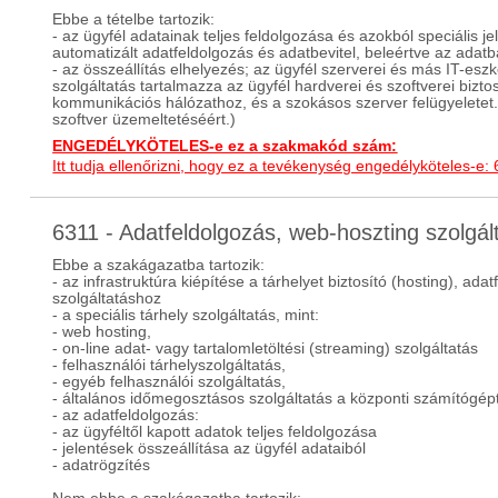
Ebbe a tételbe tartozik:
- az ügyfél adatainak teljes feldolgozása és azokból speciális j
automatizált adatfeldolgozás és adatbevitel, beleértve az adatbá
- az összeállítás elhelyezés; az ügyfél szerverei és más IT-esz
szolgáltatás tartalmazza az ügyfél hardverei és szoftverei bizt
kommunikációs hálózathoz, és a szokásos szerver felügyeletet. 
szoftver üzemeltetéséért.)
ENGEDÉLYKÖTELES-e ez a szakmakód szám:
Itt tudja ellenőrizni, hogy ez a tevékenység engedélyköteles-e:
6311 - Adatfeldolgozás, web-hoszting szolgá
Ebbe a szakágazatba tartozik:
- az infrastruktúra kiépítése a tárhelyet biztosító (hosting), ad
szolgáltatáshoz
- a speciális tárhely szolgáltatás, mint:
- web hosting,
- on-line adat- vagy tartalomletöltési (streaming) szolgáltatás
- felhasználói tárhelyszolgáltatás,
- egyéb felhasználói szolgáltatás,
- általános időmegosztásos szolgáltatás a központi számítógépt
- az adatfeldolgozás:
- az ügyféltől kapott adatok teljes feldolgozása
- jelentések összeállítása az ügyfél adataiból
- adatrögzítés