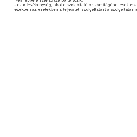
Nem ebbe a szakágazatba tartozik:
- az a tevékenység, ahol a szolgáltató a számítógépet csak eszk
ezekben az esetekben a teljesített szolgáltatást a szolgáltatás j