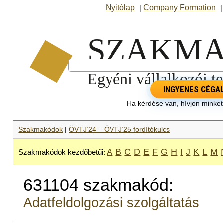
Nyitólap
Company Formation
|
INGYENES CÉGA
Ha kérdése van, hívjon minke
Szakmakódok
|
ÖVTJ’24 – ÖVTJ’25 fordítókulcs
A
B
C
D
E
F
G
H
I
J
K
L
M
Szakmakódok kezdőbetűi:
631104 szakmakód:
Adatfeldolgozási szolgáltatás