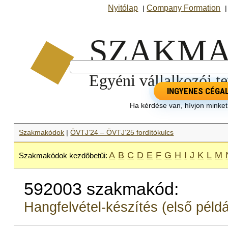
Nyitólap
Company Formation
|
INGYENES CÉGA
Ha kérdése van, hívjon minke
Szakmakódok
|
ÖVTJ’24 – ÖVTJ’25 fordítókulcs
A
B
C
D
E
F
G
H
I
J
K
L
M
Szakmakódok kezdőbetűi:
592003 szakmakód:
Hangfelvétel-készítés (első péld