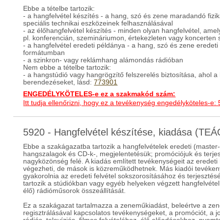
Ebbe a tételbe tartozik:
- a hangfelvétel készítés - a hang, szó és zene maradandó fizi
speciális technikai eszközeinek felhasználásával
- az élőhangfelvétel készítés - minden olyan hangfelvétel, ame
pl. konferencián, szemináriumon, értekezleten vagy koncerten 
- a hangfelvétel eredeti példánya - a hang, szó és zene eredeti 
formátumban
- a szinkron- vagy reklámhang alámondás rádióban
Nem ebbe a tételbe tartozik:
- a hangstúdió vagy hangrögzítő felszerelés biztosítása, ahol 
berendezéseket, lásd:
773901
ENGEDÉLYKÖTELES-e ez a szakmakód szám:
Itt tudja ellenőrizni, hogy ez a tevékenység engedélyköteles-e:
5920 - Hangfelvétel készítése, kiadása (TE
Ebbe a szakágazatba tartozik a hangfelvételek eredeti (master-
hangszalagok és CD-k-, megjelentetésük; promóciójuk és terje
nagyközönség felé. A kiadás említett tevékenységeit az eredeti
végezheti, de mások is közreműködhetnek. Más kiadói tevékenys
gyakorolnia az eredeti felvétel sokszorosításához és terjeszt
tartozik a stúdiókban vagy egyéb helyeken végzett hangfelvétel
élő) rádióműsorok összeállítását.
Ez a szakágazat tartalmazza a zeneműkiadást, beleértve a ze
regisztrálásával kapcsolatos tevékenységeket, a promóciót, a 