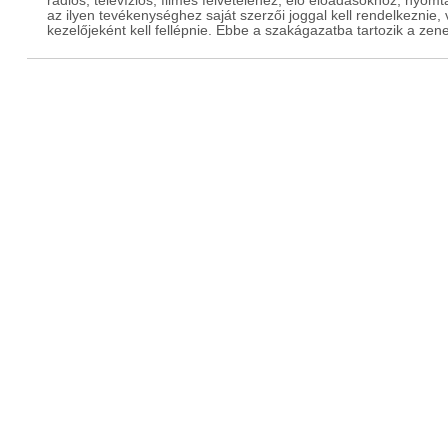
rádiós, televíziós, filmes felvételéhez, élő előadásokhoz, ny
az ilyen tevékenységhez saját szerzői joggal kell rendelkeznie,
kezelőjeként kell fellépnie. Ebbe a szakágazatba tartozik a zen