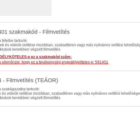
01 szakmakód - Filmvetítés
 tételbe tartozik:
lmek és videók vetítése mozikban, szabadtéren vagy más nyilvános vetítési lehetős
lmklubok keretében végzett filmvetítés
ÉLYKÖTELES-e ez a szakmakód szám:
dja ellenőrizni, hogy ez a tevékenység engedélyköteles-e: 591401
 - Filmvetítés (TEÁOR)
 szakágazatba tartozik:
ek és videók vetítése mozikban, szabadtéren vagy más nyilvános vetítési lehetőség
lmklubok keretében végzett filmvetítés