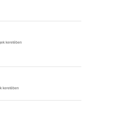
égek keretében
ek keretében