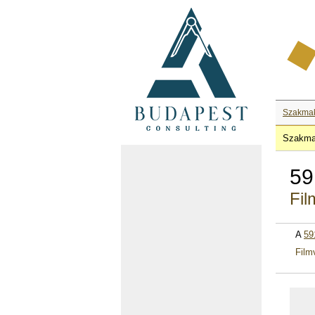
Szakma
Szakma
59
Fil
A
59
Film