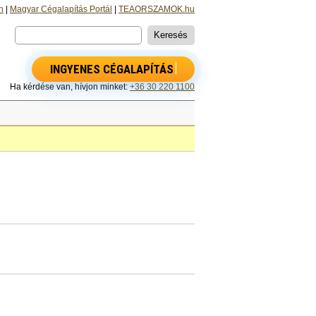
n
|
Magyar Cégalapítás Portál
|
TEAORSZAMOK.hu
INGYENES CÉGALAPÍTÁS
Ha kérdése van, hívjon minket:
+36 30 220 1100