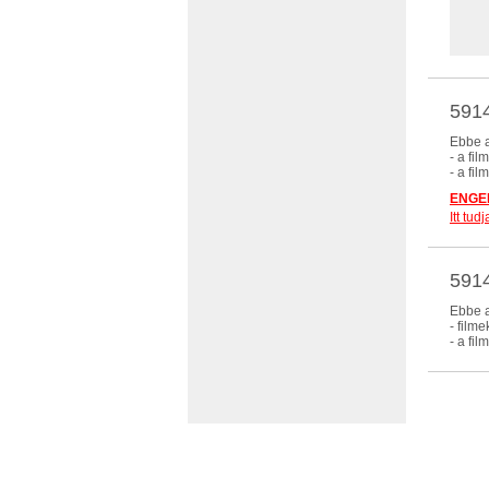
5914
Ebbe a
- a fi
- a fi
ENGED
Itt tu
5914
Ebbe a
- film
- a fi