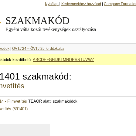
Nyitólap
Kedvencekhez hozzáad
|
Company Formatio
kódok
|
ÖVTJ’24 – ÖVTJ’25 fordítókulcs
kódok kezdőbetűi:
A
B
C
D
E
F
G
H
I
J
K
L
M
N
O
P
R
S
T
U
V
W
Z
1401 szakmakód:
mvetítés
14 - Filmvetítés
TEÁOR alatti szakmakódok:
vetítés (591401)