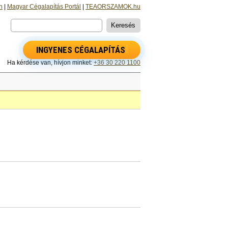
n
|
Magyar Cégalapítás Portál
|
TEAORSZAMOK.hu
INGYENES CÉGALAPÍTÁS
Ha kérdése van, hívjon minket:
+36 30 220 1100