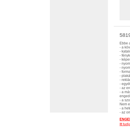
5819
Ebbe a
- a kö
- kata
- fény
- képe
- nyom
- nyom
- form
- plak
- rekl
- egyé
- az e
- a má
enged
- a sz
Nem eb
- a he
- az o
ENGED
Itt tu