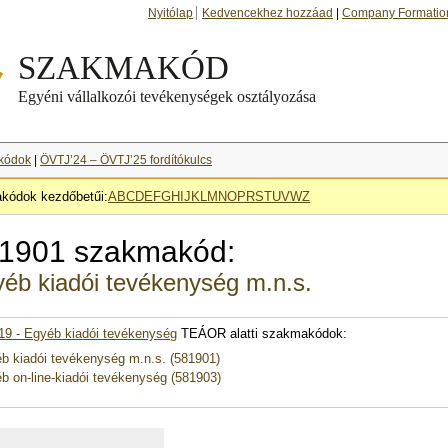
Nyitólap
Kedvencekhez hozzáad
|
Company Formatio
kódok
|
ÖVTJ’24 – ÖVTJ’25 fordítókulcs
kódok kezdőbetűi:
A
B
C
D
E
F
G
H
I
J
K
L
M
N
O
P
R
S
T
U
V
W
Z
1901 szakmakód:
éb kiadói tevékenység m.n.s.
19 - Egyéb kiadói tevékenység
TEÁOR alatti szakmakódok:
b kiadói tevékenység m.n.s. (581901)
b on-line-kiadói tevékenység (581903)