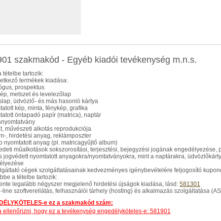
01 szakmakód - Egyéb kiadói tevékenység m.n.s.
 tételbe tartozik:
vetkező termékek kiadása:
lógus, prospektus
kép, metszet és levelezőlap
slap, üdvözlő- és más hasonló kártya
tatott kép, minta, fénykép, grafika
tatott öntapadó papír (matrica), naptár
anyomtatvány
át, művészeti alkotás reprodukciója
ám-, hirdetési anyag, reklámposzter
b nyomtatott anyag (pl. matricagyűjtő album)
redeti műalkotások sokszorosítási, terjesztési, bejegyzési jogának engedélyezése, 
s jogvédett nyomtatott anyagokra/nyomtatványokra, mint a naptárakra, üdvözlőkárty
élyezése
olgáltató cégek szolgáltatásainak kedvezményes igénybevételére feljogosító kupo
be a tételbe tartozik:
tente legalább négyszer megjelenő hirdetési újságok kiadása, lásd:
581301
n-line szoftverellátás, felhasználói tárhely (hosting) és alkalmazás szolgáltatása (AS
ÉLYKÖTELES-e ez a szakmakód szám:
dja ellenőrizni, hogy ez a tevékenység engedélyköteles-e: 581901