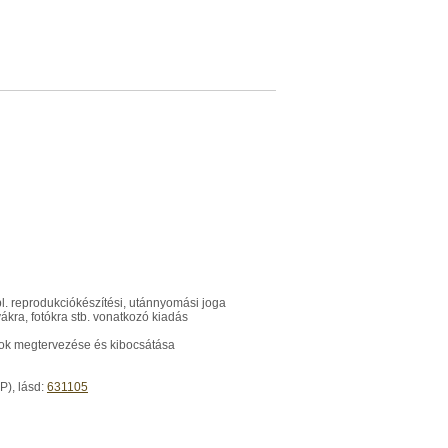
pl. reprodukciókészítési, utánnyomási joga
ákra, fotókra stb. vonatkozó kiadás
nok megtervezése és kibocsátása
P), lásd:
631105