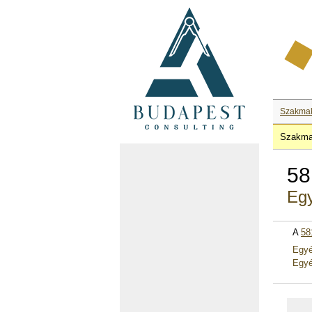
Szakma
Szakma
58
Egy
A
58
Egyé
Egyé