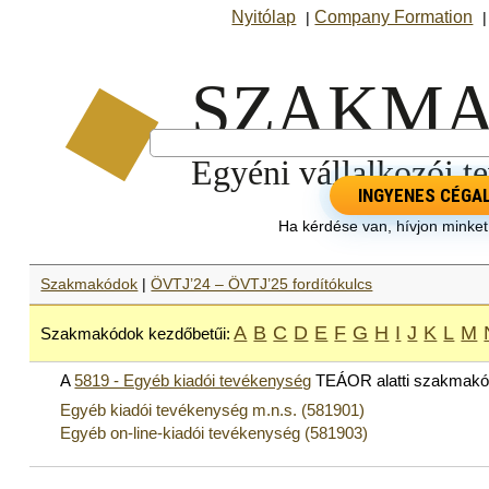
Nyitólap
Company Formation
|
INGYENES CÉGA
Ha kérdése van, hívjon minke
Szakmakódok
|
ÖVTJ’24 – ÖVTJ’25 fordítókulcs
A
B
C
D
E
F
G
H
I
J
K
L
M
Szakmakódok kezdőbetűi:
A
5819 - Egyéb kiadói tevékenység
TEÁOR alatti szakmakó
Egyéb kiadói tevékenység m.n.s. (581901)
Egyéb on-line-kiadói tevékenység (581903)