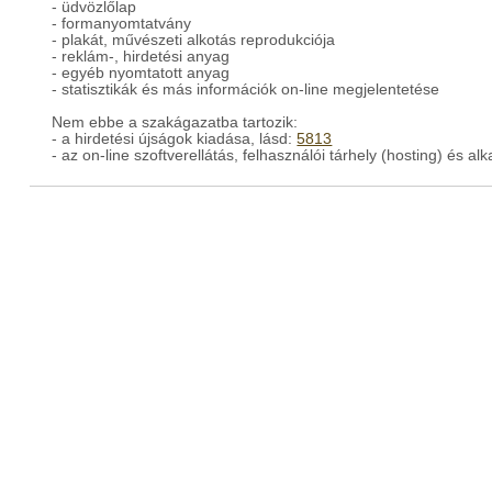
- üdvözlőlap
- formanyomtatvány
- plakát, művészeti alkotás reprodukciója
- reklám-, hirdetési anyag
- egyéb nyomtatott anyag
- statisztikák és más információk on-line megjelentetése
Nem ebbe a szakágazatba tartozik:
- a hirdetési újságok kiadása, lásd:
5813
- az on-line szoftverellátás, felhasználói tárhely (hosting) és a