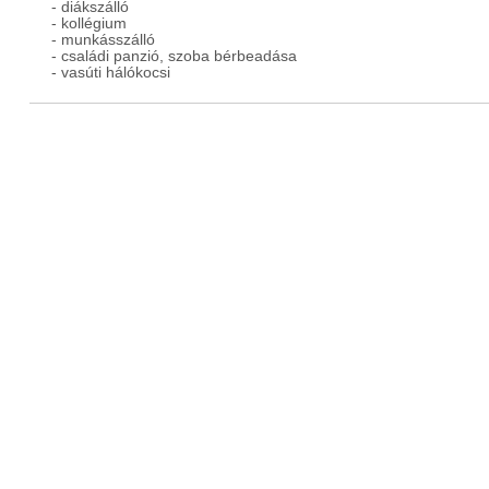
- diákszálló
- kollégium
- munkásszálló
- családi panzió, szoba bérbeadása
- vasúti hálókocsi