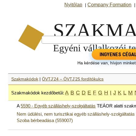
Nyitólap
Company Formation
|
INGYENES CÉGA
Ha kérdése van, hívjon minke
Szakmakódok
|
ÖVTJ’24 – ÖVTJ’25 fordítókulcs
A
B
C
D
E
F
G
H
I
J
K
L
M
Szakmakódok kezdőbetűi:
A
5590 - Egyéb szálláshely-szolgáltatás
TEÁOR alatti szak
Nem üdülési, nem turisztikai egyéb szálláshely-szolgáltatás
Szoba bérbeadása (559007)