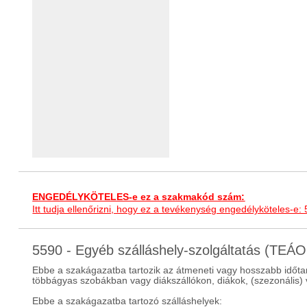
ENGEDÉLYKÖTELES-e ez a szakmakód szám:
Itt tudja ellenőrizni, hogy ez a tevékenység engedélyköteles-e:
5590 - Egyéb szálláshely-szolgáltatás (TEÁ
Ebbe a szakágazatba tartozik az átmeneti vagy hosszabb időta
többágyas szobákban vagy diákszállókon, diákok, (szezonáli
Ebbe a szakágazatba tartozó szálláshelyek: