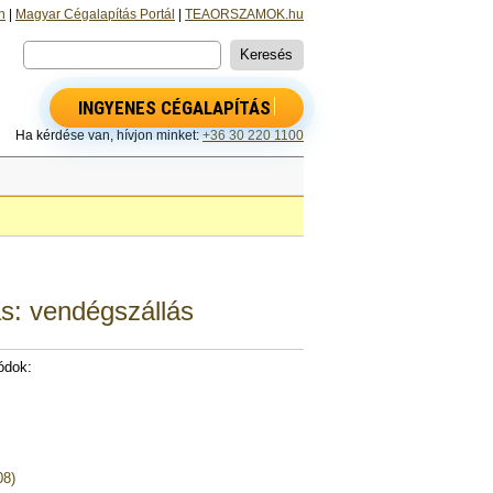
n
|
Magyar Cégalapítás Portál
|
TEAORSZAMOK.hu
INGYENES CÉGALAPÍTÁS
Ha kérdése van, hívjon minket:
+36 30 220 1100
ás: vendégszállás
ódok:
08)