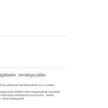
gáltatás: vendégszállás
őház altípusa) Vendégszállás az a szállás -
határozott esetben éves forgalmának legalább
s létszámú elhelyezést és konyha-, illetve
. (lásd lábjegyzet).