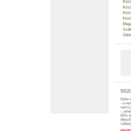
Közö
Közö
Közö
Közö
Magá
Szál
Üdül
5520
Ebbe a
- a ne
nem üz
-, ame
80%-áb
étkező
Lábjeg
ENGED