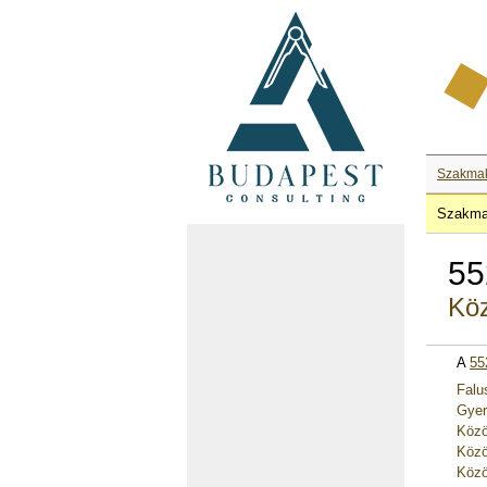
Szakma
Szakma
55
Köz
A
55
Falu
Gyer
Közö
Közö
Közö