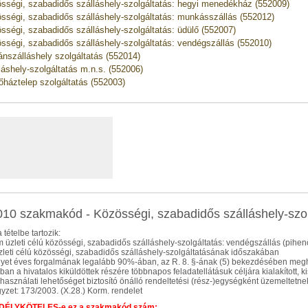
sségi, szabadidős szálláshely-szolgáltatás: hegyi menedékház (552009)
sségi, szabadidős szálláshely-szolgáltatás: munkásszállás (552012)
sségi, szabadidős szálláshely-szolgáltatás: üdülő (552007)
sségi, szabadidős szálláshely-szolgáltatás: vendégszállás (552010)
nszálláshely szolgáltatás (552014)
láshely-szolgáltatás m.n.s. (552006)
őháztelep szolgáltatás (552003)
10 szakmakód - Közösségi, szabadidős szálláshely-szol
 tételbe tartozik:
m üzleti célú közösségi, szabadidős szálláshely-szolgáltatás: vendégszállás (pihen
leti célú közösségi, szabadidős szálláshely-szolgáltatásának időszakában
lyet éves forgalmának legalább 90%-ában, az R. 8. §-ának (5) bekezdésében meg
an a hivatalos kiküldöttek részére többnapos feladatellátásuk céljára kialakított, ki
használati lehetőséget biztosító önálló rendeltetési (rész-)egységként üzemeltetnek
yzet: 173/2003. (X.28.) Korm. rendelet
ÉLYKÖTELES-e ez a szakmakód szám: