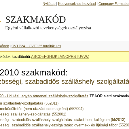
Nyitólap
Kedvencekhez hozzáad
|
Company Formatio
kódok
|
ÖVTJ’24 – ÖVTJ’25 fordítókulcs
kódok kezdőbetűi:
A
B
C
D
E
F
G
H
I
J
K
L
M
N
O
P
R
S
T
U
V
W
Z
2010 szakmakód:
össégi, szabadidős szálláshely-szolgáltat
20 - Üdülési, egyéb átmeneti szálláshely-szolgáltatás
TEÁOR alatti szakmak
si szálláshely-szolgáltatás (552011)
meküdültetés (nem utazási csomagként) (552004)
sségi szálláshely-szolgáltatás (552001)
sségi, szabadidős szálláshely-szolgáltatás: diákotthon, kollégium (552013)
sségi, szabadidős szálláshely-szolgáltatás: gyermek- és ifjúsági tábor (5520