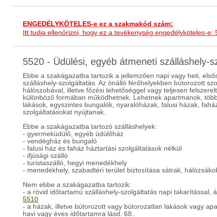
ENGEDÉLYKÖTELES-e ez a szakmakód szám:
Itt tudja ellenőrizni, hogy ez a tevékenység engedélyköteles-e:
5520 - Üdülési, egyéb átmeneti szálláshely-
Ebbe a szakágazatba tartozik a jellemzően napi vagy heti, elsős
szálláshely-szolgáltatás. Az önálló férőhelyekben bútorozott sz
hálószobával, illetve főzési lehetőséggel vagy teljesen felszer
különböző formában működhetnek. Lehetnek apartmanok, többs
lakások, egyszintes bungalók, nyaralóházak, falusi házak, fahá
szolgáltatásokat nyújtanak.
Ebbe a szakágazatba tartozó szálláshelyek:
- gyermeküdülő, egyéb üdülőház
- vendégház és bungaló
- falusi ház és faház háztartási szolgáltatások nélkül
- ifjúsági szálló
- turistaszálló, hegyi menedékhely
- menedékhely, szabadtéri terület biztosítása sátrak, hálózsák
Nem ebbe a szakágazatba tartozik:
- a rövid időtartamú szálláshely-szolgáltatás napi takarítással, 
5510
- a házak, illetve bútorozott vagy bútorozatlan lakások vagy a
havi vagy éves időtartamra lásd: 68..