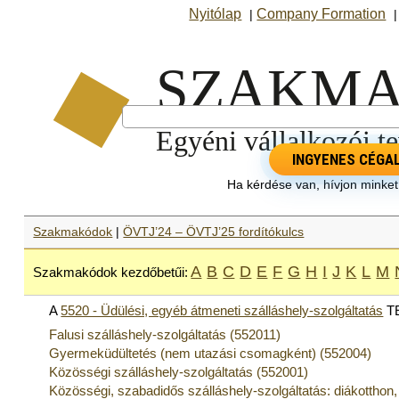
Nyitólap
Company Formation
|
INGYENES CÉGA
Ha kérdése van, hívjon minke
Szakmakódok
|
ÖVTJ’24 – ÖVTJ’25 fordítókulcs
A
B
C
D
E
F
G
H
I
J
K
L
M
Szakmakódok kezdőbetűi:
A
5520 - Üdülési, egyéb átmeneti szálláshely-szolgáltatás
TE
Falusi szálláshely-szolgáltatás (552011)
Gyermeküdültetés (nem utazási csomagként) (552004)
Közösségi szálláshely-szolgáltatás (552001)
Közösségi, szabadidős szálláshely-szolgáltatás: diákotthon,