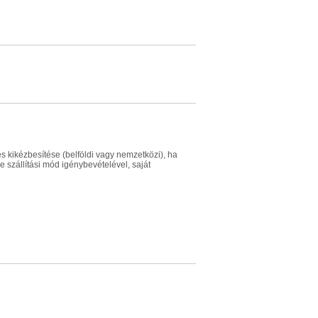
és kikézbesítése (belföldi vagy nemzetközi), ha
e szállítási mód igénybevételével, saját