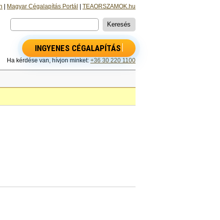
n
|
Magyar Cégalapítás Portál
|
TEAORSZAMOK.hu
INGYENES CÉGALAPÍTÁS
Ha kérdése van, hívjon minket:
+36 30 220 1100