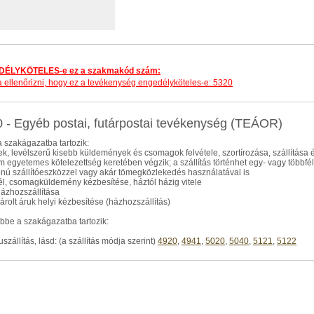
ÉLYKÖTELES-e ez a szakmakód szám:
dja ellenőrizni, hogy ez a tevékenység engedélyköteles-e: 5320
 - Egyéb postai, futárpostai tevékenység (TEÁOR)
 szakágazatba tartozik:
lek, levélszerű kisebb küldemények és csomagok felvétele, szortírozása, szállítása 
m egyetemes kötelezettség keretében végzik; a szállítás történhet egy- vagy többfél
onú szállítóeszközzel vagy akár tömegközlekedés használatával is
vél, csomagküldemény kézbesítése, háztól házig vitele
 házhozszállítása
sárolt áruk helyi kézbesítése (házhozszállítás)
be a szakágazatba tartozik:
uszállítás, lásd: (a szállítás módja szerint)
4920
,
4941
,
5020
,
5040
,
5121
,
5122