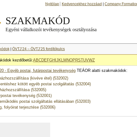
Nyitólap
Kedvencekhez hozzáad
|
Company Formatio
kódok
|
ÖVTJ’24 – ÖVTJ’25 fordítókulcs
kódok kezdőbetűi:
A
B
C
D
E
F
G
H
I
J
K
L
M
N
O
P
R
S
T
U
V
W
Z
20 - Egyéb postai, futárpostai tevékenység
TEÁOR alatti szakmakódok:
házhozszállítása (kivéve étel) (532002)
lentéshez kötött egyéb postai szolgáltatás (532004)
 házhozszállítása (532005)
rpostai tevékenység (532001)
eműködés postai szolgáltatás ellátásában (532003)
g, folyóirat terjesztése (532006)