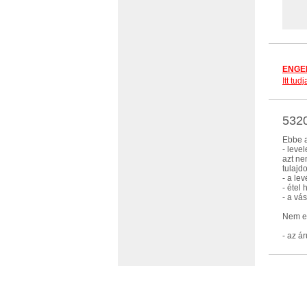
ENGED
Itt tu
5320
Ebbe a
- leve
azt ne
tulajd
- a le
- étel
- a vá
Nem eb
- az ár