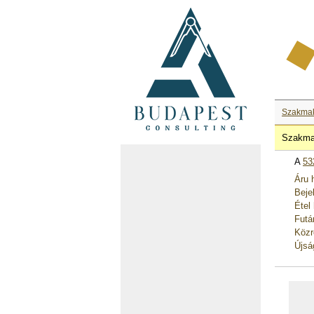
Szakma
Szakma
A
53
Áru 
Beje
Étel
Futá
Közr
Újsá