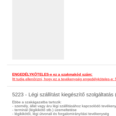
ENGEDÉLYKÖTELES-e ez a szakmakód szám:
Itt tudja ellenőrizni, hogy ez a tevékenység engedélyköteles-e:
5223 - Légi szállítást kiegészítő szolgáltatá
Ebbe a szakágazatba tartozik:
- személy, állat vagy áru légi szállításához kapcsolódó tevéken
- terminál (légikikötő stb.) üzemeltetése
- légikikötői, légi útvonali és forgalomirányítási tevékenység