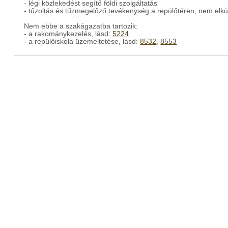
- légi közlekedést segítő földi szolgáltatás
- tűzoltás és tűzmegelőző tevékenység a repülőtéren, nem elk
Nem ebbe a szakágazatba tartozik:
- a rakománykezelés, lásd:
5224
- a repülőiskola üzemeltetése, lásd:
8532
,
8553