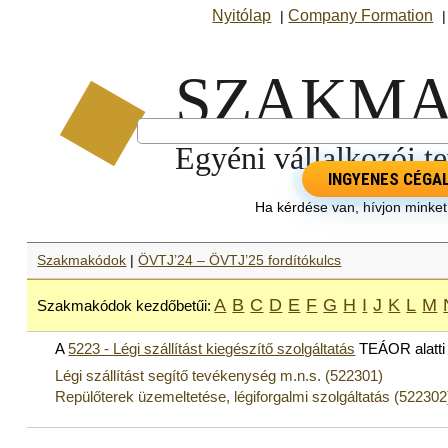
Nyitólap
Company Formation
|
INGYENES CÉGA
Ha kérdése van, hívjon minke
Szakmakódok
|
ÖVTJ’24 – ÖVTJ’25 fordítókulcs
A
B
C
D
E
F
G
H
I
J
K
L
M
Szakmakódok kezdőbetűi:
A
5223 - Légi szállítást kiegészítő szolgáltatás
TEÁOR alatti
Légi szállítást segítő tevékenység m.n.s. (522301)
Repülőterek üzemeltetése, légiforgalmi szolgáltatás (522302