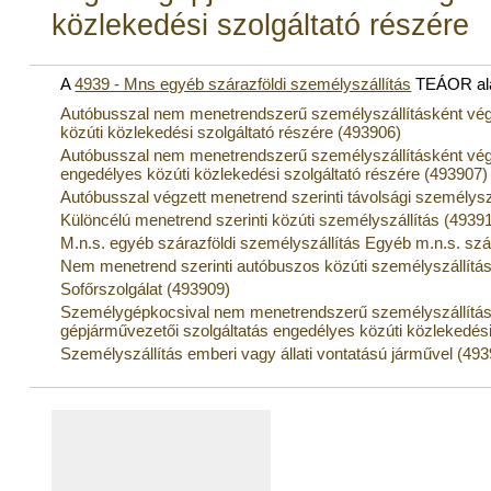
közlekedési szolgáltató részére
A
4939 - Mns egyéb szárazföldi személyszállítás
TEÁOR ala
Autóbusszal nem menetrendszerű személyszállításként végz
közúti közlekedési szolgáltató részére (493906)
Autóbusszal nem menetrendszerű személyszállításként vég
engedélyes közúti közlekedési szolgáltató részére (493907)
Autóbusszal végzett menetrend szerinti távolsági személysz
Különcélú menetrend szerinti közúti személyszállítás (4939
M.n.s. egyéb szárazföldi személyszállítás Egyéb m.n.s. szá
Nem menetrend szerinti autóbuszos közúti személyszállítá
Sofőrszolgálat (493909)
Személygépkocsival nem menetrendszerű személyszállítás
gépjárművezetői szolgáltatás engedélyes közúti közlekedési
Személyszállítás emberi vagy állati vontatású járművel (49