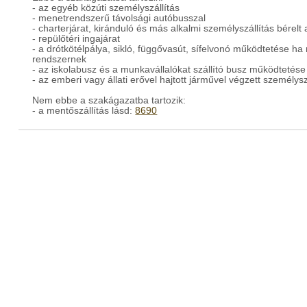
- az egyéb közúti személyszállítás
- menetrendszerű távolsági autóbusszal
- charterjárat, kiránduló és más alkalmi személyszállítás bérelt
- repülőtéri ingajárat
- a drótkötélpálya, sikló, függővasút, sífelvonó működtetése ha
rendszernek
- az iskolabusz és a munkavállalókat szállító busz működtetése
- az emberi vagy állati erővel hajtott járművel végzett személysz
Nem ebbe a szakágazatba tartozik:
- a mentőszállítás lásd:
8690