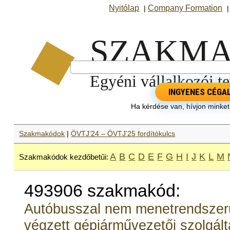
Nyitólap
Company Formation
|
INGYENES CÉGA
Ha kérdése van, hívjon minke
Szakmakódok
|
ÖVTJ’24 – ÖVTJ’25 fordítókulcs
A
B
C
D
E
F
G
H
I
J
K
L
M
Szakmakódok kezdőbetűi:
493906 szakmakód:
Autóbusszal nem menetrendszerű
végzett gépjárművezetői szolgált