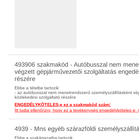
493906 szakmakód - Autóbusszal nem menet
végzett gépjárművezetői szolgáltatás engedél
részére
Ebbe a tételbe tartozik:
- az autóbusszal nem menetrendszerű személyszállításként vég
közlekedési szolgáltató részére
ENGEDÉLYKÖTELES-e ez a szakmakód szám:
Itt tudja ellenőrizni, hogy ez a tevékenység engedélyköteles-e:
4939 - Mns egyéb szárazföldi személyszállí
Ebbe a szakágazatba tartozik: