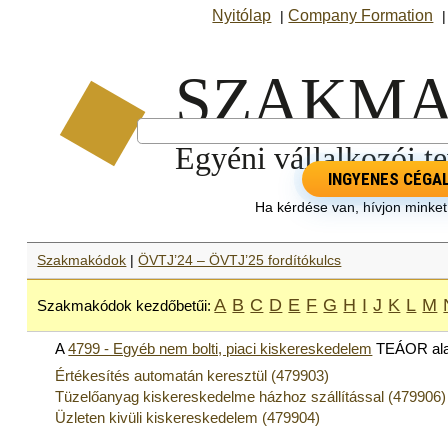
Nyitólap
Company Formation
|
INGYENES CÉGA
Ha kérdése van, hívjon minke
Szakmakódok
|
ÖVTJ’24 – ÖVTJ’25 fordítókulcs
A
B
C
D
E
F
G
H
I
J
K
L
M
Szakmakódok kezdőbetűi:
A
4799 - Egyéb nem bolti, piaci kiskereskedelem
TEÁOR ala
Értékesítés automatán keresztül (479903)
Tüzelőanyag kiskereskedelme házhoz szállítással (479906)
Üzleten kivüli kiskereskedelem (479904)