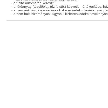
- árusító automatán keresztül
- a fűtőanyag (tüzelőolaj, tűzifa stb.) közvetlen értékesítése, há
- a nem aukciósházi árveréses kiskereskedelmi tevékenység (az 
- a nem bolti bizományosi, ügynöki kiskereskedelmi tevékenys