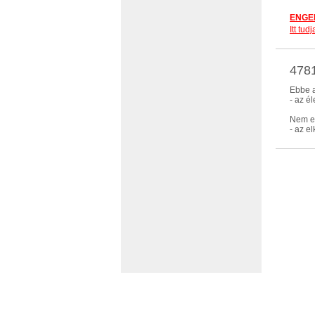
ENGED
Itt tu
4781
Ebbe a
- az é
Nem eb
- az e