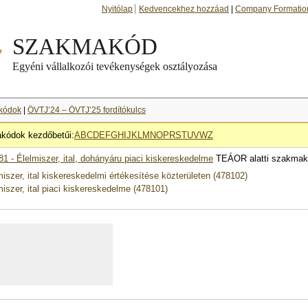
Nyitólap
Kedvencekhez hozzáad
|
Company Formatio
kódok
|
ÖVTJ’24 – ÖVTJ’25 fordítókulcs
kódok kezdőbetűi:
A
B
C
D
E
F
G
H
I
J
K
L
M
N
O
P
R
S
T
U
V
W
Z
81 - Élelmiszer, ital, dohányáru piaci kiskereskedelme
TEÁOR alatti szakmak
miszer, ital kiskereskedelmi értékesítése közterületen (478102)
miszer, ital piaci kiskereskedelme (478101)