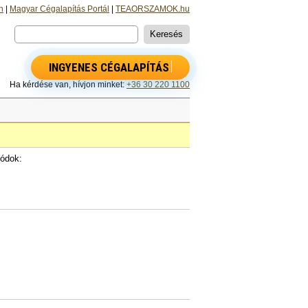
n
|
Magyar Cégalapítás Portál
|
TEAORSZAMOK.hu
INGYENES CÉGALAPÍTÁS
Ha kérdése van, hívjon minket:
+36 30 220 1100
ódok: