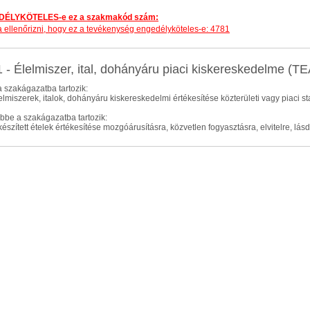
ÉLYKÖTELES-e ez a szakmakód szám:
dja ellenőrizni, hogy ez a tevékenység engedélyköteles-e: 4781
 - Élelmiszer, ital, dohányáru piaci kiskereskedelme (
 szakágazatba tartozik:
lelmiszerek, italok, dohányáru kiskereskedelmi értékesítése közterületi vagy piaci 
be a szakágazatba tartozik:
lkészített ételek értékesítése mozgóárusításra, közvetlen fogyasztásra, elvitelre, lás