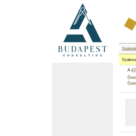
Szakma
Szakma
A
47
Élel
Élel